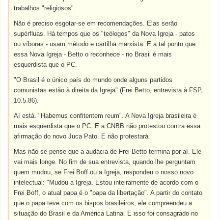
trabalhos "religiosos".
Não é preciso esgotar-se em recomendações. Elas serão
supérfluas. Há tempos que os "teólogos" da Nova Igreja - patos
ou víboras - usam método e cartilha marxista. E a tal ponto que
essa Nova Igreja - Betto o reconhece - no Brasil é mais
esquerdista que o PC.
"O Brasil é o único país do mundo onde alguns partidos
comunistas estão à direita da Igreja" (Frei Betto, entrevista à FSP,
10.5.86).
Aí está. "Habemus confitentem reum". A Nova Igreja brasileira é
mais esquerdista que o PC. E a CNBB não protestou contra essa
afirmação do novo Juca Pato. E não protestará.
Mas não se pense que a audácia de Frei Betto termina por aí. Ele
vai mais longe. No fim de sua entrevista, quando lhe perguntam
quem mudou, se Frei Boff ou a Igreja, respondeu o nosso novo
intelectual: "Mudou a Igreja. Estou inteiramente de acordo com o
Frei Boff, o atual papa é o "papa da libertação". A partir do contato
que o papa teve com os bispos brasileiros, ele compreendeu a
situação do Brasil e da América Latina. E isso foi consagrado no