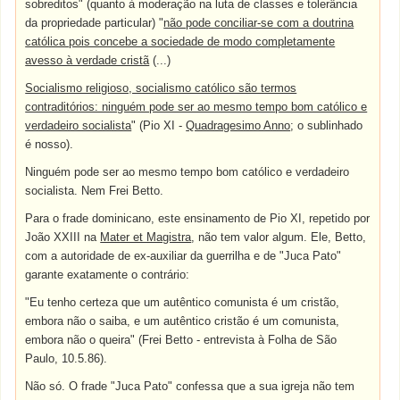
sobreditos" (quanto à moderação na luta de classes e tolerância
da propriedade particular) "
não pode conciliar-se com a doutrina
católica pois concebe a sociedade de modo completamente
avesso à verdade cristã
(...)
Socialismo religioso, socialismo católico são termos
contraditórios: ninguém pode ser ao mesmo tempo bom católico e
verdadeiro socialista
" (Pio XI -
Quadragesimo Anno
; o sublinhado
é nosso).
Ninguém pode ser ao mesmo tempo bom católico e verdadeiro
socialista. Nem Frei Betto.
Para o frade dominicano, este ensinamento de Pio XI, repetido por
João XXIII na
Mater et Magistra
, não tem valor algum. Ele, Betto,
com a autoridade de ex-auxiliar da guerrilha e de "Juca Pato"
garante exatamente o contrário:
"Eu tenho certeza que um autêntico comunista é um cristão,
embora não o saiba, e um autêntico cristão é um comunista,
embora não o queira" (Frei Betto - entrevista à Folha de São
Paulo, 10.5.86).
Não só. O frade "Juca Pato" confessa que a sua igreja não tem