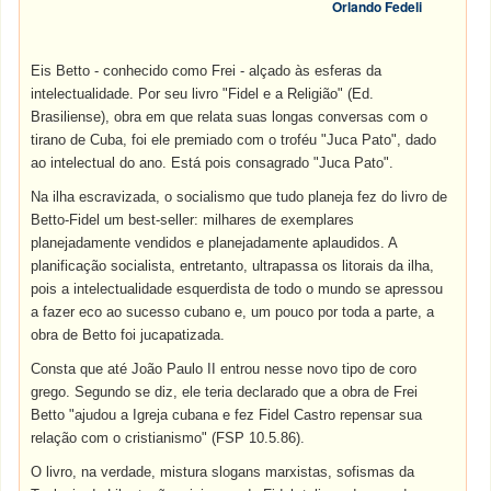
Orlando Fedeli
Eis Betto - conhecido como Frei - alçado às esferas da
intelectualidade. Por seu livro "Fidel e a Religião" (Ed.
Brasiliense), obra em que relata suas longas conversas com o
tirano de Cuba, foi ele premiado com o troféu "Juca Pato", dado
ao intelectual do ano. Está pois consagrado "Juca Pato".
Na ilha escravizada, o socialismo que tudo planeja fez do livro de
Betto-Fidel um best-seller: milhares de exemplares
planejadamente vendidos e planejadamente aplaudidos. A
planificação socialista, entretanto, ultrapassa os litorais da ilha,
pois a intelectualidade esquerdista de todo o mundo se apressou
a fazer eco ao sucesso cubano e, um pouco por toda a parte, a
obra de Betto foi jucapatizada.
Consta que até João Paulo II entrou nesse novo tipo de coro
grego. Segundo se diz, ele teria declarado que a obra de Frei
Betto "ajudou a Igreja cubana e fez Fidel Castro repensar sua
relação com o cristianismo" (FSP 10.5.86).
O livro, na verdade, mistura slogans marxistas, sofismas da