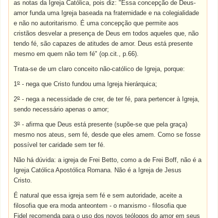
as notas da Igreja Católica, pois diz: "Essa concepção de Deus-
amor funda uma Igreja baseada na fraternidade e na colegialidade
e não no autoritarismo. É uma concepção que permite aos
cristãos desvelar a presença de Deus em todos aqueles que, não
tendo fé, são capazes de atitudes de amor. Deus está presente
mesmo em quem não tem fé" (op.cit., p.66).
Trata-se de um claro conceito não-católico de Igreja, porque:
o
1
- nega que Cristo fundou uma Igreja hierárquica;
o
2
- nega a necessidade de crer, de ter fé, para pertencer à Igreja,
sendo necessário apenas o amor;
o
3
- afirma que Deus está presente (supõe-se que pela graça)
mesmo nos ateus, sem fé, desde que eles amem. Como se fosse
possível ter caridade sem ter fé.
Não há dúvida: a igreja de Frei Betto, como a de Frei Boff, não é a
Igreja Católica Apostólica Romana. Não é a Igreja de Jesus
Cristo.
É natural que essa igreja sem fé e sem autoridade, aceite a
filosofia que era moda anteontem - o marxismo - filosofia que
Fidel recomenda para o uso dos novos teólogos do amor em seus