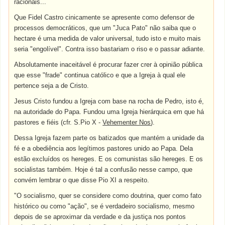
racionais...
Que Fidel Castro cinicamente se apresente como defensor de
processos democráticos, que um "Juca Pato" não saiba que o
hectare é uma medida de valor universal, tudo isto e muito mais
seria "engolível". Contra isso bastariam o riso e o passar adiante.
Absolutamente inaceitável é procurar fazer crer à opinião pública
que esse "frade" continua católico e que a Igreja à qual ele
pertence seja a de Cristo.
Jesus Cristo fundou a Igreja com base na rocha de Pedro, isto é,
na autoridade do Papa. Fundou uma Igreja hierárquica em que há
pastores e fiéis (cfr. S.Pio X -
Vehementer Nos
).
Dessa Igreja fazem parte os batizados que mantém a unidade da
fé e a obediência aos legítimos pastores unido ao Papa. Dela
estão excluídos os hereges. E os comunistas são hereges. E os
socialistas também. Hoje é tal a confusão nesse campo, que
convém lembrar o que disse Pio XI a respeito.
"O socialismo, quer se considere como doutrina, quer como fato
histórico ou como "ação", se é verdadeiro socialismo, mesmo
depois de se aproximar da verdade e da justiça nos pontos