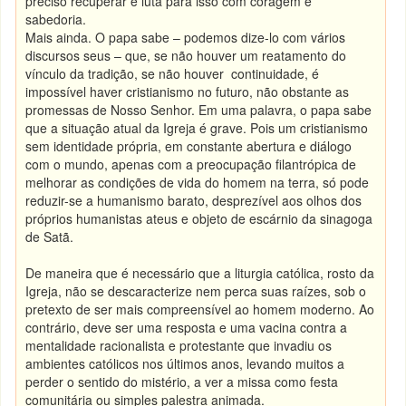
preciso recuperar e luta para isso com coragem e
sabedoria.
Mais ainda. O papa sabe – podemos dize-lo com vários
discursos seus – que, se não houver um reatamento do
vínculo da tradição, se não houver continuidade, é
impossível haver cristianismo no futuro, não obstante as
promessas de Nosso Senhor. Em uma palavra, o papa sabe
que a situação atual da Igreja é grave. Pois um cristianismo
sem identidade própria, em constante abertura e diálogo
com o mundo, apenas com a preocupação filantrópica de
melhorar as condições de vida do homem na terra, só pode
reduzir-se a humanismo barato, desprezível aos olhos dos
próprios humanistas ateus e objeto de escárnio da sinagoga
de Satã.
De maneira que é necessário que a liturgia católica, rosto da
Igreja, não se descaracterize nem perca suas raízes, sob o
pretexto de ser mais compreensível ao homem moderno. Ao
contrário, deve ser uma resposta e uma vacina contra a
mentalidade racionalista e protestante que invadiu os
ambientes católicos nos últimos anos, levando muitos a
perder o sentido do mistério, a ver a missa como festa
comunitária ou simples palestra animada.