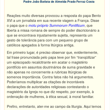
Padre João Batista de Almeida Prado Ferraz Costa
Reações muito diversas provocou a resposta do papa Bento
XVI a um jornalista em sua recente viagem a França. Disse
o papa que o
motu próprio
Summorum Pontificum
, que
liberta a missa romana de sempre do poder discricionário a
que se encontrava injustamente sujeita, representa um
gesto de tolerância para com um pequeno grupo de
católicos apegados à forma litúrgica antiga.
Em primeiro lugar, é preciso observar que, evidentemente,
tal frase pronunciada pelo papa teve por fim “tranqüilizar”
um episcopado recalcitrante em acatar o magistério
pontifício em assuntos doutrinários de suma gravidade e
não apenas no concernente a rubricas litúrgicas de
somenos importância. Contra fatos não há argumentos.
Poderíamos multiplicar as citações de incontáveis
declarações de autoridades religiosas contestando o
magistério da Igreja no que diz respeito, por exemplo, à
ordenação de mulheres, à ética sexual, à moral familiar.
Prefiro, entretanto, ater-me ao campo da liturgia. Aqui temos