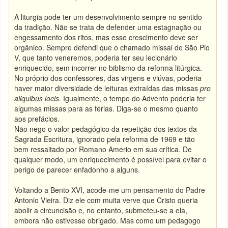
A liturgia pode ter um desenvolvimento sempre no sentido
da tradição. Não se trata de defender uma estagnação ou
engessamento dos ritos, mas esse crescimento deve ser
orgânico. Sempre defendi que o chamado missal de São Pio
V, que tanto veneremos, poderia ter seu lecionário
enriquecido, sem incorrer no biblismo da reforma litúrgica.
No próprio dos confessores, das virgens e viúvas, poderia
haver maior diversidade de leituras extraídas das missas
pro
aliquibus locis
. Igualmente, o tempo do Advento poderia ter
algumas missas para as férias. Diga-se o mesmo quanto
aos prefácios.
Não nego o valor pedagógico da repetição dos textos da
Sagrada Escritura, ignorado pela reforma de 1969 e tão
bem ressaltado por Romano Amerio em sua crítica. De
qualquer modo, um enriquecimento é possível para evitar o
perigo de parecer enfadonho a alguns.
Voltando a Bento XVI, acode-me um pensamento do Padre
Antonio Vieira. Diz ele com muita verve que Cristo queria
abolir a circuncisão e, no entanto, submeteu-se a ela,
embora não estivesse obrigado. Mas como um pedagogo