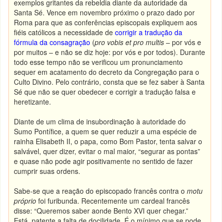
exemplos gritantes da rebeldia diante da autoridade da
Santa Sé. Vence em novembro próximo o prazo dado por
Roma para que as conferências episcopais expliquem aos
fiéis católicos a necessidade de
corrigir a tradução da
fórmula da consagração
(
pro vobis et pro multis
– por vós e
por muitos – e não se diz hoje: por vós e por todos). Durante
todo esse tempo não se verificou um pronunciamento
sequer em acatamento do decreto da Congregação para o
Culto Divino. Pelo contrário, consta que se fez saber à Santa
Sé que não se quer obedecer e corrigir a tradução falsa e
heretizante.
Diante de um clima de insubordinação à autoridade do
Sumo Pontífice, a quem se quer reduzir a uma espécie de
rainha Elisabeth II, o papa, como Bom Pastor, tenta salvar o
salvável, quer dizer, evitar o mal maior, “segurar as pontas”
e quase não pode agir positivamente no sentido de fazer
cumprir suas ordens.
Sabe-se que a reação do episcopado francês contra o
motu
próprio
foi furibunda. Recentemente um cardeal francês
disse: “Queremos saber aonde Bento XVI quer chegar.”
Está patente a falta de docilidade. É o mínimo que se pode