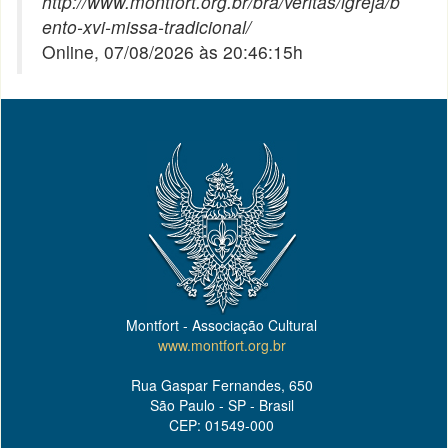
http://www.montfort.org.br/bra/veritas/igreja/b
ento-xvi-missa-tradicional/
Online, 07/08/2026 às 20:46:15h
Montfort - Associação Cultural
www.montfort.org.br
Rua Gaspar Fernandes, 650
São Paulo - SP - Brasil
CEP: 01549-000