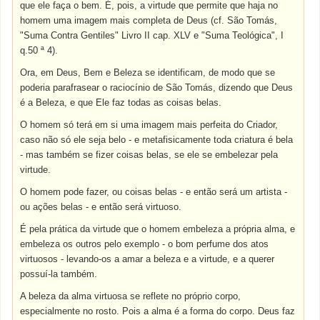
que ele faça o bem. É, pois, a virtude que permite que haja no
homem uma imagem mais completa de Deus (cf. São Tomás,
"Suma Contra Gentiles" Livro II cap. XLV e "Suma Teológica", I
q.50 ª 4).
Ora, em Deus, Bem e Beleza se identificam, de modo que se
poderia parafrasear o raciocínio de São Tomás, dizendo que Deus
é a Beleza, e que Ele faz todas as coisas belas.
O homem só terá em si uma imagem mais perfeita do Criador,
caso não só ele seja belo - e metafisicamente toda criatura é bela
- mas também se fizer coisas belas, se ele se embelezar pela
virtude.
O homem pode fazer, ou coisas belas - e então será um artista -
ou ações belas - e então será virtuoso.
É pela prática da virtude que o homem embeleza a própria alma, e
embeleza os outros pelo exemplo - o bom perfume dos atos
virtuosos - levando-os a amar a beleza e a virtude, e a querer
possuí-la também.
A beleza da alma virtuosa se reflete no próprio corpo,
especialmente no rosto. Pois a alma é a forma do corpo. Deus faz