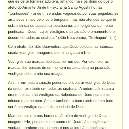
que és de te tornares adúltera, amando mais os dons do que o
afeto do Amante. Ai de ti - exclama Santo Agostinho nas
"Confissões" - ai de ti, se andas vagueando por suas pegadas, se
ama seus sinais pelo lucro temporal, mas não atendes ao que te
está insinuando aquela luz beatíssima, a inteligência da mente
purificada - Deus - cujos vestígios e sinais são o ornamento e o
decoro de todas as criaturas" (São Boaventura, "Solilóquio", I, 7).
Com efeito, diz São Boaventura que Deus colocou na natureza
criada vestígios, imagem e semelhança com Ele.
Vestígios são marcas deixadas por um ser. Por exemplo, as
marcas dos passos de um homem na areia de uma praia são
vestígios dele, e não sua imagem.
Assim, em toda a criação podemos encontrar vestígios de Deus,
na ordem existente em todas as criaturas. A ordem atômica e a
ordem celular são vestígios da Sabedoria de Deus nos seres
inferiores ao homem. Assim também, o bem existente em todo
ser é um vestígio da infinita bondade de Deus.
Mas nos anjos e nos homens há, além de vestígio de Deus,
imagem dEle, porque assim como em Deus há inteligência e
vontade, também nos homens e nos anjos há inteligência e