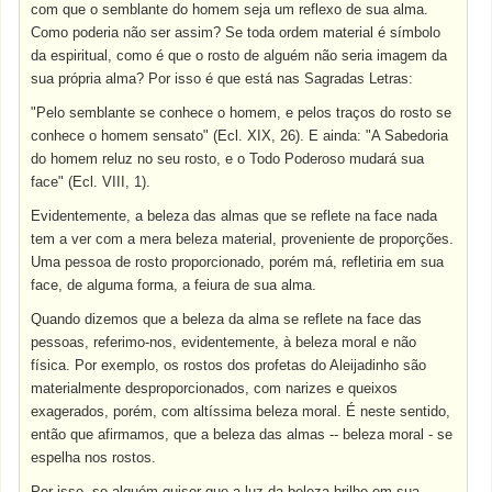
com que o semblante do homem seja um reflexo de sua alma.
Como poderia não ser assim? Se toda ordem material é símbolo
da espiritual, como é que o rosto de alguém não seria imagem da
sua própria alma? Por isso é que está nas Sagradas Letras:
"Pelo semblante se conhece o homem, e pelos traços do rosto se
conhece o homem sensato" (Ecl. XIX, 26). E ainda: "A Sabedoria
do homem reluz no seu rosto, e o Todo Poderoso mudará sua
face" (Ecl. VIII, 1).
Evidentemente, a beleza das almas que se reflete na face nada
tem a ver com a mera beleza material, proveniente de proporções.
Uma pessoa de rosto proporcionado, porém má, refletiria em sua
face, de alguma forma, a feiura de sua alma.
Quando dizemos que a beleza da alma se reflete na face das
pessoas, referimo-nos, evidentemente, à beleza moral e não
física. Por exemplo, os rostos dos profetas do Aleijadinho são
materialmente desproporcionados, com narizes e queixos
exagerados, porém, com altíssima beleza moral. É neste sentido,
então que afirmamos, que a beleza das almas -- beleza moral - se
espelha nos rostos.
Por isso, se alguém quiser que a luz da beleza brilhe em sua