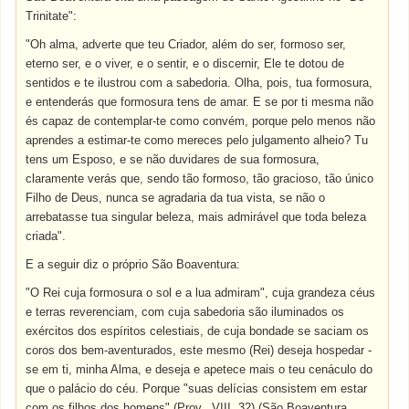
Trinitate":
"Oh alma, adverte que teu Criador, além do ser, formoso ser,
eterno ser, e o viver, e o sentir, e o discernir, Ele te dotou de
sentidos e te ilustrou com a sabedoria. Olha, pois, tua formosura,
e entenderás que formosura tens de amar. E se por ti mesma não
és capaz de contemplar-te como convém, porque pelo menos não
aprendes a estimar-te como mereces pelo julgamento alheio? Tu
tens um Esposo, e se não duvidares de sua formosura,
claramente verás que, sendo tão formoso, tão gracioso, tão único
Filho de Deus, nunca se agradaria da tua vista, se não o
arrebatasse tua singular beleza, mais admirável que toda beleza
criada".
E a seguir diz o próprio São Boaventura:
"O Rei cuja formosura o sol e a lua admiram", cuja grandeza céus
e terras reverenciam, com cuja sabedoria são iluminados os
exércitos dos espíritos celestiais, de cuja bondade se saciam os
coros dos bem-aventurados, este mesmo (Rei) deseja hospedar -
se em ti, minha Alma, e deseja e apetece mais o teu cenáculo do
que o palácio do céu. Porque "suas delícias consistem em estar
com os filhos dos homens" (Prov., VIII, 32) (São Boaventura,