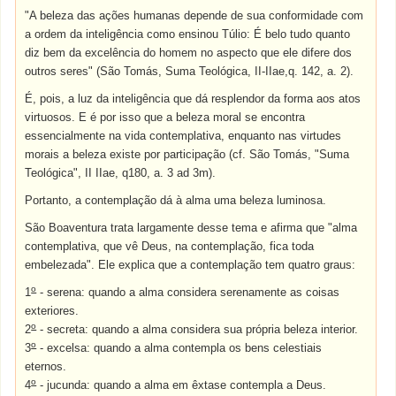
"A beleza das ações humanas depende de sua conformidade com
a ordem da inteligência como ensinou Túlio: É belo tudo quanto
diz bem da excelência do homem no aspecto que ele difere dos
outros seres" (São Tomás, Suma Teológica, II-IIae,q. 142, a. 2).
É, pois, a luz da inteligência que dá resplendor da forma aos atos
virtuosos. E é por isso que a beleza moral se encontra
essencialmente na vida contemplativa, enquanto nas virtudes
morais a beleza existe por participação (cf. São Tomás, "Suma
Teológica", II IIae, q180, a. 3 ad 3m).
Portanto, a contemplação dá à alma uma beleza luminosa.
São Boaventura trata largamente desse tema e afirma que "alma
contemplativa, que vê Deus, na contemplação, fica toda
embelezada". Ele explica que a contemplação tem quatro graus:
o
1
- serena: quando a alma considera serenamente as coisas
exteriores.
o
2
- secreta: quando a alma considera sua própria beleza interior.
o
3
- excelsa: quando a alma contempla os bens celestiais
eternos.
o
4
- jucunda: quando a alma em êxtase contempla a Deus.