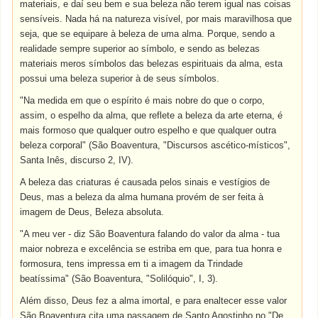
materiais, e daí seu bem e sua beleza não terem igual nas coisas
sensíveis. Nada há na natureza visível, por mais maravilhosa que
seja, que se equipare à beleza de uma alma. Porque, sendo a
realidade sempre superior ao símbolo, e sendo as belezas
materiais meros símbolos das belezas espirituais da alma, esta
possui uma beleza superior à de seus símbolos.
"Na medida em que o espírito é mais nobre do que o corpo,
assim, o espelho da alma, que reflete a beleza da arte eterna, é
mais formoso que qualquer outro espelho e que qualquer outra
beleza corporal" (São Boaventura, "Discursos ascético-místicos",
Santa Inês, discurso 2, IV).
A beleza das criaturas é causada pelos sinais e vestígios de
Deus, mas a beleza da alma humana provém de ser feita à
imagem de Deus, Beleza absoluta.
"A meu ver - diz São Boaventura falando do valor da alma - tua
maior nobreza e excelência se estriba em que, para tua honra e
formosura, tens impressa em ti a imagem da Trindade
beatíssima" (São Boaventura, "Solilóquio", I, 3).
Além disso, Deus fez a alma imortal, e para enaltecer esse valor
São Boaventura cita uma passagem de Santo Agostinho no "De