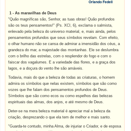
Orlando Fedeli
1 - As maravilhas de Deus
"Quão magníficas são, Senhor, as tuas obras! Quão profundos
são os teus pensamentos!" (Ps. XCI, 6), exclama o salmista,
enlevado pela beleza do universo material, e, mais ainda, pelos
pensamentos profundos que seus símbolos revelam. Com efeito,
o olhar humano não se cansa de admirar a imensidão dos céus, a
grandeza do mar, a majestade das montanhas. Ele se deslumbra
com o brilho das estrelas, com o resplendor do fogo e com o
faiscar dos vagalumes. E a variedade das flores, e a graça dos
lagos, e a doçura do vento lhe são amáveis.
Todavia, mais do que a beleza de todas as criaturas, o homem
admira os símbolos que nelas existem, símbolos que são como
vozes que lhe falam dos pensamentos profundos de Deus.
Símbolos que são como ecos ou como espelhos das belezas
espirituais das almas, dos anjos, e até mesmo de Deus.
Deter-se na mera beleza material é apreciar mal a beleza da
criação, desprezando o que ela tem de melhor e mais santo.
"Guarda-te contudo, minha Alma, de injuriar o Criador, e de esposa