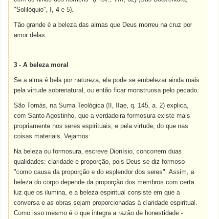
"Solilóquio", I, 4 e 5).
Tão grande é a beleza das almas que Deus morreu na cruz por
amor delas.
3 - A beleza moral
Se a alma é bela por natureza, ela pode se embelezar ainda mais
pela virtude sobrenatural, ou então ficar monstruosa pelo pecado.
São Tomás, na Suma Teológica (II, IIae, q. 145, a. 2) explica,
com Santo Agostinho, que a verdadeira formosura existe mais
propriamente nos seres espirituais, e pela virtude, do que nas
coisas materiais. Vejamos:
Na beleza ou formosura, escreve Dionísio, concorrem duas
qualidades: claridade e proporção, pois Deus se diz formoso
"como causa da proporção e do esplendor dos seres". Assim, a
beleza do corpo depende da proporção dos membros com certa
luz que os ilumina, e a beleza espiritual consiste em que a
conversa e as obras sejam proporcionadas à claridade espiritual.
Como isso mesmo é o que integra a razão de honestidade -