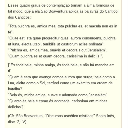
Esses quatro graus de contemplação tornam a alma formosa de
tal modo, que a ela São Boaventura aplica as palavras do Cântico
dos Cânticos:
"Tota pulchra es, amica mea, tota pulchra es, et macula non es in
te".
"Quae est ista quae progreditur quasi aurora consurgens, pulchra
ut luna, electa utsol, terribilis ut castrorum acies ordinata".
"Pulchra es, amica mea, suavis et decora sicut Jerusalem".
"Quam pulchra es et quam decora, carissima in deliciis!".
["És toda bela, minha amiga, és toda bela, e não há mancha em
ti"
"Quem é esta que avança comoa aurora que surge, bela como a
Lua, eleita como o Sol, terrível como um exército em ordem de
batalha?
"Bela és, minha amiga, suave e adornada como Jerusalém"
"Quanto és bela e como és adornada, caríssima em minhas
delícias"]
(Cfr. São Boaventura, "Discursos ascético-mistícos" Santa Inês,
disc. 2, IV).