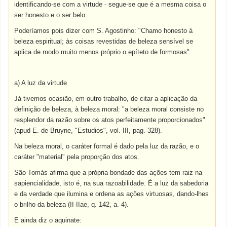
identificando-se com a virtude - segue-se que é a mesma coisa o
ser honesto e o ser belo.
Poderíamos pois dizer com S. Agostinho: "Chamo honesto à
beleza espiritual; às coisas revestidas de beleza sensível se
aplica de modo muito menos próprio o epíteto de formosas".
a) A luz da virtude
Já tivemos ocasião, em outro trabalho, de citar a aplicação da
definição de beleza, à beleza moral: "a beleza moral consiste no
resplendor da razão sobre os atos perfeitamente proporcionados"
(apud E. de Bruyne, "Estudios", vol. III, pag. 328).
Na beleza moral, o caráter formal é dado pela luz da razão, e o
caráter "material" pela proporção dos atos.
São Tomás afirma que a própria bondade das ações tem raiz na
sapiencialidade, isto é, na sua razoabilidade. É a luz da sabedoria
e da verdade que ilumina e ordena as ações virtuosas, dando-lhes
o brilho da beleza (II-IIae, q. 142, a. 4).
E ainda diz o aquinate: