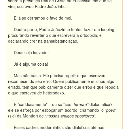
sobre a presença real de Cristo na Eucaristia, ele que se
vire, escreveu Padre Joãozinho.
E lá se derramou o favo de mel.
Doutra parte, Padre Joãozinho tentou fazer um looping,
procurando reverter o que escrevera à ortodoxia, e
declarando crer na transubstanciação.
Deus seja louvado!
Já é alguma coisa!
Mas não basta. Ele precisa repelir o que escreveu,
reconhecendo seu erro. Quem publicamente ensinou algo
errado, tem que publicamente dizer que errou e que repudia
o que escreveu de heterodoxo.
E “caridosamente” – ou só “
com ternura”
diplomatica? –
ele se esforça por esboçar um acordo, chamando o “
povo
”
(sic) da Montfort de “
nossos amigos opositores”.
Esses padres moderninhos são dialéticos até nas