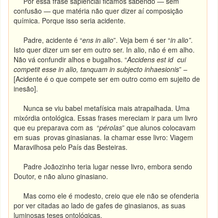
Por essa frase sapiencial ficamos sabendo — sem
confusão — que matéria não quer dizer aí composição
química. Porque isso seria acidente.
Padre, acidente é “
ens in alio
”. Veja bem é ser “
in alio”
.
Isto quer dizer um ser em outro ser. In alio, não é em alho.
Não vá confundir alhos e bugalhos. “
Accidens est id cui
competit esse in alio, tanquam in subjecto inhaesionis
” –
[Acidente é o que compete ser em outro como em sujeito de
inesão].
Nunca se viu babel metafísica mais atrapalhada. Uma
mixórdia ontológica. Essas frases mereciam ir para um livro
que eu preparava com as “
pérolas
” que alunos colocavam
em suas provas ginasianas. Ia chamar esse livro: Viagem
Maravilhosa pelo País das Besteiras.
Padre Joãozinho teria lugar nesse livro, embora sendo
Doutor, e não aluno ginasiano.
Mas como ele é modesto, creio que ele não se ofenderia
por ver citadas ao lado de gafes de ginasianos, as suas
luminosas teses ontológicas.