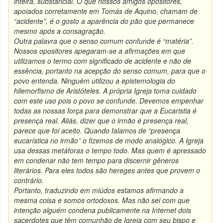
inteira, substancial. O que
nossos amigos opositores,
apoiados corretamente em Tomás de Aquino, chamam de
“acidente”, é o gosto a aparência do pão que permanece
mesmo após a consagração.
Outra palavra que o senso comum confunde é “matéria”.
Nossos opositores apegaram-se a afirmações em que
utilizamos o termo com significado de acidente e não de
essência
, portanto na acepção do senso comum, para que o
povo entenda.
Ninguém utilizou a epistemologia do
hilemorfismo de Aristóteles. A própria Igreja toma cuidado
com este uso pois o povo se confunde. Devemos empenhar
todas as nossas força para demonstrar que a Eucaristia é
presença real. Aliás, dizer que o irmão é presença real,
parece que foi aceito. Quando falamos de “presença
eucarística no irmão” o fizemos de modo analógico. A Igreja
usa dessas metáforas o tempo todo. Mas quem é apressado
em condenar não tem tempo para discernir gêneros
literários. Para eles todos são hereges antes que provem o
contrário.
Portanto, traduzindo em miúdos
estamos afirmando a
mesma coisa e somos ortodoxos
. Mas não sei com que
intenção alguém condena publicamente na Internet dois
sacerdotes que têm comunhão de Igreja com seu bispo e