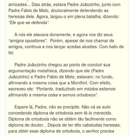
amizades... Dias atrás, estava Padre Joãozinho, junto com
Padre Fábio de Melo, doutoralmente defendendo as
heresias dele. Agora, largou-o em plena batalha, dizendo:
”Ele que se defenda”.
A nós ele atacava duramente, e agora nos diz seus
“amigos opositores”.
Porém, apesar de nos chamar de
amigos, continua a nos lançar azedas alusões. Com bafo de
fel.
Padre Joãozinho chegou ao ponto de concluir sua
argumentação metafísica, dizendo que ele (Padre
Joãozinho) e Padre Fábio de Melo, estavam, no fundo,
afirmando a mesma coisa que a Montfort. Com efeito,
escreveu ele:
“Portanto, traduzindo em miúdos
estamos
afirmando a mesma coisa e somos ortodoxos”
.
Espere lá, Padre, não se precipite. Não vá se auto
concedendo diploma de ortodoxia sem tê-lo merecido.
Diploma de ortodoxia não se obtém tão facilmente como
diploma de doutor... Depois de ter dito cabeludas heresias,
para obter esse diploma de ortodoxia, o senhor precisa