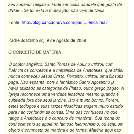
seu superior religioso. Pode ser coisa daquele que gosta de
dividir…Se for esta a motivação, não vem de Deus.
Fonte:
http://blog.cancaonova.com/pad.....enca-real/
Padre Joãzinho scj 9 de Agosto de 2009
O CONCEITO DE MATÉRIA
O doutor angélico, Santo Tomás de Aquino utilizou com
fluência os conceitos e a
metafisíca de Aristóteles, que aliás,
nunca conheceu Jesus Cristo. Portanto, utilizou uma filosofia
pagã. Não espanta, pois o fantástico Santo Agostinho já
havia utilizado as categorias de Platão, outro grego pagão. A
Igreja reconhece uma verdade filosófica mesmo quando é
cultivada fora dos seus jardins. Isto é muito bonito. Porém,
estes teólogos e suas raízes filosóficas exigem muito estudo
para não confundir as coisas. Uma das confusões no que
tange a Aristóteles é o conceito de “matéria”. Sua teoria do
conhecimento se apoia no famoso hilemorfismo, ou seja, um
objeto é composto de matéria e de forma. Matéria aqui não