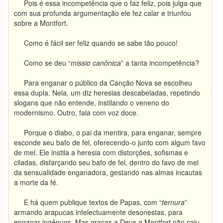
Pois é essa incompetência que o faz feliz, pois julga que
com sua profunda argumentação ele fez calar e triunfou
sobre a Montfort.
Como é fácil ser feliz quando se sabe tão pouco!
Como se deu “
missio canônica
” a tanta incompetência?
Para enganar o público da Canção Nova se escolheu
essa dupla. Nela, um diz heresias descabeladas, repetindo
slogans que não entende, instilando o veneno do
modernismo. Outro, fala com voz doce.
Porque o diabo, o pai da mentira, para enganar, sempre
esconde seu bafo de fel, oferecendo-o junto com algum favo
de mel. Ele instila a heresia com distorções, sofismas e
ciladas, disfarçando seu bafo de fel, dentro do favo de mel
da sensualidade enganadora, gestando nas almas incautas
a morte da fé.
E há quem publique textos de Papas, com “
ternura
”
armando arapucas intelectuamente desonestas, para
enganar ingênuos. Mas graças a Deus a Montfort não caiu