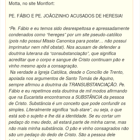
Motta, no site Montfort:
PE. FÁBIO E PE. JOÃOZINHO ACUSADOS DE HERESIA!
“Pe. Fábio e eu temos sido desrespeitosa e apressadamente
condenados como “hereges” por um site pseudo-católico
(pois não possui Missio Canonica para postar… não possui
imprimatur nem nihil obstat). Nos acusam de defender a
doutrina luterana da “consubstanciação”, que significa
acreditar que o corpo e sangue de Cristo continuam pão e
vinho mesmo após a consagração.
Na verdade a Igreja Católica, desde o Concílio de Trento,
apoiada nos argumentos de Santo Tomás de Aquino,
sempre afirmou a doutrina da TRANSUBSTANCIAÇÃO. Pe.
Fábio e eu repetimos esta doutrina de mil modos afirmando
que na Eucaristia encontramos a SUBSTÂNCIA da pessoa
de Cristo. Substância é um conceito que pode confundir os
simples. Literalmente significa “sub-stare”, ou seja, o que
está sob o sujeito e lhe dá a identidade. Se eu cortar um
pedaço do meu dedo, ali estará parte de minha carne, mas
não mais minha substância. O pão e vinho consagrados não
são um pedaço do dedo de Cristo. São a pessoa dele