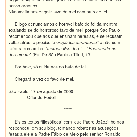
nessa arapuca.
Não aceitamos engolir favo de mel com bafo de fel.
E logo denunciamos o horrível bafo de fel da mentira,
exalando-se do horroroso favo de mel, porque São Paulo
recomendou que aos que ensinam heresias, e se recusam
voltar atrás, é preciso “
increpá-los duramente”
e não com
ternura romântica: “
Increpa illos dure” – “Repreende-os
duramente”
(Ep. De São Paulo a Tito I, 13)
Por hoje, só cuidamos do bafo de fel.
Chegará a vez do favo de mel.
São Paulo, 19 de agosto de 2009.
Orlando Fedeli
*****
Eis os textos “filosóficos” com que Padre Joãozinho nos
respondeu, em seu blog, tentando rebater as acusações
feitas a ele e a Padre Fábio de Melo pelo senhor Ronaldo