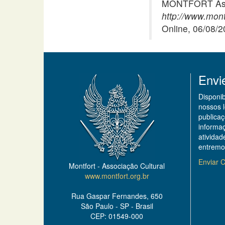
MONTFORT Asso
http://www.mont
Online, 06/08/
Envi
Disponi
nossos 
publicaç
informa
ativida
entremo
Enviar C
Montfort - Associação Cultural
www.montfort.org.br
Rua Gaspar Fernandes, 650
São Paulo - SP - Brasil
CEP: 01549-000