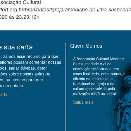
ciação Cultural
fort.org.br/bra/veritas/igreja/arcebispo-de-lima-suspen
2026 às 23:23:16h
e sua carta
Quem Somos
bilizamos esse recurso para que
A Associação Cultural Montfort
leitores possam comentar nossas
é uma entidade civil de
ões, sanar dúvidas, obter
orientação católica que tem
ções sobre nossas aulas ou
como finalidade, entre outras, a
difusão do ensinamento
des, ou mesmo para que
tradicional da Igreja e da
s em debate.
cultura desenvolvida pela
civilização cristã ocidental
arta
Saiba mais