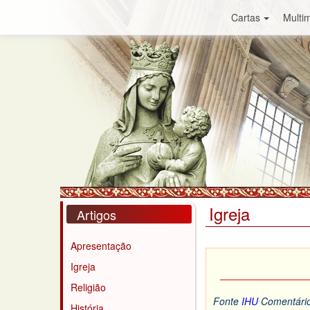
Cartas
Multim
Igreja
Artigos
Apresentação
Igreja
Religião
Fonte
IHU
Comentário
História