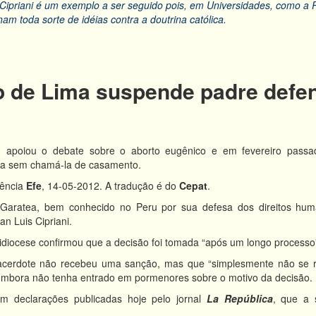
 Cipriani é um exemplo a ser seguido pois, em Universidades, como a
am toda sorte de idéias contra a doutrina católica.
 de Lima suspende padre defen
apoiou o debate sobre o aborto eugênico e em fevereiro passado 
a sem chamá-la de casamento.
gência
Efe
, 14-05-2012. A tradução é do
Cepat
.
Garatea, bem conhecido no Peru por sua defesa dos direitos huma
an Luis Cipriani.
idiocese confirmou que a decisão foi tomada “após um longo processo
acerdote não recebeu uma sanção, mas que “simplesmente não se re
 embora não tenha entrado em pormenores sobre o motivo da decisão.
em declarações publicadas hoje pelo jornal
La República
, que a 