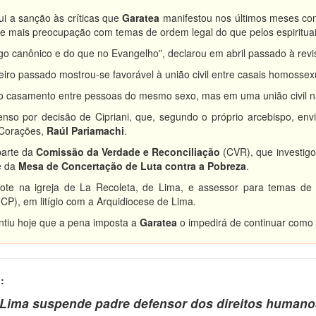
bui a sanção às críticas que
Garatea
manifestou nos últimos meses cont
e mais preocupação com temas de ordem legal do que pelos espirituai
go canônico e do que no Evangelho”, declarou em abril passado à revis
eiro passado mostrou-se favorável à união civil entre casais homoss
o casamento entre pessoas do mesmo sexo, mas em uma união civil nã
enso por decisão de Cipriani, que, segundo o próprio arcebispo, en
Corações,
Raúl Pariamachi
.
parte da
Comissão da Verdade e Reconciliação
(CVR), que investigo
e da
Mesa de Concertação de Luta contra a Pobreza
.
ote na igreja de La Recoleta, de Lima, e assessor para temas de 
P), em litígio com a Arquidiocese de Lima.
tiu hoje que a pena imposta a
Garatea
o impedirá de continuar como
:
 Lima suspende padre defensor dos direitos humano