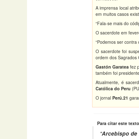
A imprensa local atri
em muitos casos exist
“Fala-se mais do códi
O sacerdote em fever
“Podemos ser contra 
O sacerdote foi susp
ordem dos Sagrados 
Gastón Garatea
fez 
também foi president
Atualmente, é sacerd
Católica do Peru
(PUC
O jornal
Perú.21
garan
Para citar este texto
"
Arcebispo de