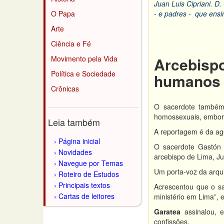
Juan Luis Cipriani.
D.
O Papa
- e padres - que ensin
Arte
Ciência e Fé
Arcebispo
Movimento pela Vida
Política e Sociedade
humanos
Crônicas
O sacerdote também 
homossexuais, embor
Leia também
A reportagem é da a
Página inicial
O sacerdote Gastón 
Novidades
arcebispo de Lima, Ju
Navegue por Temas
Um porta-voz da arqu
Roteiro de Estudos
Principais textos
Acrescentou que o s
Cartas de leitores
ministério em Lima”,
Garatea
assinalou, 
confissões.