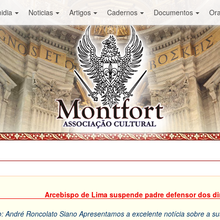
idia
Noticias
Artigos
Cadernos
Documentos
Or
Arcebispo de Lima suspende padre defensor dos d
: André Roncolato Siano
Apresentamos a excelente notícia sobre a s