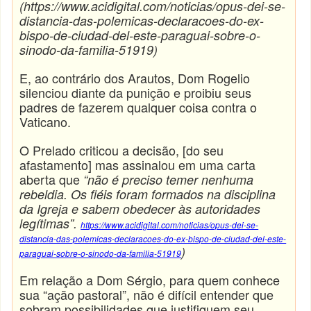
(https://www.acidigital.com/noticias/opus-dei-se-
distancia-das-polemicas-declaracoes-do-ex-
bispo-de-ciudad-del-este-paraguai-sobre-o-
sinodo-da-familia-51919)
E, ao contrário dos Arautos, Dom Rogelio
silenciou diante da punição e proibiu seus
padres de fazerem qualquer coisa contra o
Vaticano.
O Prelado criticou a decisão, [do seu
afastamento] mas assinalou em uma carta
aberta que
“não é preciso temer nenhuma
rebeldia. Os fiéis foram formados na disciplina
da Igreja e sabem obedecer às autoridades
legítimas”.
https://www.acidigital.com/noticias/opus-dei-se-
distancia-das-polemicas-declaracoes-do-ex-bispo-de-ciudad-del-este-
)
paraguai-sobre-o-sinodo-da-familia-51919
Em relação a Dom Sérgio, para quem conhece
sua “ação pastoral”, não é difícil entender que
sobram possibilidades que justifiquem seu