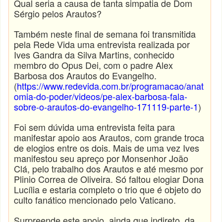
Qual seria a causa de tanta simpatia de Dom
Sérgio pelos Arautos?
Também neste final de semana foi transmitida
pela Rede Vida uma entrevista realizada por
Ives Gandra da Silva Martins, conhecido
membro do Opus Dei, com o padre Alex
Barbosa dos Arautos do Evangelho.
(
https://www.redevida.com.br/programacao/anat
omia-do-poder/videos/pe-alex-barbosa-fala-
sobre-o-arautos-do-evangelho-171119-parte-1
)
Foi sem dúvida uma entrevista feita para
manifestar apoio aos Arautos, com grande troca
de elogios entre os dois. Mais de uma vez Ives
manifestou seu apreço por Monsenhor João
Clá, pelo trabalho dos Arautos e até mesmo por
Plinio Correa de Oliveira. Só faltou elogiar Dona
Lucília e estaria completo o trio que é objeto do
culto fanático mencionado pelo Vaticano.
Surpreende este apoio, ainda que indireto, da