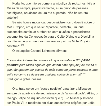
Portanto, que não se cometa a injustiça de reduzir os fiéis à
Missa de sempre, pejorativamente, a um grupo de pessoas
nostálgicas, saudosas de um rito superado. Não há um rito
anterior!
Se não houve mudança, desconsideremos o dossiê sobre o
Motu Próprio, em que se lê: “Aparece, portanto, um inútil
preconceito continuar a referir-se com alusões a precedentes
documentos da Congregação para o Culto Divino e a Disciplina
dos Sacramentos que foram superados por um Motu Proprio
(3)
pontifício”
.
O insuspeito Cardeal Lehmann afirmou:
“
Estou absolutamente convencido que se trata de
um passo
positivo
para todos aqueles que amam este tipo [sic] de Missa e
que não querem ser postos de lado como se pertencessem a uma
(5)
seita ou como se fizessem qualquer coisa de anorma
l”
(
tradução e grifos nossos).
Ora, trata-se de um “passo positivo” para tirar a Missa de
sempre da aparência de sectarismo ou da “anormalidade”. Aliás, o
teólogo Felipe de Aquino escreveu que “(...) o Missal publicado
por Paulo VI, e reeditado em duas sucessivas edições por João