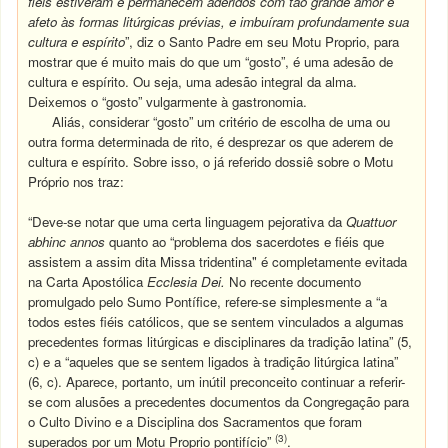
fiéis estiveram e permanecem aderidos com tão grande amor e
afeto às formas litúrgicas prévias, e imbuíram profundamente sua
cultura e espírito
”, diz o Santo Padre em seu Motu Proprio, para
mostrar que é muito mais do que um “gosto”, é uma adesão de
cultura e espírito. Ou seja, uma adesão integral da alma.
Deixemos o “gosto” vulgarmente à gastronomia.
Aliás, considerar “gosto” um critério de escolha de uma ou
outra forma determinada de rito, é desprezar os que aderem de
cultura e espírito. Sobre isso, o já referido dossiê sobre o Motu
Próprio nos traz:
“Deve-se notar que uma certa linguagem pejorativa da
Quattuor
abhinc annos
quanto ao “problema dos sacerdotes e fiéis que
assistem a assim dita Missa tridentina" é completamente evitada
na Carta Apostólica
Ecclesia
Dei.
No recente documento
promulgado pelo Sumo Pontífice, refere-se simplesmente a “a
todos estes fiéis católicos, que se sentem vinculados a algumas
precedentes formas litúrgicas e disciplinares da tradição latina” (5,
c) e a “aqueles que se sentem ligados à tradição litúrgica latina”
(6, c). Aparece, portanto, um inútil preconceito continuar a referir-
se com alusões a precedentes documentos da Congregação para
o Culto Divino e a Disciplina dos Sacramentos que foram
(3)
superados por um Motu Proprio pontifício”
.