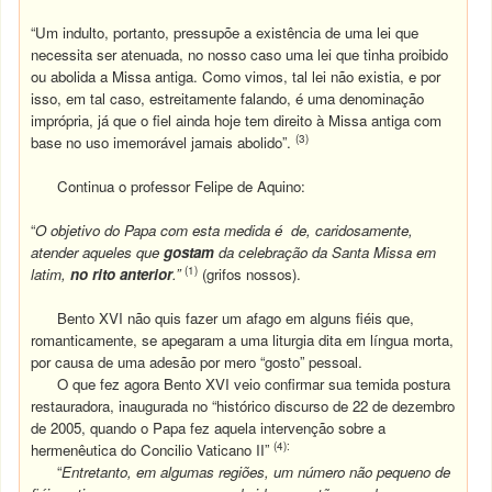
“Um indulto, portanto, pressupõe a existência de uma lei que
necessita ser atenuada, no nosso caso uma lei que tinha proibido
ou abolida a Missa antiga. Como vimos, tal lei não existia, e por
isso, em tal caso, estreitamente falando, é uma denominação
imprópria, já que o fiel ainda hoje tem direito à Missa antiga com
(3)
base no uso imemorável jamais abolido”.
Continua o professor Felipe de Aquino:
“
O objetivo do Papa com esta medida é de, caridosamente,
atender aqueles que
gostam
da celebração da Santa Missa em
(1)
latim,
no rito anterior
.”
(grifos nossos).
Bento XVI não quis fazer um afago em alguns fiéis que,
romanticamente, se apegaram a uma liturgia dita em língua morta,
por causa de uma adesão por mero “gosto” pessoal.
O que fez agora Bento XVI veio confirmar sua temida postura
restauradora, inaugurada no “histórico discurso de 22 de dezembro
de 2005, quando o Papa fez aquela intervenção sobre a
(4):
hermenêutica do Concilio Vaticano II”
“
Entretanto, em algumas regiões, um número não pequeno de