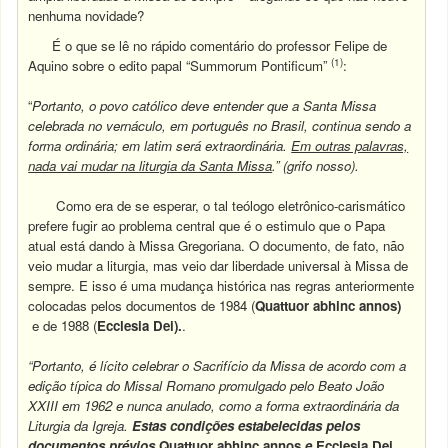
nenhuma novidade?
É o que se lê no rápido comentário do professor Felipe de
(1)
Aquino sobre o edito papal “Summorum Pontificum”
:
“
Portanto, o povo católico deve entender que a Santa Missa
celebrada no vernáculo, em português no Brasil, continua sendo a
forma ordinária; em latim será extraordinária.
Em outras palavras,
nada vai mudar na liturgia da Santa Missa
.” (grifo nosso).
Como era de se esperar, o tal teólogo eletrônico-carismático
prefere fugir ao problema central que é o estimulo que o Papa
atual está dando à Missa Gregoriana. O documento, de fato, não
veio mudar a liturgia, mas veio dar liberdade universal à Missa de
sempre. E isso é uma mudança histórica nas regras anteriormente
colocadas pelos documentos de 1984 (
Quattuor abhinc annos)
e de 1988 (
Ecclesia Dei).
.
“Portanto, é lícito celebrar o Sacrifício da Missa de acordo com a
edição típica do Missal Romano promulgado pelo Beato João
XXIII em 1962 e nunca anulado, como a forma extraordinária da
Liturgia da Igreja.
Estas condições estabelecidas pelos
documentos prévios
Quattuor abhinc annos
e
Ecclesia Dei