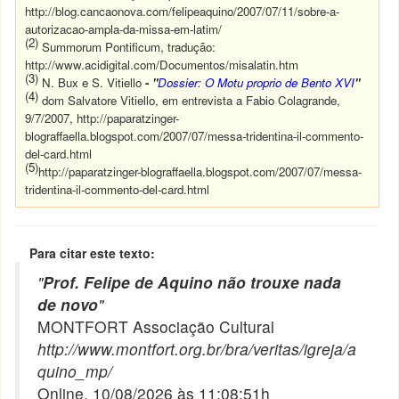
http://blog.cancaonova.com/felipeaquino/2007/07/11/sobre-a-
autorizacao-ampla-da-missa-em-latim/
(2)
Summorum Pontificum, tradução:
http://www.acidigital.com/Documentos/misalatin.htm
(3)
N. Bux e S. Vitiello
-
"
Dossier: O Motu proprio de Bento XVI
"
(4)
dom Salvatore Vitiello, em entrevista a Fabio Colagrande,
9/7/2007,
http://paparatzinger-
blograffaella.blogspot.com/2007/07/messa-tridentina-il-commento-
del-card.html
(5)
http://paparatzinger-blograffaella.blogspot.com/2007/07/messa-
tridentina-il-commento-del-card.html
Para citar este texto:
"
Prof. Felipe de Aquino não trouxe nada
de novo
"
MONTFORT Associação Cultural
http://www.montfort.org.br/bra/veritas/igreja/a
quino_mp/
Online, 10/08/2026 às 11:08:51h