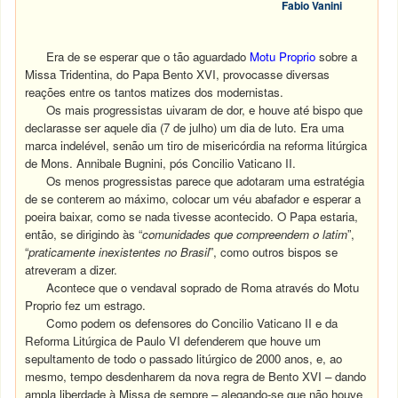
Fabio Vanini
Era de se esperar que o tão aguardado
Motu Proprio
sobre a
Missa Tridentina, do Papa Bento XVI, provocasse diversas
reações entre os tantos matizes dos modernistas.
Os mais progressistas uivaram de dor, e houve até bispo que
declarasse ser aquele dia (7 de julho) um dia de luto. Era uma
marca indelével, senão um tiro de misericórdia na reforma litúrgica
de Mons. Annibale Bugnini, pós Concilio Vaticano II.
Os menos progressistas parece que adotaram uma estratégia
de se conterem ao máximo, colocar um véu abafador e esperar a
poeira baixar, como se nada tivesse acontecido. O Papa estaria,
então, se dirigindo às “
comunidades que compreendem o latim
”,
“
praticamente inexistentes no Brasil
”, como outros bispos se
atreveram a dizer.
Acontece que o vendaval soprado de Roma através do Motu
Proprio fez um estrago.
Como podem os defensores do Concilio Vaticano II e da
Reforma Litúrgica de Paulo VI defenderem que houve um
sepultamento de todo o passado litúrgico de 2000 anos, e, ao
mesmo, tempo desdenharem da nova regra de Bento XVI – dando
ampla liberdade à Missa de sempre – alegando-se que não houve