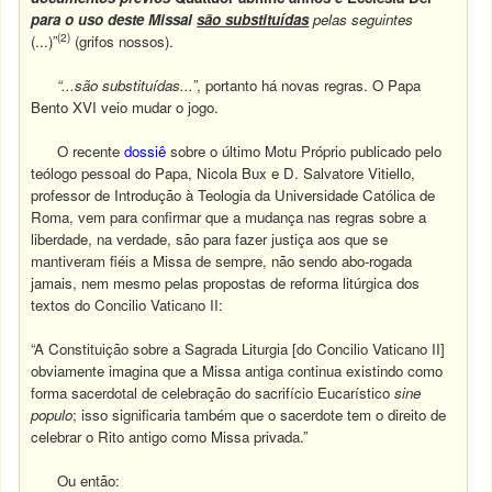
para o uso deste Missal
são substituídas
pelas seguintes
(2)
(...)”
(grifos nossos).
“...são substituídas...”
, portanto há novas regras. O Papa
Bento XVI veio mudar o jogo.
O recente
dossiê
sobre o último Motu Próprio publicado pelo
teólogo pessoal do Papa, Nicola Bux e D. Salvatore Vitiello,
professor de Introdução à Teologia da Universidade Católica de
Roma, vem para confirmar que a mudança nas regras sobre a
liberdade, na verdade, são para fazer justiça aos que se
mantiveram fiéis a Missa de sempre, não sendo abo-rogada
jamais, nem mesmo pelas propostas de reforma litúrgica dos
textos do Concilio Vaticano II:
“A Constituição sobre a Sagrada Liturgia [do Concilio Vaticano II]
obviamente imagina que a Missa antiga continua existindo como
forma sacerdotal de celebração do sacrifício Eucarístico
sine
populo
; isso significaria também que o sacerdote tem o direito de
celebrar o Rito antigo como Missa privada.”
Ou então: