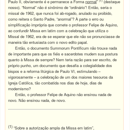
(1)
Paulo II, obviamente é e permanece a Forma
normal
”
(destaque
nosso). “Normal” não é sinônimo de “ordinário”! Então, seria o
missal de 1962, que nunca foi ab-rogado, anulado ou proibido,
como reitera o Santo Padre, “anormal”? À parte o erro ou
simplificação imprópria que comete o professor Felipe de Aquino,
ao confundir Missa em latim com a celebração que utiliza o
Missal de 1962, era de se esperar que ele não se pronunciasse de
maneira tão entusiasta com o novo edito papal.
Então, o documento Summorum Pontificum não trouxe nada
de importante para que os fiéis e sacerdotes mudem sua postura
quanto à Missa de sempre? Nem teria razão para ser escrito, de
próprio punho, um documento que desafia a colegialidade dos
bispos e a reforma litúrgica de Paulo VI, estimulando –
vigorosamente – a celebração de um dos maiores tesouros da
Igreja Católica, tão combatida nos dias de hoje, dias de
modernismo?
Então, o professor Felipe de Aquino não ensinou nada de
novo. Não ensinou nada, de novo.
(1)
“Sobre a autorização ampla da Missa em latim”,