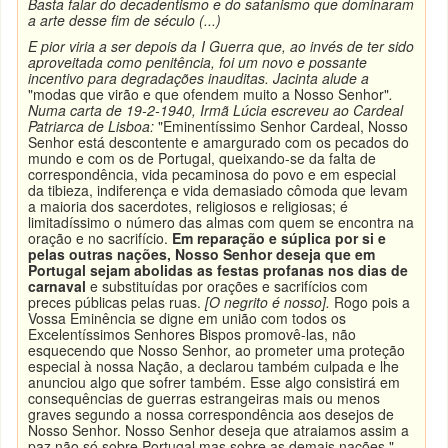
Basta falar do decadentismo e do satanismo que dominaram
a arte desse fim de século (...)
E pior viria a ser depois da I Guerra que, ao invés de ter sido
aproveitada como penitência, foi um novo e possante
incentivo para degradações inauditas. Jacinta alude a
"modas que virão e que ofendem muito a Nosso Senhor"
.
Numa carta de 19-2-1940, Irmã Lúcia escreveu ao Cardeal
Patriarca de Lisboa:
"Eminentíssimo Senhor Cardeal, Nosso
Senhor está descontente e amargurado com os pecados do
mundo e com os de Portugal, queixando-se da falta de
correspondência, vida pecaminosa do povo
e em especial
da tibieza, indiferença e vida demasiado cômoda que levam
a maioria dos sacerdotes, religiosos e religiosas; é
limitadíssimo o número das almas com quem se encontra na
oração e no sacrifício.
Em reparação e súplica por si e
pelas outras nações, Nosso Senhor deseja que em
Portugal sejam abolidas as festas profanas nos dias de
carnaval
e substituídas por orações e sacrifícios com
preces públicas pelas ruas.
[O negrito é nosso].
Rogo pois a
Vossa Eminência se digne em união com todos os
Excelentíssimos Senhores Bispos promovê-las, não
esquecendo que Nosso Senhor, ao prometer uma proteção
especial à nossa Nação, a declarou também culpada e lhe
anunciou algo que sofrer também. Esse algo consistirá em
consequências de guerras estrangeiras mais ou menos
graves segundo a nossa correspondência aos desejos de
Nosso Senhor. Nosso Senhor deseja que atraiamos assim a
paz não só sobre Portugal mas sobre as demais nações."