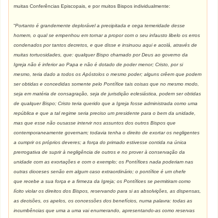
muitas Conferências Episcopais, e por muitos Bispos individualmente:
“
Portanto é grandemente deplorável a precipitada e cega temeridade desse
homem, o qual se empenhou em tornar a propor com o seu infausto libelo os erros
condenados por tantos decretos, e que disse e insinuou aqui e acolá, através de
muitas tortuosidades, que: qualquer Bispo chamado por Deus ao governo da
Igreja não é inferior ao Papa e não é dotado de poder menor; Cristo, por si
mesmo, teria dado a todos os Apóstolos o mesmo poder; alguns crêem que podem
ser obtidas e concedidas somente pelo Pontífice tais coisas que no mesmo modo,
seja em matéria de consagração, seja de jurisdição eclesiástica, podem ser obtidas
de qualquer Bispo; Cristo teria querido que a Igreja fosse administrada como uma
república e que a tal regime seria preciso um presidente para o bem da unidade,
mas que esse não ousasse intervir nos assuntos dos outros Bispos que
contemporaneamente governam; todavia tenha o direito de exortar os negligentes
a cumprir os próprios deveres; a força do primado estivesse contida na única
prerrogativa de suprir à negligência de outros e no prover à conservação da
unidade com as exortações e com o exemplo; os Pontífices nada poderiam nas
outras dioceses senão em algum caso extraordinário; o pontífice é um chefe
que recebe a sua força e a firmeza da Igreja; os Pontífices se permitiram como
lícito violar os direitos dos Bispos, reservando para si as absolvições, as dispensas,
as decisões, os apelos, os concessões dos benefícios, numa palavra: todas as
incumbências que uma a uma vai enumerando, apresentando-as como reservas