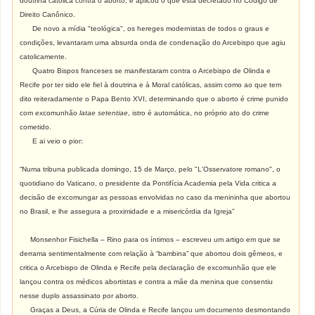
doutrina católica contra o aborto, e aplicou o que está decretado no Código de
Direito Canônico.
De novo a mídia "teológica", os hereges modernistas de todos o graus e
condições, levantaram uma absurda onda de condenação do Arcebispo que agiu
catolicamente.
Quatro Bispos franceses se manifestaram contra o Arcebispo de Olinda e
Recife por ter sido ele fiel à doutrina e à Moral católicas, assim como ao que tem
dito reiteradamente o Papa Bento XVI, determinando que o aborto é crime punido
com excomunhão
latae setentiae
, istro é automática, no próprio ato do crime
cometido.
E ai veio o pior:
“Numa tribuna publicada domingo, 15 de Março, pelo "L'Osservatore romano", o
quotidiano do Vaticano, o presidente da Pontifícia Academia pela Vida critica a
decisão de excomungar as pessoas envolvidas no caso da menininha que abortou
no Brasil, e lhe assegura a proximidade e a misericórdia da Igreja”
Monsenhor Fisichella – Rino para os íntimos – escreveu um artigo em que se
derrama sentimentalmente com relação à “bambina” que abortou dois gêmeos, e
critica o Arcebispo de Olinda e Recife pela declaração de excomunhão que ele
lançou contra os médicos abortistas e contra a mãe da menina que consentiu
nesse duplo assassinato por aborto.
Graças a Deus, a Cúria de Olinda e Recife lançou um documento desmontando