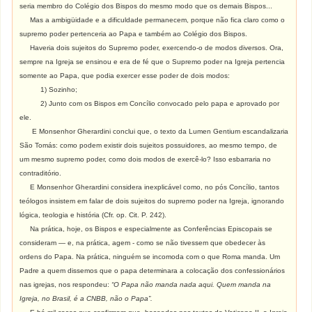
seria membro do Colégio dos Bispos do mesmo modo que os demais Bispos...
Mas a ambigüidade e a dificuldade permanecem, porque não fica claro como o
supremo poder pertenceria ao Papa e também ao Colégio dos Bispos.
Haveria dois sujeitos do Supremo poder, exercendo-o de modos diversos. Ora,
sempre na Igreja se ensinou e era de fé que o Supremo poder na Igreja pertencia
somente ao Papa, que podia exercer esse poder de dois modos:
1) Sozinho;
2) Junto com os Bispos em Concílio convocado pelo papa e aprovado por
ele.
E Monsenhor Gherardini conclui que, o texto da Lumen Gentium escandalizaria
São Tomás: como podem existir dois sujeitos possuidores, ao mesmo tempo, de
um mesmo supremo poder, como dois modos de exercê-lo? Isso esbarraria no
contraditório.
E Monsenhor Gherardini considera inexplicável como, no pós Concílio, tantos
teólogos insistem em falar de dois sujeitos do supremo poder na Igreja, ignorando
lógica, teologia e história (Cfr. op. Cit. P. 242).
Na prática, hoje, os Bispos e especialmente as Conferências Episcopais se
consideram — e, na prática, agem - como se não tivessem que obedecer às
ordens do Papa. Na prática, ninguém se incomoda com o que Roma manda. Um
Padre a quem dissemos que o papa determinara a colocação dos confessionários
nas igrejas, nos respondeu:
“O Papa não manda nada aqui. Quem manda na
Igreja, no Brasil, é a CNBB, não o Papa”.