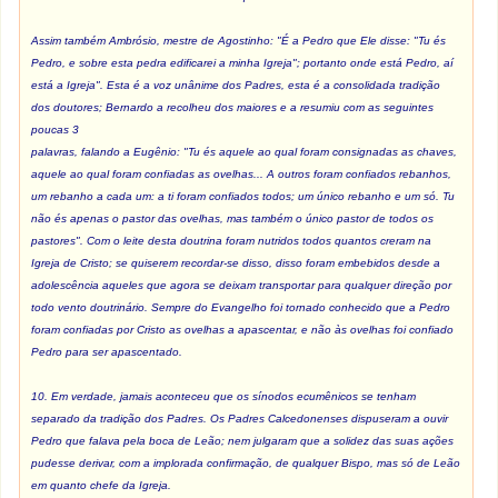
Assim também Ambrósio, mestre de Agostinho: "É a Pedro que Ele disse: "Tu és
Pedro, e sobre esta pedra edificarei a minha Igreja"; portanto onde está Pedro, aí
está a Igreja". Esta é a voz unânime dos Padres, esta é a consolidada tradição
dos doutores; Bernardo a recolheu dos maiores e a resumiu com as seguintes
poucas 3
palavras, falando a Eugênio: "Tu és aquele ao qual foram consignadas as chaves,
aquele ao qual foram confiadas as ovelhas... A outros foram confiados rebanhos,
um rebanho a cada um: a ti foram confiados todos; um único rebanho e um só. Tu
não és apenas o pastor das ovelhas, mas também o único pastor de todos os
pastores". Com o leite desta doutrina foram nutridos todos quantos creram na
Igreja de Cristo; se quiserem recordar-se disso, disso foram embebidos desde a
adolescência aqueles que agora se deixam transportar para qualquer direção por
todo vento doutrinário. Sempre do Evangelho foi tornado conhecido que a Pedro
foram confiadas por Cristo as ovelhas a apascentar, e não às ovelhas foi confiado
Pedro para ser apascentado.
10. Em verdade, jamais aconteceu que os sínodos ecumênicos se tenham
separado da tradição dos Padres. Os Padres Calcedonenses dispuseram a ouvir
Pedro que falava pela boca de Leão; nem julgaram que a solidez das suas ações
pudesse derivar, com a implorada confirmação, de qualquer Bispo, mas só de Leão
em quanto chefe da Igreja.