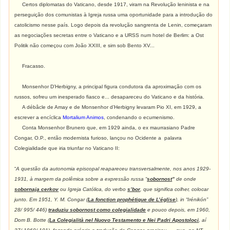
Certos diplomatas do Vaticano, desde 1917, viram na Revolução leninista e na
perseguição dos comunistas à Igreja russa uma oportunidade para a introdução do
catolicismo nesse país. Logo depois da revolução sangrenta de Lenin, começaram
as negociações secretas entre o Vaticano e a URSS num hotel de Berlim: a Ost
Politik não começou com João XXIII, e sim sob Bento XV...
Fracasso.
Monsenhor D’Herbigny, a principal figura condutora da aproximação com os
russos, sofreu um inesperado fiasco e... desapareceu do Vaticano e da história.
A débâcle de Amay e de Monsenhor d’Herbigny levaram Pio XI, em 1929, a
escrever a encíclica
Mortalium Animos
, condenando o ecumenismo.
Conta Monsenhor Brunero que, em 1929 ainda, o ex maurrasiano Padre
Congar, O.P., então modernista furioso, lançou no Ocidente a palavra
Colegialidade que iria triunfar no Vaticano II:
“
A questão da autonomia episcopal reapareceu transversalmente, nos anos 1929-
1931, à margem da polêmica sobre a expressão russa “
sobornost
”
de onde
sobornaja cerkov
ou Igreja Católica, do verbo
s’bor
, que significa colher, colocar
junto. Em 1951, Y. M. Congar (
La fonction prophétique de L’église
), in “Irénikón”
28/ 995/ 446)
traduziu sobornost como colegialidade
e pouco depois, em 1960,
Dom B. Botte (
La Colegialità nel Nuovo Testamento e Nei Padri Apostoloci
, aí