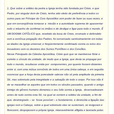
1. Que sobre a solidez da pedra a Igreja tenha sido fundada por Cristo, e que
Pedro, por singular dom de Cristo, tenha sido eleito de preferência a todos os
outros para ser Príncipe do Coro Apostólico com poder de fazer as suas vezes, e
que em conseqüência tomasse a missão e a autoridade suprema de apascentar
todo o rebanho de confirmar os irmãos e de desligar e ligar para todo o mundo, É
UM DOGMA CATÓLICO que, recebido da boca de Cristo, ensinado e defendido
com a contínua pregação dos Padres, foi conservado santissimamente em todas
as idades da Igreja universal, e freqüentemente confirmado contra os erros dos
inovadores com os decretos dos Sumos Pontífices e dos Concílios.
Nesse Principado da Cátedra Apostólica, Cristo quis que se mantivesse firme e
estreito o vínculo da unidade, de modo que a Igreja, que devia se propagar por
todo o mundo, resultasse unida por componentes, por quanto fossem distantes
entre si, com uma mútua consórcio de todos em uma única cabeça, e em seguida
ocorresse que a força desta potesdade valesse não só pela amplitude da primeira
Sé, mas sobretudo pela integridade e a salvação de todo o corpo. Por isso não é
de se maravilhar se aqueles que em todos os séculos passados, quando o antigo
inimigo do gênero humano derramou o seu ódio contra a Igreja, desencadearam
antes de tudo contra esta Sé, na qual se contem a solidez da unidade, a fim de
que, desintegrado – se fosse possível – o fundamento, e destruída a ligação das
igrejas com a Cabeça, sobre a qual sobretudo elas se sustentam, se revigoram e
florescem, despojassem a própria Igreja, miseravelmente afligida e lacerada pelas