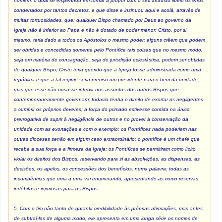
homem, o qual se empenhou em tornar a propor com o seu infausto libelo os erros
condenados por tantos decretos, e que disse e insinuou aqui e acolá, através de
muitas tortuosidades, que: qualquer Bispo chamado por Deus ao governo da
Igreja não é inferior ao Papa e não é dotado de poder menor; Cristo, por si
mesmo, teria dado a todos os Apóstolos o mesmo poder; alguns crêem que podem
ser obtidas e concedidas somente pelo Pontífice tais coisas que no mesmo modo,
seja em matéria de consagração, seja de jurisdição eclesiástica, podem ser obtidas
de qualquer Bispo; Cristo teria querido que a Igreja fosse administrada como uma
república e que a tal regime seria preciso um presidente para o bem da unidade,
mas que esse não ousasse intervir nos assuntos dos outros Bispos que
contemporaneamente governam; todavia tenha o direito de exortar os negligentes
a cumprir os próprios deveres; a força do primado estivesse contida na única
prerrogativa de suprir à negligência de outros e no prover à conservação da
unidade com as exortações e com o exemplo; os Pontífices nada poderiam nas
outras dioceses senão em algum caso extraordinário; o pontífice é um chefe que
recebe a sua força e a firmeza da Igreja; os Pontífices se permitiram como lícito
violar os direitos dos Bispos, reservando para si as absolvições, as dispensas, as
decisões, os apelos, os concessões dos benefícios, numa palavra: todas as
incumbências que uma a uma vai enumerando, apresentando-as como reservas
indébitas e injuriosas para os Bispos.
5. Com o fim não tanto de garantir credibilidade às próprias afirmações, mas antes
de subtraí-las de alguma modo, ele apresenta em uma longa série os nomes de