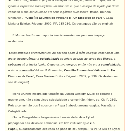
37/ 1960/ 101), fazendo própria a tradução de Congar, precisou que, no NT.
ignora a expressão mas legitima um fato: isto é, que o colégio desejado por Cristo
encontra a sua continuidade em seus legítimos sucessores”
(Mons. Brunero
Gherardini,
“Concílio Ecumenico Vaticano II , Un Discorso da Fare”
, Casa
Mariana Editrice, Frigento, 2009, PP. 235-236. Os destaques são do original).
E Monsenhor Brunero aponta imediatamente uma pequena trapaça
modernista:
“
Estas simpatias orientalizantes, no dar seu apoio à idéia colegial, escondiam uma
grave incongruência: a
colegialidade
se refere apenas ao corpo dos Bispos, a
sobornost
é a inteira Igreja. O que estava em jogo então não era a
colegialidade
,
e sim a
comunhão
”
(Mons. B.Gherardini,
Concílio Ecumenico Vaticano II , Un
Discorso da Fare”,
Casa Mariana Editrice,Frigento, 2009, p. 236. Os destaques
são do original).
Mons Brunero mostra que também na Lumen Gentium (22/b) se comete o
mesmo erro, não distinguindo colegialidade e comunhão. (Idem, op. Cit. P. 236).
Pois a comunhão dos Bispos com o Papa é absolutamente exigida. Mas não a
Colegialidade.
Ora, a Colegialidade foi gravíssima heresia defendida Eybel,
propagador das idéias de Febronius, em livro intitulado
Que é o
Papa?,
audaciosamente dedicado ao papa de seu tempo, Pio VI. O livro de Eybel