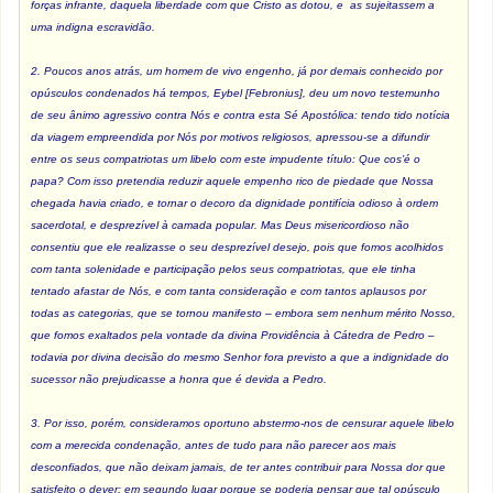
forças infrante, daquela liberdade com que Cristo as dotou, e as sujeitassem a
uma indigna escravidão.
2. Poucos anos atrás, um homem de vivo engenho, já por demais conhecido por
opúsculos condenados há tempos, Eybel [Febronius], deu um novo testemunho
de seu ânimo agressivo contra Nós e contra esta Sé Apostólica: tendo tido notícia
da viagem empreendida por Nós por motivos religiosos, apressou-se a difundir
entre os seus compatriotas um libelo com este impudente título: Que cos’é o
papa? Com isso pretendia reduzir aquele empenho rico de piedade que Nossa
chegada havia criado, e tornar o decoro da dignidade pontifícia odioso à ordem
sacerdotal, e desprezível à camada popular. Mas Deus misericordioso não
consentiu que ele realizasse o seu desprezível desejo, pois que fomos acolhidos
com tanta solenidade e participação pelos seus compatriotas, que ele tinha
tentado afastar de Nós, e com tanta consideração e com tantos aplausos por
todas as categorias, que se tornou manifesto – embora sem nenhum mérito Nosso,
que fomos exaltados pela vontade da divina Providência à Cátedra de Pedro –
todavia por divina decisão do mesmo Senhor fora previsto a que a indignidade do
sucessor não prejudicasse a honra que é devida a Pedro.
3. Por isso, porém, consideramos oportuno abstermo-nos de censurar aquele libelo
com a merecida condenação, antes de tudo para não parecer aos mais
desconfiados, que não deixam jamais, de ter antes contribuir para Nossa dor que
satisfeito o dever; em segundo lugar porque se poderia pensar que tal opúsculo