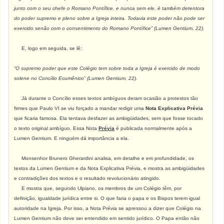
junto com o seu chefe o Romano Pontífice, e nunca sem ele, é também detentora
do poder supremo e pleno sobre a Igreja inteira. Todavia este poder não pode ser
exercido senão com o consentimento do Romano Pontífice” (Lumen Gentium, 22).
E, logo em seguida, se lê:
“O supremo poder que este Colégio tem sobre toda a Igreja é exercido de modo
solene no Concílio Ecumênico” (Lumen Gentium, 22).
Já durante o Concílio esses textos ambíguos deram ocasião a protestos tão
firmes que Paulo VI se viu forçado a mandar redigir uma
Nota Explicativa Prévia
que ficaria famosa. Ela tentava desfazer as ambigüidades, sem que fosse tocado
o texto original ambíguo. Essa Nota
Prévia
é publicada normalmente após a
Lumen Gentium. E ninguém dá importância a ela.
Monsenhor Brunero Gherardini analisa, em detalhe e em profundidade, os
textos da Lumen Gentium e da Nota Explicativa Prévia, e mostra as ambigüidades
e contradições dos textos e o resultado revolucionário atingido.
E mostra que, segundo Ulpiano, os membros de um Colégio têm, por
definição, igualdade jurídica entre si. O que faria o papa e os Bispos terem igual
autoridade na Igreja. Por isso, a Nota Prévia se apressou a dizer que Colégio na
Lumen Gentium não deve ser entendido em sentido jurídico. O Papa então não