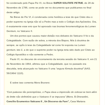
foi condenado pelo Papa Pio VI, no Breve
SUPER SOLITATE PETRÆ
, de 28 de
Novembro de 1786, como se pode ver no documento que publicamos no final
deste artigo.
No Breve de Pio VI, é condenada como herética a tese de que Cristo deu o
poder supremo na Igreja não só a Pedro mas a todo o Colégio dos Apóstolos. Ora,
é exatamente esse erro que foi aprovado nas brumas fenomenológicas da Lumen
Gentium, no Vaticano II.
Um dos pontos que causou maior divisão nos debates do Vaticano II foi o da
Colegialidade. Com razão de sobra, a minoria dos Bispos, fiéis à doutrina de
sempre, se opôs à tese da Colegialidade tal como foi exposta na
Lumen
gentium,
isto é, a de que o supremo poder na Igreja teria sido dado por Cristo ao
Colégio Apostólico e não somente a Pedro.
Paulo VI, no discurso de encerramento da terceira sessão do Vaticano II, em 21
de Novembro de 1964, afirmou que a Colegialidade, que no passado era
discutida, teria alcançado no Vaticano II uma
“segura fórmula doutrinal”
(AAS.
56/1964/ 1110).
E sobre isso comenta Mons Brunero:
“Com palavras tão peremptórias, o Papa dava a impressão de colocar-se bem além
do limite não definitório que o Vaticano II se impusera”
(Mons. B.Gherardini,
Concílio Ecumenico Vaticano II , Un Discorso da Fare”,
Casa Mariana