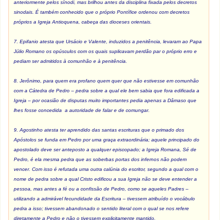
anteriormente pelos sínodi, mas brilhou antes da disciplina fixada pelos decretos
sinodais. É também conhecido que o próprio Pontífice ordenou com decretos
próprios a Igreja Antioquena, cabeça das dioceses orientais.
7. Epifanio atesta que Ursácio e Valente, induzidos a penitência, levaram ao Papa
Júlio Romano os opúsculos com os quais suplicavam perdão par o próprio erro e
pediam ser admitidos à comunhão e à penitência.
8. Jerônimo, para quem era profano quem quer que não estivesse em comunhão
com a Cátedra de Pedro – pedra sobre a qual ele bem sabia que fora edificada a
Igreja – por ocasião de disputas muito importantes pedia apenas a Dâmaso que
lhes fosse concedida a autoridade de falar e de comungar.
9. Agostinho atesta ter aprendido das santas escrituras que o primado dos
Apóstolos se funda em Pedro por uma graça extraordinária; aquele principado do
apostolado deve ser anteposto a qualquer episcopado; a Igreja Romana, Sé de
Pedro, é ela mesma pedra que as soberbas portas dos infernos não podem
vencer. Com isso é refutada uma outra calúnia do escritor, segundo a qual com o
nome de pedra sobre a qual Cristo edificou a sua Igreja não se deve entender a
pessoa, mas antes a fé ou a confissão de Pedro, como se aqueles Padres –
utilizando a admirável fecundidade da Escritura – tivessem atribuído o vocábulo
pedra a isso; tivessem abandonado o sentido literal com o qual se nos refere
diretamente a Pedro e não o tivessem explicitamente mantido.