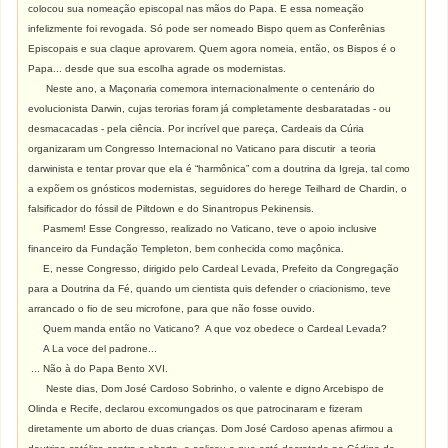
colocou sua nomeação episcopal nas mãos do Papa. E essa nomeação
infelizmente foi revogada. Só pode ser nomeado Bispo quem as Conferênias
Episcopais e sua claque aprovarem. Quem agora nomeia, então, os Bispos é o
Papa... desde que sua escolha agrade os modernistas.
N
este ano, a Maçonaria comemora internacionalmente o centenário do
evolucionista Darwin, cujas terorias foram já completamente desbaratadas - ou
desmacacadas - pela ciência. Por incrível que pareça, Cardeais da Cúria
organizaram um Congresso Internacional no Vaticano para discutir a teoria
darwinista e tentar provar que ela é “harmônica” com a doutrina da Igreja, tal como
a expõem os gnósticos modernistas, seguidores do herege Teilhard de Chardin, o
falsificador do fóssil de Piltdown e do Sinantropus Pekinensis.
Pasmem! Esse Congresso, realizado no Vaticano, teve o apoio inclusive
financeiro da Fundação Templeton, bem conhecida como maçônica.
E, nesse Congresso, dirigido pelo Cardeal Levada, Prefeito da Congregação
para a Doutrina da Fé, quando um cientista quis defender o criacionismo, teve
arrancado o fio de seu microfone, para que não fosse ouvido.
Quem manda então no Vaticano? A que voz obedece o Cardeal Levada?
A La voce del padrone...
... Não à do Papa Bento XVI.
Neste dias, Dom José Cardoso Sobrinho, o valente e digno Arcebispo de
Olinda e Recife, declarou excomungados os que patrocinaram e fizeram
diretamente um aborto de duas crianças. Dom José Cardoso apenas afirmou a