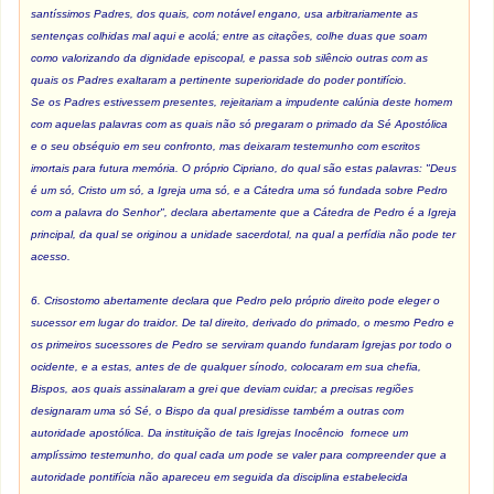
santíssimos Padres, dos quais, com notável engano, usa arbitrariamente as
sentenças colhidas mal aqui e acolá; entre as citações, colhe duas que soam
como valorizando da dignidade episcopal, e passa sob silêncio outras com as
quais os Padres exaltaram a pertinente superioridade do poder pontifício.
Se os Padres estivessem presentes, rejeitariam a impudente calúnia deste homem
com aquelas palavras com as quais não só pregaram o primado da Sé Apostólica
e o seu obséquio em seu confronto, mas deixaram testemunho com escritos
imortais para futura memória. O próprio Cipriano, do qual são estas palavras: "Deus
é um só, Cristo um só, a Igreja uma só, e a Cátedra uma só fundada sobre Pedro
com a palavra do Senhor", declara abertamente que a Cátedra de Pedro é a Igreja
principal, da qual se originou a unidade sacerdotal, na qual a perfídia não pode ter
acesso.
6. Crisostomo abertamente declara que Pedro pelo próprio direito pode eleger o
sucessor em lugar do traidor. De tal direito, derivado do primado, o mesmo Pedro e
os primeiros sucessores de Pedro se serviram quando fundaram Igrejas por todo o
ocidente, e a estas, antes de de qualquer sínodo, colocaram em sua chefia,
Bispos, aos quais assinalaram a grei que deviam cuidar; a precisas regiões
designaram uma só Sé, o Bispo da qual presidisse também a outras com
autoridade apostólica. Da instituição de tais Igrejas Inocêncio fornece um
amplíssimo testemunho, do qual cada um pode se valer para compreender que a
autoridade pontifícia não apareceu em seguida da disciplina estabelecida