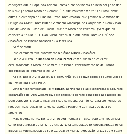
condições que o Papa não colocou, como o conhecimento do latim por parte dos
fiéis que pedem a Missa de Sempre. É o que insistem em dizer, no Brasil, entre
outros, o Arcebispo de Ribeirão Preto, Dom Joviano, que preside a Comissão de
Liturgia da CNBB; Dom Bruno Gamberini, Arcebispo de Campinas; e Dom Vilson
Dias de Oliveira, Bispo de Limeira, que até Missa afro celebrou. (Será que ele
conhece o Yoruba? ). E Dom Vilson alegou que age assim, porque o Núncio
Apostólico no Brasil o aconselhou a fazer isso...
Será verdade?...
Isso comprometeria gravemente o próprio Núncio Apostólico.
Bento XVI criou o
Instituto do Bom Pastor
com o direito de celebrar
exclusivamente a Missa de sempre. Os Bispos, especialmente os da França,
oposuseram-se duramente ao IBP.
Agora, Bento XVI levantou a excomunhão que pesava sobre os quatro Bispos
da Fraternidade São Pio X.
Uma furiosa tempestade foi
montada,
aproveitando as desastrosas e absurdas
declarações de Dom Williamson, para sabotar o perdão concedido aos Bispos de
Dom Lefebvre. E quanto mais um Bispo se mostra ecumênico para com os piores
hereges, mais radicalmente ele se oporá à FSSPX e ao Papa que dela se
aproximou.
Mais recentemente, Bento XVI “ousou” nomear um sacerdote anti modernista
como Bispo auxiliar de Linz, na Áustria. Nova tempestade foi desencadeada pelos
Bispos da Áustria liderados pelo Cardeal de Viena. A oposição foi tal, que o padre