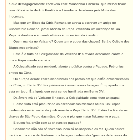
o que demagogicamente escrevera esse Monsenhor Fisichella, que melhor ficaria
como Presidente da Anti Pontifícia e Herodiana Academia pela Morte dos
Inocentes.
Mas que um Bispo da Cúria Romana se atreva a escrever um artigo no
Osservatore Romano, jornal oficioso do Papa, criticando um Arcebispo fiel ao
Papa, à doutrina e à moral católicas é um escândalo inaudito.
Quem manda no Vaticano? Quem tem o poder das chaves? Será o Colégio dos
Bispos modernistas?
E
sse é o fruto da Colegialidade do Vaticano II: a revolta descarada contra o
que o Papa manda e ensina.
A Colegialidade está em duelo aberto e público contra o Papado. Febronius
entrou na Cúria.
Ou o Papa demite esses modernistas dos postos em que estão entrincheirados
na Cúria, ou Bento XVI fica prisioneiro inerme desses hereges. É o papado que
está em jogo. É a Igreja que está sendo humilhada em Bento XVI.
Da árvore má do Vaticano II nasceu a Colegialidade como fruto antipapal.
E esse fruto está produzindo os escandalosos miasmas atuais. Os Bispos
modernistas estão matando juridicamente o Papa Bento XVI. Estão lhe tirando as
chaves de São Pedro das mãos. O que é pior que matar fisicamente o papa.
E quem fica então com as chaves do papado?
C
ertamente não são só fisichelas, nem só os kaspers e os res. Quem parece
decidir é... la voce del Padrone dos hereges modernistas “grandes defensores do