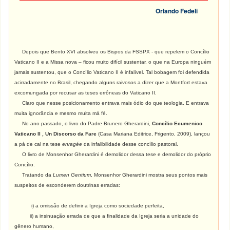
Orlando Fedeli
Depois que Bento XVI absolveu os Bispos da FSSPX - que repelem o Concílio
Vaticano II e a Missa nova – ficou muito difícil sustentar, o que na Europa ninguém
jamais sustentou, que o Concílio Vaticano II é infalível. Tal bobagem foi defendida
acirradamente no Brasil, chegando alguns raivosos a dizer que a Montfort estava
excomungada por recusar as teses errôneas do Vaticano II.
Claro que nesse posicionamento entrava mais ódio do que teologia. E entrava
muita ignorância e mesmo muita má fé.
No ano passado, o livro do Padre Brunero Gherardini,
Concílio Ecumenico
Vaticano II , Un Discorso da Fare
(Casa Mariana Editrice, Frigento, 2009), lançou
a pá de cal na tese
enragée
da infalibilidade desse concílio pastoral.
O livro de Monsenhor Gherardini é demolidor dessa tese e demolidor do próprio
Concílio.
Tratando da
Lumen Gentium
, Monsenhor Gherardini mostra seus pontos mais
suspeitos de esconderem doutrinas erradas:
i) a omissão de definir a Igreja como sociedade perfeita,
ii) a insinuação errada de que a finalidade da Igreja seria a unidade do
gênero humano,