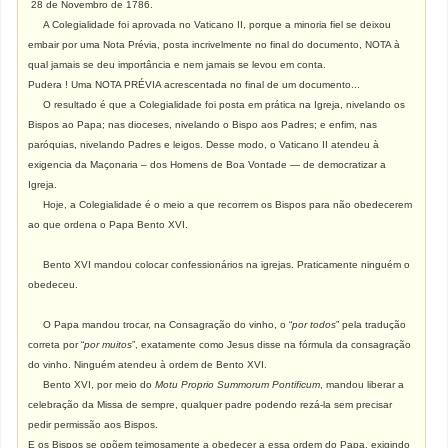
28 de Novembro de 1786.
A Colegialidade foi aprovada no Vaticano II, porque a minoria fiel se deixou
embair por uma Nota Prévia, posta incrivelmente no final do documento, NOTA à
qual jamais se deu importância e nem jamais se levou em conta.
Pudera ! Uma NOTA PRÉVIA acrescentada no final de um documento...
O resultado é que a Colegialidade foi posta em prática na Igreja, nivelando os
Bispos ao Papa; nas dioceses, nivelando o Bispo aos Padres; e enfim, nas
paróquias, nivelando Padres e leigos. Desse modo, o Vaticano II atendeu à
exigencia da Maçonaria – dos Homens de Boa Vontade — de democratizar a
Igreja.
Hoje, a Colegialidade é o meio a que recorrem os Bispos para não obedecerem
ao que ordena o Papa Bento XVI.
Bento XVI mandou colocar confessionários na igrejas. Praticamente ninguém o
obedeceu.
O Papa mandou trocar, na Consagração do vinho, o “
por todos
” pela tradução
correta por “
por muitos
”, exatamente como Jesus disse na fórmula da consagração
do vinho. Ninguém atendeu à ordem de Bento XVI.
Bento XVI, por meio do
Motu Proprio Summorum Pontificum
, mandou liberar a
celebração da Missa de sempre, qualquer padre podendo rezá-la sem precisar
pedir permissão aos Bispos.
E os Bispos se opõem teimosamente a obedecer a essa ordem do Papa, exigindo