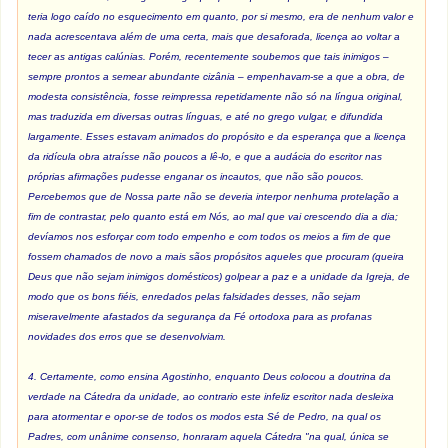
teria logo caído no esquecimento em quanto, por si mesmo, era de nenhum valor e
nada acrescentava além de uma certa, mais que desaforada, licença ao voltar a
tecer as antigas calúnias. Porém, recentemente soubemos que tais inimigos –
sempre prontos a semear abundante cizânia – empenhavam-se a que a obra, de
modesta consistência, fosse reimpressa repetidamente não só na língua original,
mas traduzida em diversas outras línguas, e até no grego vulgar, e difundida
largamente. Esses estavam animados do propósito e da esperança que a licença
da ridícula obra atraísse não poucos a lê-lo, e que a audácia do escritor nas
próprias afirmações pudesse enganar os incautos, que não são poucos.
Percebemos que de Nossa parte não se deveria interpor nenhuma protelação a
fim de contrastar, pelo quanto está em Nós, ao mal que vai crescendo dia a dia;
devíamos nos esforçar com todo empenho e com todos os meios a fim de que
fossem chamados de novo a mais sãos propósitos aqueles que procuram (queira
Deus que não sejam inimigos domésticos) golpear a paz e a unidade da Igreja, de
modo que os bons fiéis, enredados pelas falsidades desses, não sejam
miseravelmente afastados da segurança da Fé ortodoxa para as profanas
novidades dos erros que se desenvolviam.
4. Certamente, como ensina Agostinho, enquanto Deus colocou a doutrina da
verdade na Cátedra da unidade, ao contrario este infeliz escritor nada desleixa
para atormentar e opor-se de todos os modos esta Sé de Pedro, na qual os
Padres, com unânime consenso, honraram aquela Cátedra "na qual, única se