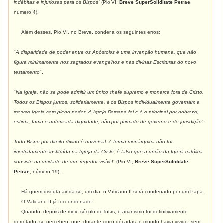
indébitas e injuriosas para os Bispos”
(Pio VI,
Breve SuperSoliditate Petrae
,
número 4).
Além desses, Pio VI, no Breve, condena os seguintes erros:
"
A disparidade de poder entre os Apóstolos é uma invenção humana, que não
figura minimamente nos sagrados evangelhos e nas divinas Escrituras do novo
testamento
".
"
Na Igreja, não se pode admitir um único chefe supremo e monarca fora de Cristo.
Todos os Bispos juntos, solidariamente, e os Bispos individualmente governam a
mesma Igreja com pleno poder. A Igreja Romana foi e é a principal por nobreza,
estima, fama e autorizada dignidade, não por primado de governo e de jurisdição
".
Todo Bispo por direito divino é universal. A forma monárquica não foi
imediatamente instituída na Igreja da Cristo; é falso que a união da Igreja católica
consiste na unidade de um regedor visível
" (Pio VI,
Breve SuperSoliditate
Petrae
, número 19).
Há quem discuta ainda se, um dia, o Vaticano II será condenado por um Papa.
O Vaticano II já foi condenado.
Quando, depois de meio século de lutas, o arianismo foi definitivamente
derrotado, se percebeu, que, durante cinco décadas, o mundo havia vivido, sem