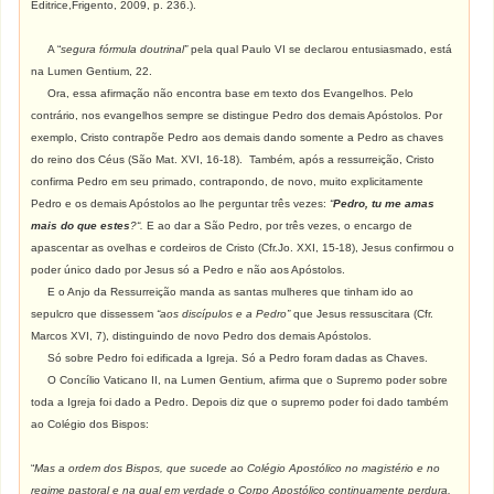
Editrice,Frigento, 2009, p. 236.).
A “
segura fórmula doutrinal”
pela qual Paulo VI se declarou entusiasmado, está
na Lumen Gentium, 22.
Ora, essa afirmação não encontra base em texto dos Evangelhos. Pelo
contrário, nos evangelhos sempre se distingue Pedro dos demais Apóstolos.
Por
exemplo, Cristo contrapõe Pedro aos demais dando somente a Pedro as chaves
do reino dos Céus (São Mat. XVI, 16-18).
Também, após a ressurreição, Cristo
confirma Pedro em seu primado, contrapondo, de novo, muito explicitamente
Pedro e os demais Apóstolos ao lhe perguntar três vezes:
“
Pedro, tu me amas
mais do que estes
?“.
E ao dar a São Pedro, por três vezes, o encargo de
apascentar as ovelhas e cordeiros de Cristo (Cfr.Jo. XXI, 15-18), Jesus confirmou o
poder único dado por Jesus só a Pedro e não aos Apóstolos.
E o Anjo da Ressurreição manda as santas mulheres que tinham ido ao
sepulcro que dissessem
“aos discípulos e a Pedro”
que Jesus ressuscitara (Cfr.
Marcos XVI, 7), distinguindo de novo Pedro dos demais Apóstolos.
Só sobre Pedro foi edificada a Igreja. Só a Pedro foram dadas as Chaves.
O Concílio Vaticano II, na Lumen Gentium, afirma que o Supremo poder sobre
toda a Igreja foi dado a Pedro. Depois diz que o supremo poder foi dado também
ao Colégio dos Bispos:
“
Mas a ordem dos Bispos, que sucede ao Colégio Apostólico no magistério e no
regime pastoral e na qual em verdade o Corpo Apostólico continuamente perdura,