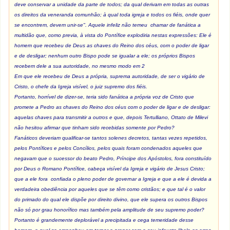
deve conservar a unidade da parte de todos; da qual derivam em todas as outras
os direitos da veneranda comunhão; à qual toda igreja e todos os fiéis, onde quer
se encontrem, devem unir-se". Aquele infeliz não temeu chamar de fanática a
multidão que, como previa, à vista do Pontífice explodiria nestas expressões: Ele é
homem que recebeu de Deus as chaves do Reino dos céus, com o poder de ligar
e de desligar; nenhum outro Bispo pode se igualar a ele; os próprios Bispos
recebem dele a sua autoridade, no mesmo modo em 2
Em que ele recebeu de Deus a própria, suprema autoridade, de ser o vigário de
Cristo, o chefe da Igreja visível, o juiz supremo dos fiéis.
Portanto, horrível de dizer-se, teria sido fanática a própria voz de Cristo que
promete a Pedro as chaves do Reino dos céus com o poder de ligar e de desligar:
aquelas chaves para transmitir a outros e que, depois Tertulliano, Ottato de Milevi
não hesitou afirmar que tinham sido recebidas somente por Pedro?
Fanáticos deveriam qualificar-se tantos solenes decretos, tantas vezes repetidos,
pelos Pontífices e pelos Concílios, pelos quais foram condenados aqueles que
negavam que o sucessor do beato Pedro, Príncipe dos Apóstolos, fora constituído
por Deus o Romano Pontífice, cabeça visível da Igreja e vigário de Jesus Cristo;
que a ele fora confiada o pleno poder de governar a Igreja e que a ele é devida a
verdadeira obediência por aqueles que se têm como cristãos; e que tal é o valor
do primado do qual ele dispõe por direito divino, que ele supera os outros Bispos
não só por grau honorífico mas também pela amplitude de seu supremo poder?
Portanto é grandemente deplorável a precipitada e cega temeridade desse