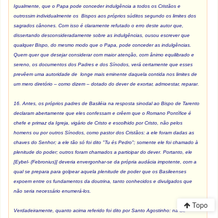
Igualmente, que o Papa pode conceder indulgência a todos os Cristãos e
outrossim individualmente os Bispos aos próprios súditos segundo os limites dos
sagrados cânones. Com isso é claramente refutado o erro deste autor que,
dissertando desconsideradamente sobre as indulgências, ousou escrever que
qualquer Bispo, do mesmo modo que o Papa, pode conceder as indulgências.
Quem quer que desejar considerar com maior atenção, com ânimo equilibrado e
sereno, os documentos dos Padres e dos Sínodos, verá certamente que esses
prevêem uma autoridade de longe mais eminente daquela contida nos limites de
um mero diretório – como dizem – dotado do dever de exortar, admoestar, reparar.
16. Antes, os próprios padres de Basiléia na resposta sinodal ao Bispo de Tarento
declaram abertamente que eles confessam e crêem que o Romano Pontífice é
chefe e primaz da Igreja, vigário de Cristo e escolhido por Cristo, não pelos
homens ou por outros Sínodos, como pastor dos Cristãos: a ele foram dadas as
chaves do Senhor; a ele tão só foi dito "Tu és Pedro"; somente ele foi chamado à
plenitude do poder; outros foram chamados a participar do dever. Portanto, ele
[Eybel- (Febronius)] deveria envergonhar-se da própria audácia impotente, com a
qual se prepara para golpear aquela plenitude de poder que os Basileenses
expoem entre os fundamentos da doutrina, tanto conhecidos e divulgados que
não seria necessário enumerá-los.
Topo
Verdadeiramente, quanto acima referido foi dito por Santo Agostinho: na Sé