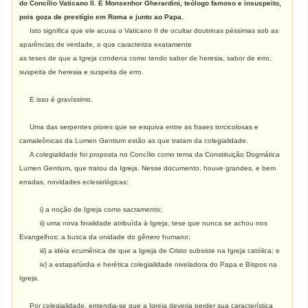
do Concílio Vaticano II. É Monsenhor Gherardini, teólogo famoso e insuspeito,
pois goza de prestígio em Roma e junto ao Papa.
Isto significa que ele acusa o Vaticano II de ocultar doutrinas péssimas sob as
aparências de verdade, o que caracteriza exatamente
as teses de que a Igreja condena como tendo sabor de heresia, sabor de erro,
suspeita de heresia e suspeita de erro.
E isso é gravíssimo.
Uma das serpentes piores que se esquiva entre as frases torcicolosas e
camaleônicas da Lumen Gentium estão as que tratam da colegialidade.
A colegialidade foi proposta no Concílio como tema da Constituição Dogmática
Lumen Gentium, que tratou da Igreja. Nesse documento, houve grandes, e bem
erradas, novidades eclesiológicas:
i) a noção de Igreja como sacramento;
ii) uma nova finalidade atribuída à Igreja, tese que nunca se achou nos
Evangelhos: a busca da unidade do gênero humano;
iii) a idéia ecumênica de que a Igreja de Cristo subsiste na Igreja católica; e
iv) a estapafúrdia e herética colegialidade niveladora do Papa e Bispos na
Igreja.
Por colegialidade, entendia-se que a Igreja deveria perder sua característica