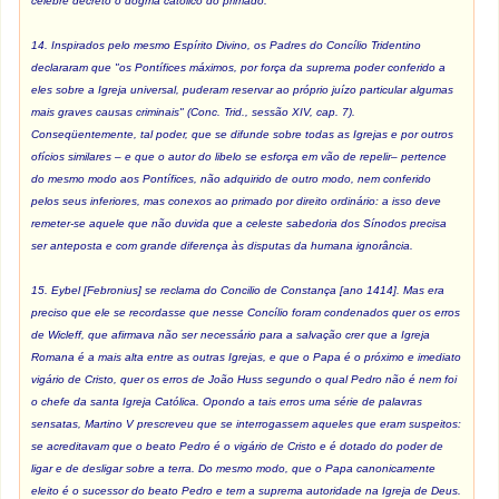
célebre decreto o dogma católico do primado.
14. Inspirados pelo mesmo Espírito Divino, os Padres do Concílio Tridentino
declararam que "os Pontífices máximos, por força da suprema poder conferido a
eles sobre a Igreja universal, puderam reservar ao próprio juízo particular algumas
mais graves causas criminais" (Conc. Trid., sessão XIV, cap. 7).
Conseqüentemente, tal poder, que se difunde sobre todas as Igrejas e por outros
ofícios similares – e que o autor do libelo se esforça em vão de repelir– pertence
do mesmo modo aos Pontífices, não adquirido de outro modo, nem conferido
pelos seus inferiores, mas conexos ao primado por direito ordinário: a isso deve
remeter-se aquele que não duvida que a celeste sabedoria dos Sínodos precisa
ser anteposta e com grande diferença às disputas da humana ignorância.
15. Eybel [Febronius] se reclama do Concilio de Constança [ano 1414]. Mas era
preciso que ele se recordasse que nesse Concílio foram condenados quer os erros
de Wicleff, que afirmava não ser necessário para a salvação crer que a Igreja
Romana é a mais alta entre as outras Igrejas, e que o Papa é o próximo e imediato
vigário de Cristo, quer os erros de João Huss segundo o qual Pedro não é nem foi
o chefe da santa Igreja Católica. Opondo a tais erros uma série de palavras
sensatas, Martino V prescreveu que se interrogassem aqueles que eram suspeitos:
se acreditavam que o beato Pedro é o vigário de Cristo e é dotado do poder de
ligar e de desligar sobre a terra. Do mesmo modo, que o Papa canonicamente
eleito é o sucessor do beato Pedro e tem a suprema autoridade na Igreja de Deus.