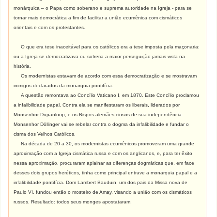
monárquica – o Papa como soberano e suprema autoridade na Igreja - para se
tornar mais democrática a fim de facilitar a união ecumênica com cismáticos
orientais e com os protestantes.
O que era tese inaceitável para os católicos era a tese imposta pela maçonaria:
ou a Igreja se democratizava ou sofreria a maior perseguição jamais vista na
história.
Os modernistas estavam de acordo com essa democratização e se mostravam
inimigos declarados da monarquia pontifícia.
A questão remontava ao Concílio Vaticano I, em 1870. Este Concílio proclamou
a infalibilidade papal. Contra ela se manifestaram os liberais, liderados por
Monsenhor Dupanloup, e os Bispos alemães ciosos de sua independência.
Monsenhor Döllinger vai se rebelar contra o dogma da infalibilidade e fundar o
cisma dos Velhos Católicos.
Na década de 20 a 30, os modernistas ecumênicos promoveram uma grande
aproximação com a Igreja cismática russa e com os anglicanos, e, para ter êxito
nessa aproximação, procuraram aplainar as diferenças dogmáticas que, em face
desses dois grupos heréticos, tinha como principal entrave a monarquia papal e a
infalibilidade pontifícia. Dom Lambert Bauduin, um dos pais da Missa nova de
Paulo VI, fundou então o mosteiro de Amay, visando a união com os cismáticos
russos. Resultado: todos seus monges apostataram.