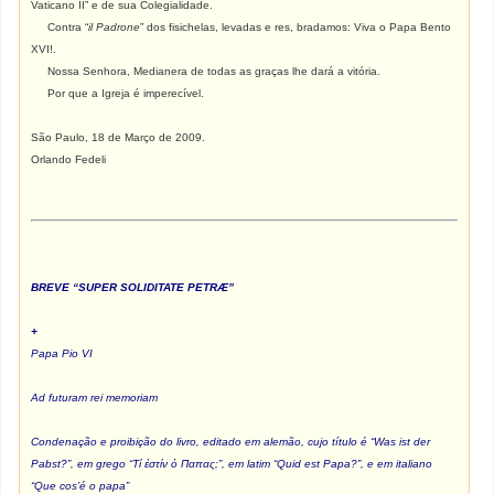
Vaticano II” e de sua Colegialidade.
Contra “
il Padrone
” dos fisichelas, levadas e res, bradamos: Viva o Papa Bento
XVI!.
Nossa Senhora, Medianera de todas as graças lhe dará a vitória.
P
or que a Igreja é imperecível.
São Paulo, 18 de Março de 2009.
Orlando Fedeli
BREVE “SUPER SOLIDITATE PETRÆ
”
+
Papa Pio VI
Ad futuram rei memoriam
Condenação e proibição do livro, editado em alemão, cujo título é “Was ist der
Pabst?”, em grego “Τί ἐστίν ὀ Παπας;”, em latim “Quid est Papa?”, e em italiano
“Que cos’é o papa”