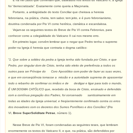
E há mil casos que confirmam que, baseados nos textos do Vaticano II, a Igreja
foi “democratizada”. Exatamente como queria a Maçonaria.
Portanto, a ambigüidade do texto Conciliar que cheirava a heresia
febroniana, na prática, cheira, tem sabor, tem jeito, e é puro febronianismo,
doutrina condenada por Pio VI como herética, cismática e escandalosa.
Vejam-se os seguintes textos do Breve de Pio VI contra Febronius, para
conhecer como a colegialidade do Vaticano II cai nos mesmo erro.
Em primeiro lugar, convém lembrar que o negar que Pedro tenha o supremo
poder na Igreja é heresia que contraria o dogma católico:
“
1. Que sobre a solidez da pedra a Igreja tenha sido fundada por Cristo, e que
Pedro, por singular dom de Cristo, tenha sido eleito de preferência a todos os
outros para ser Príncipe do Coro Apostólico com poder de fazer as suas vezes,
e que em conseqüência tomasse a missão e a autoridade suprema de apascentar
todo o rebanho de confirmar os irmãos e de desligar e ligar para todo o mundo,
É UM DOGMA CATÓLICO que, recebido da boca de Cristo, ensinado e defendido
com a contínua pregação dos Padres, foi conservado santissimamente em
todas as idades da Igreja universal, e freqüentemente confirmado contra os erros
dos inovadores com os decretos dos Sumos Pontífices e dos Concílios”
(Pio
VI,
Breve SuperSoliditate Petrae
, número 1).
Nesse Breve de Pio VI, foram condenadas as seguintes teses, que lembram
enormemente os textos do Vaticano II, e que, na prática, são defendidos por