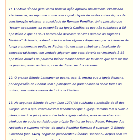
11. O oitavo sínodo geral como primeira ação aprovou um memorial examinado
atentamente, ou seja uma norma com a qual, depois de muitas coisas dignas de
consideração relativas à autoridade do Romano Pontífice, vinha prescrito que
"fossem separados da comunhão da Igreja Católica os que não submissos à Sé
apostólica e que os seus nomes não deveriam ser lidos durante os sagrados
Mistérios". Ademais, restando decidir sobre algumas dispensas que o interesse da
Igreja grandemente pedia, os Padres não ousaram atribuir-se a faculdade de
conceder tal licença: em verdade julgavam que essa deveria ser implorada à Sé
apostólica através do patriarca Inácio; reconheceram de tal modo que nem mesmo
os próprios patriarcas têm o poder de dispensar dos cânones.
12. O grande Sínodo Lateranense quarto, cap. 5, ensina que a Igreja Romana,
por disposição do Senhor, tem o principado do poder ordinário sobre todas as
outras, como mãe e mestra de todos os Cristãos.
13. No segundo Sínodo de Lyon [ano 1274] foi publicada a profissão de fé dos
Gregos, com a qual esses atestam reconhecer que a Igreja Romana tem o sumo e
pleno primado e principado sobre tuda a Igreja católica; essa os recebeu com
plenitude de poder conferido pelo próprio Senhor ao beato Pedro, Príncipe dos
Apóstolos e supremo vértice, do qual o Pontífice Romano é sucessor. O Sínodo
Florentino [ano 1489], seguindo precedentes Sínodos, sancionou depois com um