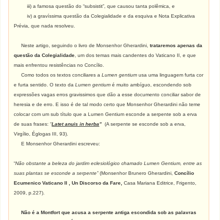
iii) a famosa questão do “subsistit”, que causou tanta polêmica, e
iv) a gravíssima questão da Colegialidade e da esquiva e Nota Explicativa
Prévia, que nada resolveu.
Neste artigo, seguindo o livro de Monsenhor Gherardini,
trataremos apenas da
questão da Colegialidade
, um dos temas mais candentes do Vaticano II, e que
mais enfrentou resistências no Concílio.
Como todos os textos conciliares a
Lumen gentium
usa uma linguagem furta cor
e furta sentido. O texto da
Lumen gentium
é muito ambíguo, escondendo sob
expressões vagas erros gravissimos que dão a esse documento conciliar sabor de
heresia e de erro. E isso é de tal modo certo que Monsenhor Gherardini não teme
colocar com um sub título que a Lumen Gentium esconde a serpente sob a erva
de suas frases: “
Latet anuis in herba
”
(A serpente se esconde sob a erva,
Virgílio, Églogas III, 93).
E Monsenhor Gherardini escreveu:
“
Não obstante a beleza do jardim
eclesiológico chamado Lumen Gentium, entre as
suas plantas se esconde a serpente”
(Monsenhor Brunero Gherardini,
Concílio
Ecumenico Vaticano II , Un Discorso da Fare,
Casa Mariana Editrice, Frigento,
2009, p.227).
Não é a Montfort que acusa a serpente antiga escondida sob as palavras