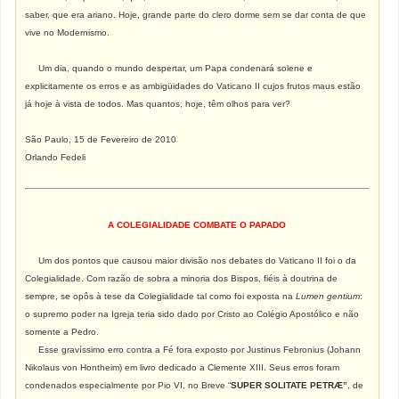
saber, que era ariano. Hoje, grande parte do clero dorme sem se dar conta de que
vive no Modernismo.
Um dia, quando o mundo despertar, um Papa condenará solene e
explicitamente os erros e as ambigüidades do Vaticano II cujos frutos maus estão
já hoje à vista de todos. Mas quantos, hoje, têm olhos para ver?
São Paulo, 15 de Fevereiro de 2010
Orlando Fedeli
A COLEGIALIDADE COMBATE O PAPADO
Um dos pontos que causou maior divisão nos debates do Vaticano II foi o da
Colegialidade. Com razão de sobra a minoria dos Bispos, fiéis à doutrina de
sempre, se opôs à tese da Colegialidade tal como foi exposta na
Lumen gentium
:
o supremo poder na Igreja teria sido dado por Cristo ao Colégio Apostólico e não
somente a Pedro.
Esse gravíssimo erro contra a Fé fora exposto por Justinus Febronius (Johann
Nikolaus von Hontheim) em livro dedicado a Clemente XIII. Seus erros foram
condenados especialmente por Pio VI, no Breve “
SUPER SOLITATE PETRÆ”
, de