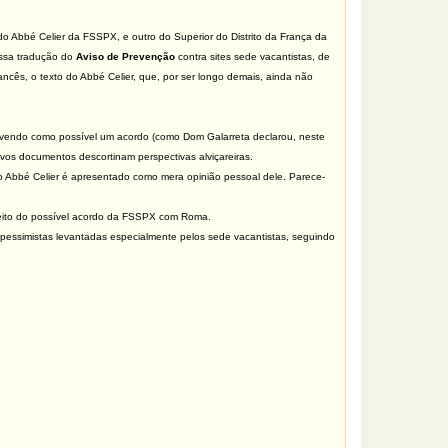
do Abbé Celier da FSSPX, e outro do Superior do Distrito da França da
ssa tradução do
Aviso de Prevenção
contra sites sede vacantistas, de
ncês, o texto do Abbé Celier, que, por ser longo demais, ainda não
ra vendo como possível um acordo (como Dom Galarreta declarou, neste
vos documentos descortinam perspectivas alviçareiras.
 Abbé Celier é apresentado como mera opinião pessoal dele. Parece-
peito do possível acordo da FSSPX com Roma.
pessimistas levantadas especialmente pelos sede vacantistas, seguindo