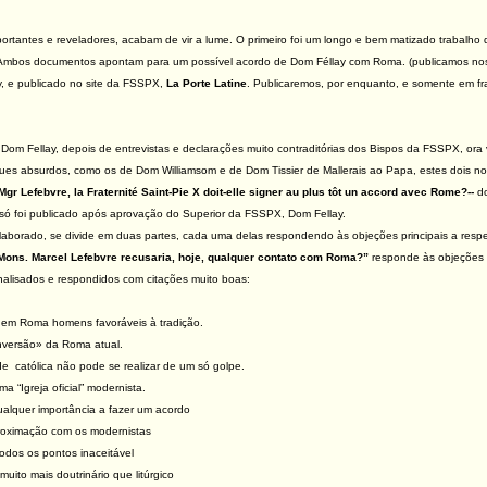
ortantes e reveladores, acabam de vir a lume. O primeiro foi um longo e bem matizado trabalho 
Ambos documentos apontam para um possível acordo de Dom Féllay com Roma. (publicamos no
, e publicado no site da FSSPX,
La Porte Latine
. Publicaremos, por enquanto, e somente em fra
 Dom Fellay, depois de entrevistas e declarações muito contraditórias dos Bispos da FSSPX, o
ques absurdos, como os de Dom Williamsom e de Dom Tissier de Mallerais ao Papa, estes dois no
 Mgr Lefebvre, la Fraternité Saint-Pie X doit-elle signer au plus tôt un accord avec Rome?--
do
 só foi publicado após aprovação do Superior da FSSPX, Dom Fellay.
laborado, se divide em duas partes, cada uma delas respondendo às objeções principais a res
ons. Marcel Lefebvre recusaria, hoje, qualquer contato com Roma?”
responde às objeções 
nalisados e respondidos com citações muito boas:
a em Roma homens favoráveis à tradição.
onversão» da Roma atual.
e católica não pode se realizar de um só golpe.
ma “Igreja oficial” modernista.
ualquer importância a fazer um acordo
proximação com os modernistas
 todos os pontos inaceitável
muito mais doutrinário que litúrgico