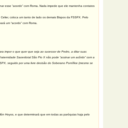
nar esse “
acordo
” com Roma
.
Nada impede que ele mantenha contatos
Celier, coloca um tanto de lado os demais Bispos da FSSPX. Pelo
inará um “acordo” com Roma.
para impor o que quer que seja ao sucessor de Pedro, a ditar suas
Fraternidade Sacerdotal São Pio X não pode “assinar um acôrdo” com a
SPX, seguido por uma livre decisão do Soberano Pontífice (mesmo se
illón Hoyos, e que determinará que em todas as paróquias haja pelo