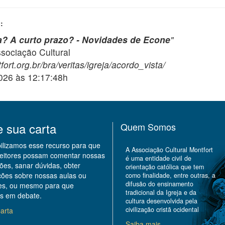
:
a? A curto prazo? - Novidades de Econe
"
ciação Cultural
ort.org.br/bra/veritas/igreja/acordo_vista/
2026 às 12:17:48h
e sua carta
Quem Somos
bilizamos esse recurso para que
A Associação Cultural Montfort
leitores possam comentar nossas
é uma entidade civil de
ões, sanar dúvidas, obter
orientação católica que tem
ções sobre nossas aulas ou
como finalidade, entre outras, a
difusão do ensinamento
des, ou mesmo para que
tradicional da Igreja e da
s em debate.
cultura desenvolvida pela
civilização cristã ocidental
arta
Saiba mais