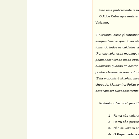
Isso está praticamente reso
O Abbé Celier apresenta en
Vaticano:
“Entretanto, como já sublinh
arrependimento quanto ao ulti
tomando todos os cuidados le
“Por exemplo, essa mudança de
permanecer fiel de modo exclus
autorizada quando do acordo de
pontos claramente novos do Va
“Esta proposta é simples, clar
chegado. Monsenhor Fellay, co
deveriam ser cuidadosamente 
Portanto, o “acôrdo” para Ro
1-
Roma não faria um
2-
Roma não precisa
3-
Não se voltaria a
4-
O Papa mudaria a