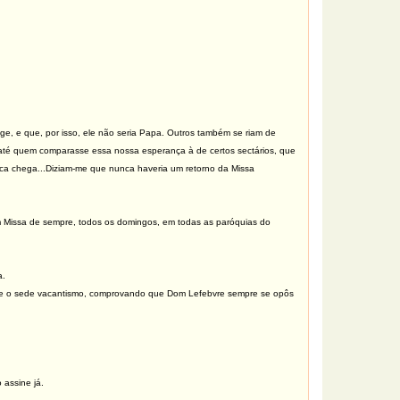
, e que, por isso, ele não seria Papa. Outros também se riam de
e até quem comparasse essa nossa esperança à de certos sectários, que
ca chega...Diziam-me que nunca haveria um retorno da Missa
m Missa de sempre, todos os domingos, em todas as paróquias do
a.
ente o sede vacantismo, comprovando que Dom Lefebvre sempre se opôs
assine já.