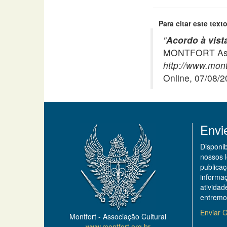
Para citar este texto
"
Acordo à vist
MONTFORT Asso
http://www.montf
Online, 07/08/
Envi
Disponi
nossos 
publicaç
informa
ativida
entremo
Enviar C
Montfort - Associação Cultural
www.montfort.org.br