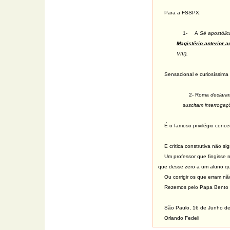
Para a FSSPX:
1-
A
Sé apostólic
Magistério anterior a
VIII).
Sensacional e curiosíssima c
2- Roma
declarar
suscitam interrogaçõ
É o famoso privilégio conc
E crítica construtiva não si
Um professor que fingisse 
que desse zero a um aluno que
Ou corrigir os que erram não
Rezemos pelo Papa Bento X
São Paulo, 16 de Junho d
Orlando Fedeli