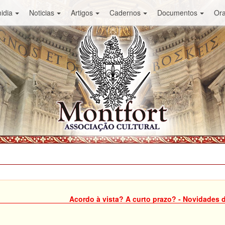
idia
Noticias
Artigos
Cadernos
Documentos
Or
Acordo à vista? A curto prazo? - Novidades 