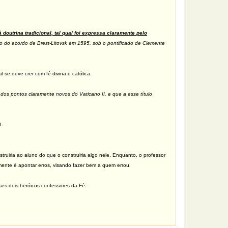
doutrina tradicional, tal qual foi expressa claramente pelo
o do acordo de Brest-Litovsk em 1595, sob o pontificado de Clemente
l se deve crer com fé divina e católica.
dos pontos claramente novos do Vaticano II, e que a esse título
I.
ruiria ao aluno do que o construiria algo nele. Enquanto, o professor
vamente é apontar erros, visando fazer bem a quem errou.
es dois heróicos confessores da Fé.