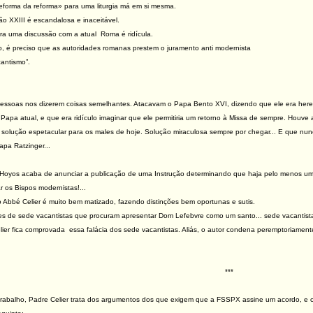
reforma da reforma» para uma liturgia má em si mesma.
oão XXIII é escandalosa e inaceitável.
ara uma discussão com a atual Roma é ridícula.
o, é preciso que as autoridades romanas prestem o juramento anti modernista
antismo”.
ssoas nos dizerem coisas semelhantes. Atacavam o Papa Bento XVI, dizendo que ele era herege
Papa atual, e que era ridículo imaginar que ele permitiria um retorno à Missa de sempre. Houv
olução espetacular para os males de hoje. Solução miraculosa sempre por chegar... E que nun
pa Ratzinger...
ón Hoyos acaba de anunciar a publicação de uma Instrução determinando que haja pelo menos u
 os Bispos modernistas!...
 Abbé Celier é muito bem matizado, fazendo distinções bem oportunas e sutis.
es de sede vacantistas que procuram apresentar Dom Lefebvre como um santo... sede vacantist
lier fica comprovada essa falácia dos sede vacantistas. Aliás, o autor condena peremptoriam
***
abalho, Padre Celier trata dos argumentos dos que exigem que a FSSPX assine um acordo, e o 