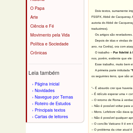
O Papa
Dois textos, sumamente imp
Arte
FSSPX, Abbé de Cacqueray. 
autoria do Abbé de Cacqueray
Ciência e Fé
traduzimos).
Movimento pela Vida
Os artigos são reveladores.
Depois de idas e vindas de
Política e Sociedade
ano, na Coréia), ora com ata
Crônicas
O trabalho --
Par fidelité à
nos, porém, evidente que ele
Esse trabalho, muito bem e
Leia também
A primeira parte intitulada
“M
os seguintes itens, que são a
Página inicial
“-- É absurdo crer que haveri
Novidades
-- É ridículo esperar uma « c
Navegue por Temas
-- O retorno de Roma à verdad
Roteiro de Estudos
-- Não é possível voltar para u
Principais textos
-- Mons. Lefebvre não dava q
Cartas de leitores
-- Não é possível qualquer a
-- O concílio Vaticano II é em
-- O problema da crise atual é 