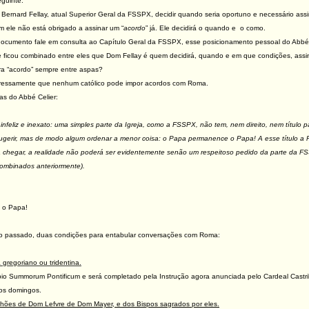
eguinte:
rnard Fellay, atual Superior Geral da FSSPX, decidir quando seria oportuno e necessário assi
ele não está obrigado a assinar um “
acordo
” já. Ele decidirá o quando e o como.
ocumento fale em consulta ao Capítulo Geral da FSSPX, esse posicionamento pessoal do Abbé 
 ficou combinado entre eles que Dom Fellay é quem decidirá, quando e em que condições, ass
ra “acordo” sempre entre aspas?
pressamente que nenhum católico pode impor acordos com Roma.
as do Abbé Celier:
infeliz e inexato: uma simples parte da Igreja, como a FSSPX, não tem, nem direito, nem título 
sugerir, mas de modo algum ordenar a menor coisa: o Papa permanence o Papa! A esse título a 
 chegar, a realidade não poderá ser evidentemente senão um respeitoso pedido da parte da FS
combinados anteriormente).
 o Papa!
o passado, duas condições para entabular conversações com Roma:
a gregoriano ou tridentina.
ropio Summorum Pontificum e será completado pela Instrução agora anunciada pelo Cardeal Castr
os domingos.
ões de Dom Lefvre de Dom Mayer, e dos Bispos sagrados por eles.