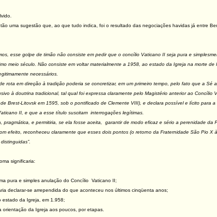
lvido.
tão uma sugestão que, ao que tudo indica, foi o resultado das negociações havidas já entre B
amos, esse golpe de timão não consiste em pedir que o concílio Vaticano II seja pura e simple
mo meio século. Não consiste em voltar materialmente a 1958, ao estado da Igreja na morte de 
gitimamente necessários.
 rota em direção à tradição poderia se concretizar, em um primeiro tempo, pelo fato que a Sé a
ivo à doutrina tradicional, tal qual foi expressa claramente pelo Magistério anterior ao Concílio
 Brest-Litovsk em 1595, sob o pontificado de Clemente VIII), e declara possível e lícito para a F
ticano II, e que a esse título suscitam interrogações legítimas.
a, pragmática, e permitiria, se ela fosse aceita, garantir de modo eficaz e sério a perenidade da
m efeito, reconheceu claramente que esses dois pontos (o retorno da Fraternidade São Pio X à p
distinguidas”.
ma significaria:
a pura e simples anulação do Concílio Vaticano II;
ria declarar-se arrependida do que aconteceu nos últimos cinqüenta anos;
o estado da Igreja, em 1.958;
 orientação da Igreja aos poucos, por etapas.