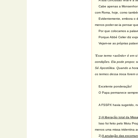
A sua conclusão final é a s
Cabe apenas a Monsenhor Be
com Roma, hoje, como também 
Evidentemente, embora o d
menos poder-se-ia pensar que
Por que colocamos a palav
Porque Abbé Celier diz ex
Vejam-se as próprias palavr
“Esse termo «acôrdo» é em si 
condições. Ela pode propor, 
Sé Apostólica. Quando a hora
os termos dessa troca forem 
Excelente ponderação!
O Papa permanece sempre
A FSSPX havia sugerido, n
1) A liberação total da Miss
Isso foi feito pelo Motu P
menos uma missa tridentina a
2)
A anulação das excomunh