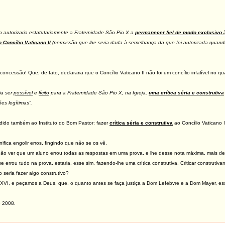
a autorizaria estatutariamente a Fraternidade São Pio X a
permanecer fiel de modo exclusivo à 
o Concílio Vaticano II
(permissão que lhe seria dada à semelhança da que foi autorizada quand
oncessão! Que, de fato, declararia que o Concílio Vaticano II não foi um concílio infalível no qua
ia ser
possível
e
lícito
para a Fraternidade São Pio X, na Igreja,
uma crítica séria e construtiva
es legítimas”.
edido também ao Instituto do Bom Pastor: fazer
crítica séria e construtiva
ao Concílio Vaticano I
gnifica engolir erros, fingindo que não se os vê.
não ver que um aluno errou todas as respostas em uma prova, e lhe desse nota máxima, mais dest
 errou tudo na prova, estaria, esse sim, fazendo-lhe uma crítica construtiva. Criticar construti
 seria fazer algo construtivo?
VI, e peçamos a Deus, que, o quanto antes se faça justiça a Dom Lefebvre e a Dom Mayer, ess
e 2008.