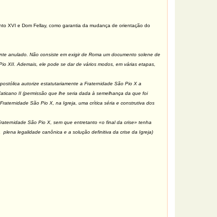
ento XVI e Dom Fellay, como garantia da mudança de orientação do
smente anulado. Não consiste em exigir de Roma um documento solene de
Pio XII. Ademais, ele pode se dar de vários modos, em várias etapas,
postólica autorize estatutariamente a Fraternidade São Pio X a
 Vaticano II (permissão que lhe seria dada à semelhança da que foi
raternidade São Pio X, na Igreja, uma crítica séria e construtiva dos
 Fraternidade São Pio X, sem que entretanto «o final da crise» tenha
lena legalidade canônica e a solução definitiva da crise da Igreja)