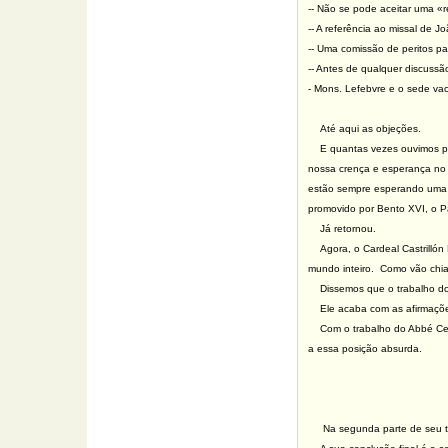
-- Não se pode aceitar uma «
-- A referência ao missal de J
-- Uma comissão de peritos p
-- Antes de qualquer discussã
- Mons. Lefebvre e o sede vac
Até aqui as objeções.
E quantas vezes ouvimos pe
nossa crença e esperança no 
estão sempre esperando uma s
promovido por Bento XVI, o Pa
Já retornou.
Agora, o Cardeal Castrill
mundo inteiro. Como vão chiar
Dissemos que o trabalho do
Ele acaba com as afirmaçõ
Com o trabalho do Abbé Ce
a essa posição absurda.
Na segunda parte de seu tr