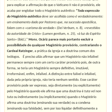
para explicar a afirmação de que o Vaticano II não é provisório, ele
acaba por englobar todo o Magistério autêntico:
“
Toda expressão
do Magistério autêntico
deve ser acolhida como é verdadeiramente:
um ensinamento dado por Pastores que, na sucessão apostólica,
falam com o «carisma da verdade» (Dei Verbum, n. 8), «revestidos
da autoridade de Cristo» (Lumen gentium, n. 25), «à luz do Espírito
Santo»
(ibid.).”
Mons. Ocáriz parece mais portanto excluir a
possibilidade de qualquer Magistério provisório, contrariando o
Cardeal Ratzinger
, a prática da Igreja e a doutrina comum dos
teólogos.
É preciso aliás afirmar que um Magistério não infalível
permanece sempre com um certo caráter provisório pois, de outra
forma, se teria um Magistério sempre definitivo, imutável,
irreformável, enfim, infalível. A distinção entre falível e infalível,
dada pela própria Igreja, não teria nenhum sentido. Esse caráter
provisório pode ser expresso, seja diretamente (ou explicitamente)
pelo Magistério quando ele afirma que uma doutrina é
tuta vel non
tuta
ou indiretamente (ou implicitamente) quando o Magistério
afirma uma doutrina (ensinando sua verdade) ou a condena
(ensinando sua falsidade), sem por isso liquidar definitivamente a