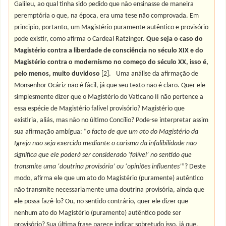
Galileu, ao qual tinha sido pedido que não ensinasse de maneira
peremptória o que, na época, era uma tese não comprovada. Em
principio, portanto, um Magistério puramente autêntico e provisório
pode existir, como afirma o Cardeal Ratzinger.
Que seja o caso do
Magistério contra a liberdade de consciência no século XIX e do
Magistério contra o modernismo no começo do século XX, isso é,
pelo menos, muito duvidoso
[2].
Uma análise da afirmação de
Monsenhor Ocáriz não é fácil, já que seu texto não é claro. Quer ele
simplesmente dizer que o Magistério do Vaticano II não pertence a
essa espécie de Magistério falível provisório? Magistério que
existiria, aliás, mas não no último Concílio? Pode-se interpretar assim
sua afirmação ambígua: “
o facto de que um ato do Magistério da
Igreja não seja exercido mediante o carisma da infalibilidade não
significa que ele poderá ser considerado ‘falível’ no sentido que
transmite uma ‘doutrina provisória’ ou ‘opiniões influentes’
”? Deste
modo, afirma ele que um ato do Magistério (puramente) autêntico
não transmite necessariamente uma doutrina provisória, ainda que
ele possa fazê-lo? Ou, no sentido contrário, quer ele dizer que
nenhum ato do Magistério (puramente) autêntico pode ser
provisório? Sua última frase parece indicar sobretudo isso, já que,