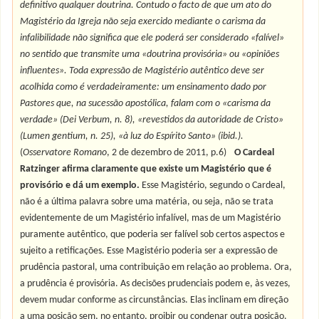
definitivo qualquer doutrina. Contudo o facto de que um ato do
Magistério da Igreja não seja exercido mediante o carisma da
infalibilidade não significa que ele poderá ser considerado «falível»
no sentido que transmite uma «doutrina provisória» ou «opiniões
influentes». Toda expressão de Magistério autêntico deve ser
acolhida como é verdadeiramente: um ensinamento dado por
Pastores que, na sucessão apostólica, falam com o «carisma da
verdade» (Dei Verbum, n. 8), «revestidos da autoridade de Cristo»
(Lumen gentium, n. 25), «à luz do Espírito Santo» (ibid.).
(
Osservatore Romano
, 2 de dezembro de 2011, p.6)
O Cardeal
Ratzinger afirma claramente que existe um Magistério que é
provisório e dá um exemplo.
Esse Magistério, segundo o Cardeal,
não é a última palavra sobre uma matéria, ou seja, não se trata
evidentemente de um Magistério infalível, mas de um Magistério
puramente autêntico, que poderia ser falível sob certos aspectos e
sujeito a retificações. Esse Magistério poderia ser a expressão de
prudência pastoral, uma contribuição em relação ao problema. Ora,
a prudência é provisória. As decisões prudenciais podem e, às vezes,
devem mudar conforme as circunstâncias. Elas inclinam em direção
a uma posição sem, no entanto, proibir ou condenar outra posição.