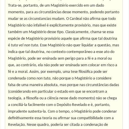
Trata-se, portanto, de um Magistério exercido em um dado
momento, para as circunstâncias desse momento, podendo portanto
mudar se as circunstancias mudam. O Cardeal não afirma que todo
Magistério não infalível é explicitamente provisório, mas que existe
também um Magistério desse tipo. Classicamente, chama-se essa
espécie de Magistério provisório aquele que afirma que tal doutrina
é
tuta vel non tuta
. Esse Magistério não quer liquidar a questão, mas
indica que tal doutrina, no contexto contemporâneo a esse ato do
Magistério, pode ser ensinada sem perigo para a fé e a moral ou
que, ao contrário, ela não pode ser ensinada sem colocar em risco a
fé e a moral. Assim, por exemplo, uma tese filosófica pode ser
condenada como
non tuta
, não porque o Magistério a considere
falsa de uma maneira absoluta, mas porque nas circunstâncias dadas
(considerando em particular o estado em que se encontram a
teologia, a filosofia ou a ciência nesse dado momento) não se chega
a conciliá-la facilmente com o Depósito Revelado e é, portanto,
imprudente sustenta-la. Com o tempo, o Magistério pode condenar
definitivamente essa teoria ou afirmar sua compatibilidade com a
Revelação. Nesse quadro, poderia ser citada a condenação de