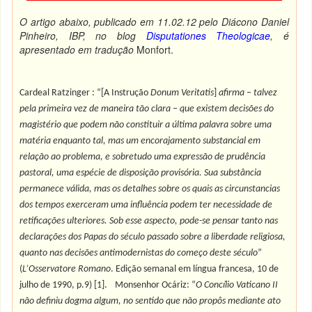
O artigo abaixo, publicado em 11.02.12 pelo Diácono Daniel
Pinheiro, IBP, no blog
Disputationes Theologicae
, é
apresentado em tradução
Monfort.
Cardeal Ratzinger : “[A Instrução
Donum Veritatis
]
afirma – talvez
pela primeira vez de maneira tão clara – que existem decisões do
magistério que podem não constituir a última palavra sobre uma
matéria enquanto tal, mas um encorajamento substancial em
relação ao problema, e sobretudo uma expressão de prudência
pastoral, uma espécie de disposição provisória. Sua substância
permanece válida, mas os detalhes sobre os quais as circunstancias
dos tempos exerceram uma influência podem ter necessidade de
retificações ulteriores. Sob esse aspecto, pode-se pensar tanto nas
declarações dos Papas do século passado sobre a liberdade religiosa,
quanto nas decisões antimodernistas do começo deste século
”
(
L’Osservatore Romano
. Edição semanal em língua francesa, 10 de
julho de 1990, p.9) [1].
Monsenhor Ocáriz: “
O Concílio Vaticano II
não definiu dogma algum, no sentido que não propôs mediante ato