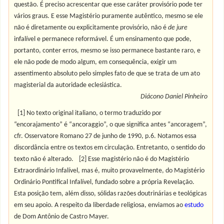
questão. É preciso acrescentar que esse caráter provisório pode ter
vários graus. E esse Magistério puramente autêntico, mesmo se ele
não é diretamente ou explicitamente provisório, não é
de jure
infalível e permanece reformável. É um ensinamento que pode,
portanto, conter erros, mesmo se isso permanece bastante raro, e
ele não pode de modo algum, em consequência, exigir um
assentimento absoluto pelo simples fato de que se trata de um ato
magisterial da autoridade eclesiástica.
Diácono Daniel Pinheiro
[1] No texto original italiano, o termo traduzido por
“encorajamento” é “ancoraggio”, o que significa antes “ancoragem”,
cfr. Osservatore Romano 27 de junho de 1990, p.6. Notamos essa
discordância entre os textos em circulação. Entretanto, o sentido do
texto não é alterado.
[2] Esse magistério não é do Magistério
Extraordinário Infalível, mas é, muito provavelmente, do Magistério
Ordinário Pontifical Infalível, fundado sobre a própria Revelação.
Esta posição tem, além disso, sólidas razões doutrinárias e teológicas
em seu apoio. A respeito da liberdade religiosa, enviamos ao
estudo
de Dom Antônio de Castro Mayer.