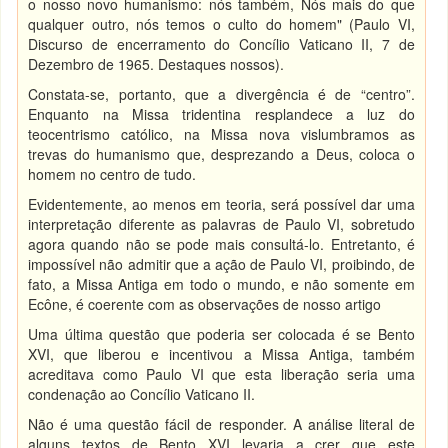
o nosso novo humanismo: nós também, Nós mais do que
qualquer outro, nós temos o culto do homem" (Paulo VI,
Discurso de encerramento do Concílio Vaticano II, 7 de
Dezembro de 1965. Destaques nossos).
Constata-se, portanto, que a divergência é de “centro”.
Enquanto na Missa tridentina resplandece a luz do
teocentrismo católico, na Missa nova vislumbramos as
trevas do humanismo que, desprezando a Deus, coloca o
homem no centro de tudo.
Evidentemente, ao menos em teoria, será possível dar uma
interpretação diferente as palavras de Paulo VI, sobretudo
agora quando não se pode mais consultá-lo. Entretanto, é
impossível não admitir que a ação de Paulo VI, proibindo, de
fato, a Missa Antiga em todo o mundo, e não somente em
Ecône, é coerente com as observações de nosso artigo
Uma última questão que poderia ser colocada é se Bento
XVI, que liberou e incentivou a Missa Antiga, também
acreditava como Paulo VI que esta liberação seria uma
condenação ao Concílio Vaticano II.
Não é uma questão fácil de responder. A análise literal de
alguns textos de Bento XVI levaria a crer que este