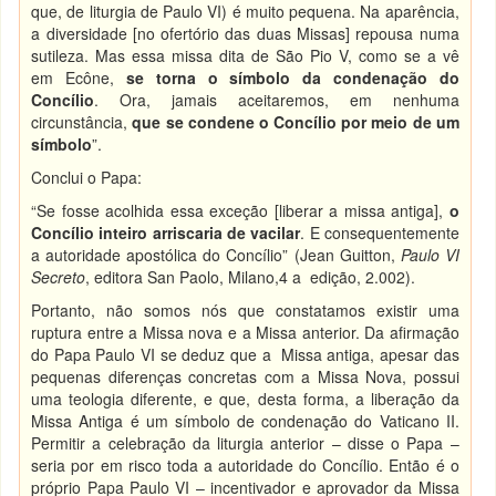
que, de liturgia de Paulo VI) é muito pequena. Na aparência,
a diversidade [no ofertório das duas Missas] repousa numa
sutileza. Mas essa missa dita de São Pio V, como se a vê
em Ecône,
se torna o símbolo da condenação do
Concílio
. Ora, jamais aceitaremos, em nenhuma
circunstância,
que se condene o Concílio por meio de um
símbolo
”.
Conclui o Papa:
“Se fosse acolhida essa exceção [liberar a missa antiga],
o
Concílio inteiro arriscaria de vacilar
. E consequentemente
a autoridade apostólica do Concílio” (Jean Guitton,
Paulo VI
Secreto
, editora San Paolo, Milano,4 a edição, 2.002).
Portanto, não somos nós que constatamos existir uma
ruptura entre a Missa nova e a Missa anterior. Da afirmação
do Papa Paulo VI se deduz que a Missa antiga, apesar das
pequenas diferenças concretas com a Missa Nova, possui
uma teologia diferente, e que, desta forma, a liberação da
Missa Antiga é um símbolo de condenação do Vaticano II.
Permitir a celebração da liturgia anterior – disse o Papa –
seria por em risco toda a autoridade do Concílio. Então é o
próprio Papa Paulo VI – incentivador e aprovador da Missa