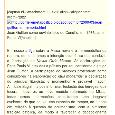
[caption id="attachment_30128" align="aligncenter"
width="282"]
Jean Guitton como ouvinte laico do Concilio, em 1963, com
Paulo VI[/caption]
Em nosso
artigo
sobre a Missa nova e a hermenêutica da
ruptura, demonstramos a intenção ecumênica que conduziu
a fabricação do
Novus Ordo Missae
. As declarações do
Papa Paulo VI, trazidas a público por seu confidente e amigo
Jean Guitton; a participação de pastores protestante como
consultores na elaboração do
ritus modernus
; a declaração
do principal liturgista, o monsenhor e provável maçom
Annibale Bugnini; a posterior manifestação dos hereges, que
teceram louvores ao novo modelo reformado da Missa;
todas essas informações constituíram uma inegável
evidência de que houve uma intenção de romper, ao menos
em relação à questão do ecumenismo, com a bimilenar
tradição católica, de modo a favorecer o decepcionante