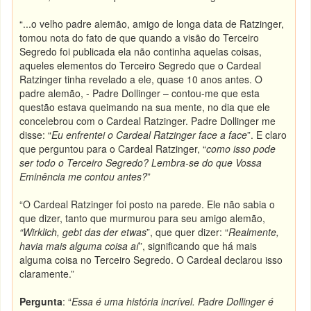
“...o velho padre alemão, amigo de longa data de Ratzinger,
tomou nota do fato de que quando a visão do Terceiro
Segredo foi publicada ela não continha aquelas coisas,
aqueles elementos do Terceiro Segredo que o Cardeal
Ratzinger tinha revelado a ele, quase 10 anos antes. O
padre alemão, - Padre Dollinger – contou-me que esta
questão estava queimando na sua mente, no dia que ele
concelebrou com o Cardeal Ratzinger. Padre Dollinger me
disse: “
Eu enfrentei o Cardeal Ratzinger face a face
”. E claro
que perguntou para o Cardeal Ratzinger, “
como isso pode
ser todo o Terceiro Segredo? Lembra-se do que Vossa
Eminência me contou antes?
”
“O Cardeal Ratzinger foi posto na parede. Ele não sabia o
que dizer, tanto que murmurou para seu amigo alemão,
“Wirklich, gebt das der etwas
”, que quer dizer: “
Realmente,
havia mais alguma coisa aí
”, significando que há mais
alguma coisa no Terceiro Segredo. O Cardeal declarou isso
claramente.”
Pergunta
: “
Essa é uma história incrível. Padre Dollinger é