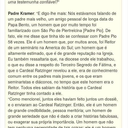
uma testemunha confiável?
”
Padre Kramer
: “E digo-lhe mais: Nós estávamos falando de
um padre mais velho, um amigo pessoal de longa data do
Papa Bento, um homem que por muito tempo foi
familiarizado com São Pio de Piertrelcina [Padre Pio]. De
fato, ele me disse que tinha ido se confessar com Padre Pio
58 vezes. Ele é um homem que, por muitos anos, foi Reitor
de um seminário na America do Sul; um homem que é
altamente estimado, que é de grande reputação na Igreja.
Eu também ressaltaria que, na diocese onde ele trabalhou,
o que eu disse a respeito do Terceiro Segredo de Fátima, e
que o Cardeal Ratzinger revelou a ele, era de conhecimento
comum entre os padres mais jovens, e os que eram
seminaristas e diáconos, no tempo que este homem era o
Reitor. Todos eles sabiam da história que o Cardeal
Ratzinger tinha contado a ele.
“Como mencionei, juntos eles haviam feito juntos um dossiê,
e o enviaram ao Cardeal Ratzinger. Então, ele é um homem
de grande credibilidade, pessoa meritória; um homem de
grande seriedade que não é dado a criar histórias fabulosas,
ou exagerar sua própria importância. Um homem que não
tem nenhuma necessidade de tais coisas; ele é um homem