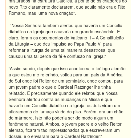
misturados na estrutura Católica, a ponto de os criadores do
novo Rito claramente declararem, que aquilo não era o Rito
Romano, mas uma nova criação”.
“Nossa Senhora também alertou que haveria um Concílio
diabólico na Igreja que causaria um grande escândalo. E
claro, foram os documentos do Vaticano II – A Constituição
da Liturgia – que deu impulso ao Papa Paulo VI para
reformar a liturgia de uma tal maneira desastrosa, que
causou uma tal perda da fé e confusão na Igreja.”
“Assim sendo, depois que isso aconteceu, o teólogo alemão
a que estou me referindo, voltou para um país da América
do Sul onde foi Reitor de um seminário, onde contou, para
um jovem padre o que o Cardeal Ratzinger lhe tinha
relatado. E precisamente quando ele relatou que Nossa
Senhora alertou contra as mudanças na Missa e que
haveria um Concílio diabólico na Igreja, os dois viram um
afloramento de fumaça vindo do piso. Porém, era um chão
de mármore. Isto não poderia ser de modo algum um
fenômeno natural. Ambos, o jovem padre e o velho Reitor
alemão, ficaram tão impressionados que escreveram um
dossiê, e o enviaram para o Cardeal Ratzinger.”