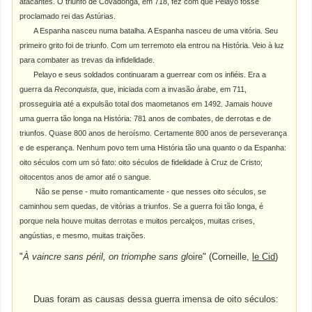
atacantes. O triunfo de Covadonga, em 718, fez com que Pelayo fosse
proclamado rei das Astúrias.
A Espanha nasceu numa batalha. A Espanha nasceu de uma vitória. Seu
primeiro grito foi de triunfo. Com um terremoto ela entrou na História. Veio à luz
para combater as trevas da infidelidade.
Pelayo e seus soldados continuaram a guerrear com os infiéis. Era a
guerra da
Reconquista
, que, iniciada com a invasão árabe, em 711,
prosseguiria até a expulsão total dos maometanos em 1492. Jamais houve
uma guerra tão longa na História: 781 anos de combates, de derrotas e de
triunfos. Quase 800 anos de heroísmo. Certamente 800 anos de perseverança
e de esperança. Nenhum povo tem uma História tão una quanto o da Espanha:
oito séculos com um só fato: oito séculos de fidelidade à Cruz de Cristo;
oitocentos anos de amor até o sangue.
Não se pense - muito romanticamente - que nesses oito séculos, se
caminhou sem quedas, de vitórias a triunfos. Se a guerra foi tão longa, é
porque nela houve muitas derrotas e muitos percalços, muitas crises,
angústias, e mesmo, muitas traições.
"
À vaincre sans péril, on triomphe sans gl
oire"
(Corneille,
le Cid
)
Duas foram as causas dessa guerra imensa de oito séculos: