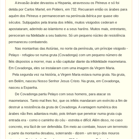
A invasão árabe devastou a Hispania, atravessou os Pirineus e só foi
detida por Carlos Martel, em Poitiers, em 732. Recuaram então os árabes para
aquém dos Pirineus e permaneceram na península ibérica por quase oito
séculos. Subjugados pela tirania dos infiéis, muitos visigodos cederam e
apostataram, aderindo ao islamismo e a seus haréns. Muitos mais, entretanto,
pereceram na fidelidade a seu batismo. Só um pequeno núcleo de resistência
permaneceu combatendo.
Nas montanhas das Astúrias, no norte da península, um príncipe visigodo -
Pelayo - refugiou-se numa gruta (Covadonga) com um pequeno número de
fiéis dispostos a morrer, mas a não capitular diante da infidelidade maometana.
Em Covadonga, eles se instalaram com uma imagem da Virgem Maria.
Pela segunda vez na história, a Virgem Maria estava numa gruta. Na gruta,
em Belém, nasceu Nosso Senhor Jesus Cristo. Na gruta, em Covadonga,
nasceu a Espanha.
De Covadonga partiu Pelayo com seus homens, para atacar os
maometanos. Tanto mal lhes fez, que os infiéis mandaram um exército a fim de
destruir a resistência da gruta de Covadonga. A vantagem numérica dos
árabes não lhes adiantava muito, pois tinham que penetrar numa gruta cuja
entrada era - como o caminho do céu - estreita e difícil. Além disso, no caso
concreto, era fácil de ser defendida. Em meio ao combate, houve um terremoto
e parte da montanha desabou, soterrando - dizem - um terço dos mouros