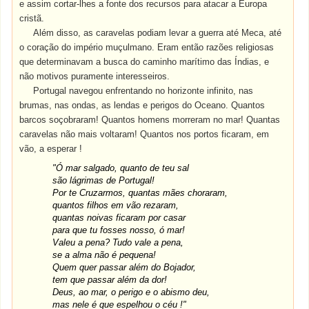
e assim cortar-lhes a fonte dos recursos para atacar a Europa
cristã.
Além disso, as caravelas podiam levar a guerra até Meca, até
o coração do império muçulmano. Eram então razões religiosas
que determinavam a busca do caminho marítimo das Índias, e
não motivos puramente interesseiros.
Portugal navegou enfrentando no horizonte infinito, nas
brumas, nas ondas, as lendas e perigos do Oceano. Quantos
barcos soçobraram! Quantos homens morreram no mar! Quantas
caravelas não mais voltaram! Quantos nos portos ficaram, em
vão, a esperar !
"Ó mar salgado, quanto de teu sal
são lágrimas de Portugal!
Por te Cruzarmos, quantas mães choraram,
quantos filhos em vão rezaram,
quantas noivas ficaram por casar
para que tu fosses nosso, ó mar!
Valeu a pena? Tudo vale a pena,
se a alma não é pequena!
Quem quer passar além do Bojador,
tem que passar além da dor!
Deus, ao mar, o perigo e o abismo deu,
mas nele é que espelhou o céu !"