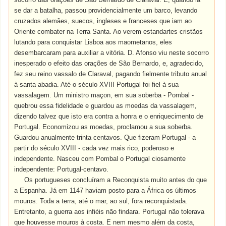
se dar a batalha, passou providencialmente um barco, levando
cruzados alemães, suecos, ingleses e franceses que iam ao
Oriente combater na Terra Santa. Ao verem estandartes cristãos
lutando para conquistar Lisboa aos maometanos, eles
desembarcaram para auxiliar a vitória. D. Afonso viu neste socorro
inesperado o efeito das orações de São Bernardo, e, agradecido,
fez seu reino vassalo de Claraval, pagando fielmente tributo anual
à santa abadia. Até o século XVIII Portugal foi fiel à sua
vassalagem. Um ministro maçon, em sua soberba - Pombal -
quebrou essa fidelidade e guardou as moedas da vassalagem,
dizendo talvez que isto era contra a honra e o enriquecimento de
Portugal. Economizou as moedas, proclamou a sua soberba.
Guardou anualmente trinta centavos. Que fizeram Portugal - a
partir do século XVIII - cada vez mais rico, poderoso e
independente. Nasceu com Pombal o Portugal ciosamente
independente: Portugal-centavo.
Os portugueses concluíram a Reconquista muito antes do que
a Espanha. Já em 1147 haviam posto para a África os últimos
mouros. Toda a terra, até o mar, ao sul, fora reconquistada.
Entretanto, a guerra aos infiéis não findara. Portugal não tolerava
que houvesse mouros à costa. E nem mesmo além da costa,