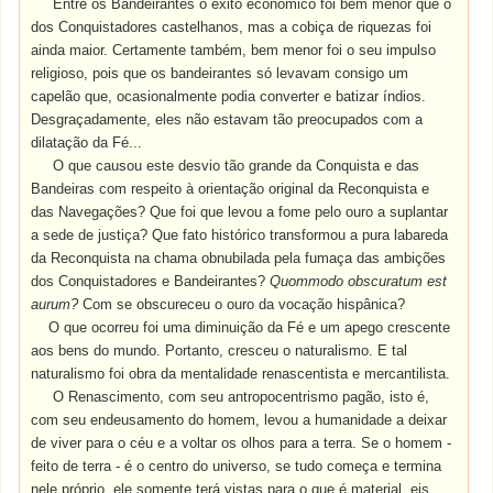
Entre os Bandeirantes o êxito econômico foi bem menor que o
dos Conquistadores castelhanos, mas a cobiça de riquezas foi
ainda maior. Certamente também, bem menor foi o seu impulso
religioso, pois que os bandeirantes só levavam consigo um
capelão que, ocasionalmente podia converter e batizar índios.
Desgraçadamente, eles não estavam tão preocupados com a
dilatação da Fé...
O que causou este desvio tão grande da Conquista e das
Bandeiras com respeito à orientação original da Reconquista e
das Navegações? Que foi que levou a fome pelo ouro a suplantar
a sede de justiça? Que fato histórico transformou a pura labareda
da Reconquista na chama obnubilada pela fumaça das ambições
dos Conquistadores e Bandeirantes?
Quommodo obscuratum est
aurum?
Com se obscureceu o ouro da vocação hispânica?
O
que ocorreu foi uma diminuição da Fé e um apego crescente
aos bens do mundo. Portanto, cresceu o naturalismo. E tal
naturalismo foi obra da mentalidade renascentista e mercantilista.
O Renascimento, com seu antropocentrismo pagão, isto é,
com seu endeusamento do homem, levou a humanidade a deixar
de viver para o céu e a voltar os olhos para a terra. Se o homem -
feito de terra - é o centro do universo, se tudo começa e termina
nele próprio, ele somente terá vistas para o que é material, eis