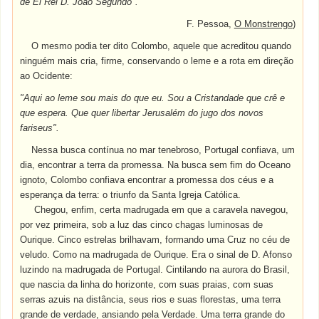
de El Rei D. João Segundo".
F. Pessoa,
O Monstrengo
)
O mesmo podia ter dito Colombo, aquele que acreditou quando
ninguém mais cria, firme, conservando o leme e a rota em direção
ao Ocidente:
"Aqui ao leme sou mais do que eu. Sou a Cristandade que crê e
que espera. Que quer libertar Jerusalém do jugo dos novos
fariseus".
Nessa busca contínua no mar tenebroso, Portugal confiava, um
dia, encontrar a terra da promessa. Na busca sem fim do Oceano
ignoto, Colombo confiava encontrar a promessa dos céus e a
esperança da terra: o triunfo da Santa Igreja Católica.
Chegou, enfim, certa madrugada em que a caravela navegou,
por vez primeira, sob a luz das cinco chagas luminosas de
Ourique. Cinco estrelas brilhavam, formando uma Cruz no céu de
veludo. Como na madrugada de Ourique. Era o sinal de D. Afonso
luzindo na madrugada de Portugal. Cintilando na aurora do Brasil,
que nascia da linha do horizonte, com suas praias, com suas
serras azuis na distância, seus rios e suas florestas, uma terra
grande de verdade, ansiando pela Verdade. Uma terra grande do