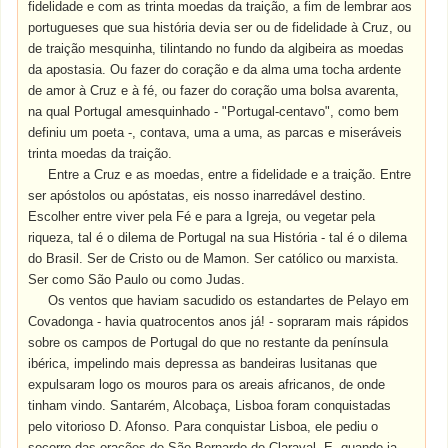
fidelidade e com as trinta moedas da traição, a fim de lembrar aos
portugueses que sua história devia ser ou de fidelidade à Cruz, ou
de traição mesquinha, tilintando no fundo da algibeira as moedas
da apostasia. Ou fazer do coração e da alma uma tocha ardente
de amor à Cruz e à fé, ou fazer do coração uma bolsa avarenta,
na qual Portugal amesquinhado - "Portugal-centavo", como bem
definiu um poeta -, contava, uma a uma, as parcas e miseráveis
trinta moedas da traição.
Entre a Cruz e as moedas, entre a fidelidade e a traição. Entre
ser apóstolos ou apóstatas, eis nosso inarredável destino.
Escolher entre viver pela Fé e para a Igreja, ou vegetar pela
riqueza, tal é o dilema de Portugal na sua História - tal é o dilema
do Brasil. Ser de Cristo ou de Mamon. Ser católico ou marxista.
Ser como São Paulo ou como Judas.
Os ventos que haviam sacudido os estandartes de Pelayo em
Covadonga - havia quatrocentos anos já! - sopraram mais rápidos
sobre os campos de Portugal do que no restante da península
ibérica, impelindo mais depressa as bandeiras lusitanas que
expulsaram logo os mouros para os areais africanos, de onde
tinham vindo. Santarém, Alcobaça, Lisboa foram conquistadas
pelo vitorioso D. Afonso. Para conquistar Lisboa, ele pediu o
socorro das orações de São Bernardo de Claraval. E, quando ia