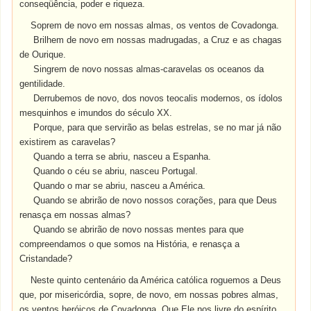
conseqüência, poder e riqueza.
Soprem de novo em nossas almas, os ventos de Covadonga.
Brilhem de novo em nossas madrugadas, a Cruz e as chagas
de Ourique.
Singrem de novo nossas almas-caravelas os oceanos da
gentilidade.
Derrubemos de novo, dos novos teocalis modernos, os ídolos
mesquinhos e imundos do século XX.
Porque, para que servirão as belas estrelas, se no mar já não
existirem as caravelas?
Quando a terra se abriu, nasceu a Espanha.
Quando o céu se abriu, nasceu Portugal.
Quando o mar se abriu, nasceu a América.
Quando se abrirão de novo nossos corações, para que Deus
renasça em nossas almas?
Quando se abrirão de novo nossas mentes para que
compreendamos o que somos na História, e renasça a
Cristandade?
Neste quinto centenário da América católica roguemos a Deus
que, por misericórdia, sopre, de novo, em nossas pobres almas,
os ventos heróicos de Covadonga. Que Ele nos livre do espírito