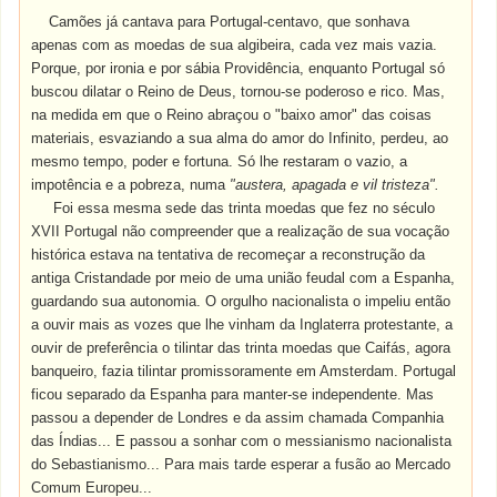
Camões já cantava para Portugal-centavo, que sonhava
apenas com as moedas de sua algibeira, cada vez mais vazia.
Porque, por ironia e por sábia Providência, enquanto Portugal só
buscou dilatar o Reino de Deus, tornou-se poderoso e rico. Mas,
na medida em que o Reino abraçou o "baixo amor" das coisas
materiais, esvaziando a sua alma do amor do Infinito, perdeu, ao
mesmo tempo, poder e fortuna. Só lhe restaram o vazio, a
impotência e a pobreza, numa
"austera, apagada e vil tristeza".
Foi essa mesma sede das trinta moedas que fez no século
XVII Portugal não compreender que a realização de sua vocação
histórica estava na tentativa de recomeçar a reconstrução da
antiga Cristandade por meio de uma união feudal com a Espanha,
guardando sua autonomia. O orgulho nacionalista o impeliu então
a ouvir mais as vozes que lhe vinham da Inglaterra protestante, a
ouvir de preferência o tilintar das trinta moedas que Caifás, agora
banqueiro, fazia tilintar promissoramente em Amsterdam. Portugal
ficou separado da Espanha para manter-se independente. Mas
passou a depender de Londres e da assim chamada Companhia
das Índias... E passou a sonhar com o messianismo nacionalista
do Sebastianismo... Para mais tarde esperar a fusão ao Mercado
Comum Europeu...