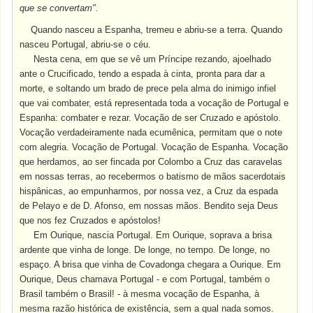
que se convertam".
Quando nasceu a Espanha, tremeu e abriu-se a terra. Quando
nasceu Portugal, abriu-se o céu.
Nesta cena, em que se vê um Príncipe rezando, ajoelhado
ante o Crucificado, tendo a espada à cinta, pronta para dar a
morte, e soltando um brado de prece pela alma do inimigo infiel
que vai combater, está representada toda a vocação de Portugal e
Espanha: combater e rezar. Vocação de ser Cruzado e apóstolo.
Vocação verdadeiramente nada ecumênica, permitam que o note
com alegria. Vocação de Portugal. Vocação de Espanha. Vocação
que herdamos, ao ser fincada por Colombo a Cruz das caravelas
em nossas terras, ao recebermos o batismo de mãos sacerdotais
hispânicas, ao empunharmos, por nossa vez, a Cruz da espada
de Pelayo e de D. Afonso, em nossas mãos. Bendito seja Deus
que nos fez Cruzados e apóstolos!
Em Ourique, nascia Portugal. Em Ourique, soprava a brisa
ardente que vinha de longe. De longe, no tempo. De longe, no
espaço. A brisa que vinha de Covadonga chegara a Ourique. Em
Ourique, Deus chamava Portugal - e com Portugal, também o
Brasil também o Brasil! - à mesma vocação de Espanha, à
mesma razão histórica de existência, sem a qual nada somos.