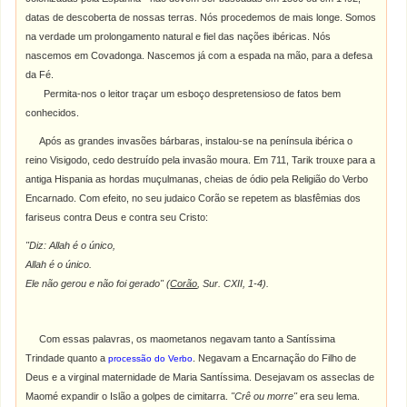
datas de descoberta de nossas terras. Nós procedemos de mais longe. Somos
na verdade um prolongamento natural e fiel das nações ibéricas. Nós
nascemos em Covadonga. Nascemos já com a espada na mão, para a defesa
da Fé.
Permita-nos o leitor traçar um esboço despretensioso de fatos bem
conhecidos.
Após as grandes invasões bárbaras, instalou-se na península ibérica o
reino Visigodo, cedo destruído pela invasão moura. Em 711, Tarik trouxe para a
antiga Hispania as hordas muçulmanas, cheias de ódio pela
Religião do Verbo
Encarnado. Com efeito, no seu judaico Corão se repetem as blasfêmias dos
fariseus contra Deus e contra seu Cristo:
"Diz: Allah é o único,
Allah é o único.
Ele não gerou e não foi gerado" (
Corão
, Sur. CXII, 1-4).
Com essas palavras, os maometanos negavam tanto a Santíssima
Trindade quanto a
. Negavam a Encarnação do Filho de
processão do Verbo
Deus e a virginal maternidade de Maria Santíssima. Desejavam os asseclas de
Maomé expandir o Islão a golpes de cimitarra.
"Crê ou morre"
era seu lema.