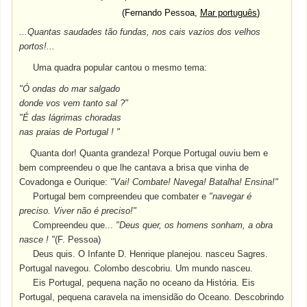
(Fernando Pessoa,
Mar português
)
...Quantas saudades tão fundas, nos cais vazios dos velhos
portos!...
Uma quadra popular cantou o mesmo tema:
"Ó ondas do mar salgado
donde vos vem tanto sal ?"
"É das lágrimas choradas
nas praias de Portugal ! "
Quanta dor! Quanta grandeza! Porque Portugal ouviu bem e
bem compreendeu o que lhe cantava a brisa que vinha de
Covadonga e Ourique:
"Vai! Combate! Navega! Batalha! Ensina!"
Portugal bem compreendeu que combater e
"navegar é
preciso. Viver não é preciso!"
Compreendeu que...
"Deus quer, os homens sonham, a obra
nasce ! "
(F. Pessoa)
Deus quis. O Infante D. Henrique planejou. nasceu Sagres.
Portugal navegou. Colombo descobriu. Um mundo nasceu.
Eis Portugal, pequena nação no oceano da História. Eis
Portugal, pequena caravela na imensidão do Oceano. Descobrindo