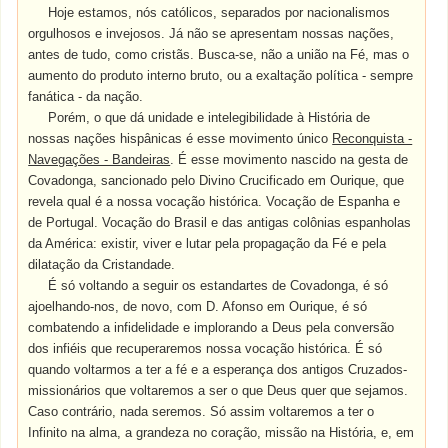
Hoje estamos, nós católicos, separados por nacionalismos
orgulhosos e invejosos. Já não se apresentam nossas nações,
antes de tudo, como cristãs. Busca-se, não a união na Fé, mas o
aumento do produto interno bruto, ou a exaltação política - sempre
fanática - da nação.
Porém, o que dá unidade e intelegibilidade à História de
nossas nações hispânicas é esse movimento único
Reconquista -
Navegações - Bandeiras
. É esse movimento nascido na gesta de
Covadonga, sancionado pelo Divino Crucificado em Ourique, que
revela qual é a nossa vocação histórica. Vocação de Espanha e
de Portugal. Vocação do Brasil e das antigas colônias espanholas
da América: existir, viver e lutar pela propagação da Fé e pela
dilatação da Cristandade.
É só voltando a seguir os estandartes de Covadonga, é só
ajoelhando-nos, de novo, com D. Afonso em Ourique, é só
combatendo a infidelidade e implorando a Deus pela conversão
dos infiéis que recuperaremos nossa vocação histórica. É só
quando voltarmos a ter a fé e a esperança dos antigos Cruzados-
missionários que voltaremos a ser o que Deus quer que sejamos.
Caso contrário, nada seremos. Só assim voltaremos a ter o
Infinito na alma, a grandeza no coração, missão na História, e, em