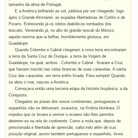
tamanho da alma de Portugal.
E a América brilhando ao sol, jubilosa por ver chegando, logo
após o Grande Almirante, as espadas libertadoras de Cortés e de
Pizarro. Entrevendo já os ídolos diabólicos tombados dos
teocalis. Venerando já, no alto do grande teocali do México,
aquela mesma que ia brilhar, humildemente gloriosa, em
Guadalupe.
Quando Colombo e Cabral chegaram à nova terra encontraram
a terra da Santa Cruz de Ourique, a terra da Virgem de
Guadalupe, na qual, ambos - Colombo e Cabral - fixaram a Cruz
que haviam trazido nas velas brancas de suas caravelas. A santa
Cruz das caravelas, em terra enfim fixada. Para sempre! Quando
se abriu o mar, nasceu a América.
Começava então uma terceira etapa da história hispânica: a da
Conquista.
Chegados às praias dos novos continentes, portugueses e
espanhóis não se detiveram, exaustos, na fímbria litorânea. O
impulso que os levara a vencer o oceano não lhes permitia
deterem-se na orla do continente. Como a mola que, depois de
pressionada e libertada de opressão, salta indo além de sua
posição original, assim também portugueses e espanhóis, livres