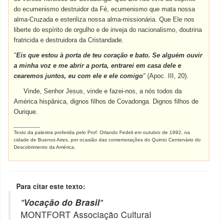
do ecumenismo destruidor da Fé, ecumenismo que mata nossa
alma-Cruzada e esteriliza nossa alma-missionária. Que Ele nos
liberte do espírito de orgulho e de inveja do nacionalismo, doutrina
fratricida e destruidora da Cristandade.
"
Eis que estou à porta de teu coração e bato. Se alguém ouvir
a minha voz e me abrir a porta, entrarei em casa dele e
cearemos juntos, eu com ele e ele comigo
"
(Apoc. III, 20).
Vinde, Senhor Jesus, vinde e fazei-nos, a nós todos da
América hispânica, dignos filhos de Covadonga. Dignos filhos de
Ourique.
_________
Texto da palestra proferida pelo Prof. Orlando Fedeli em outubro de 1992, na
cidade de Buenos Aires, por ocasião das comemorações do Quinto Centenário do
Descobrimento da América.
Para citar este texto:
"
Vocação do Brasil
"
MONTFORT Associação Cultural