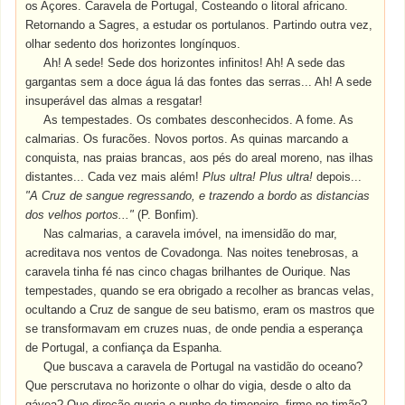
os Açores. Caravela de Portugal, Costeando o litoral africano.
Retornando a Sagres, a estudar os portulanos. Partindo outra vez,
olhar sedento dos horizontes longínquos.
Ah! A sede! Sede dos horizontes infinitos! Ah! A sede das
gargantas sem a doce água lá das fontes das serras... Ah! A sede
insuperável das almas a resgatar!
As tempestades. Os combates desconhecidos. A fome. As
calmarias. Os furacões. Novos portos. As quinas marcando a
conquista, nas praias brancas, aos pés do areal moreno, nas ilhas
distantes... Cada vez mais além!
Plus ultra! Plus ultra!
depois...
"A Cruz de sangue regressando, e trazendo a bordo as distancias
dos velhos portos..."
(P. Bonfim).
Nas calmarias, a caravela imóvel, na imensidão do mar,
acreditava nos ventos de Covadonga. Nas noites tenebrosas, a
caravela tinha fé nas cinco chagas brilhantes de Ourique. Nas
tempestades, quando se era obrigado a recolher as brancas velas,
ocultando a Cruz de sangue de seu batismo, eram os mastros que
se transformavam em cruzes nuas, de onde pendia a esperança
de Portugal, a confiança da Espanha.
Que buscava a caravela de Portugal na vastidão do oceano?
Que perscrutava no horizonte o olhar do vigia, desde o alto da
gávea? Que direção queria o punho do timoneiro, firme no timão?