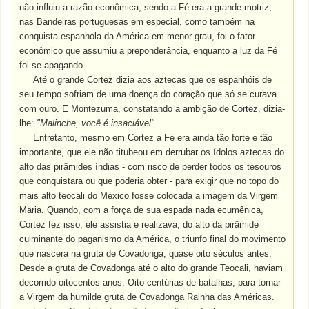
não influiu a razão econômica, sendo a Fé era a grande motriz,
nas Bandeiras portuguesas em especial, como também na
conquista espanhola da América em menor grau, foi o fator
econômico que assumiu a preponderância, enquanto a luz da Fé
foi se apagando.
Até o grande Cortez dizia aos aztecas que os espanhóis de
seu tempo sofriam de uma doença do coração que só se curava
com ouro. E Montezuma, constatando a ambição de Cortez, dizia-
lhe:
"Malinche, você é insaciável"
.
Entretanto, mesmo em Cortez a Fé era ainda tão forte e tão
importante, que ele não titubeou em derrubar os ídolos aztecas do
alto das pirâmides índias - com risco de perder todos os tesouros
que conquistara ou que poderia obter - para exigir que no topo do
mais alto teocali do México fosse colocada a imagem da Virgem
Maria. Quando, com a força de sua espada nada ecumênica,
Cortez fez isso, ele assistia e realizava, do alto da pirâmide
culminante do paganismo da América, o triunfo final do movimento
que nascera na gruta de Covadonga, quase oito séculos antes.
Desde a gruta de Covadonga até o alto do grande Teocali, haviam
decorrido oitocentos anos. Oito centúrias de batalhas, para tornar
a Virgem da humilde gruta de Covadonga Rainha das Américas.