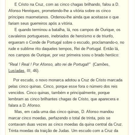
E Cristo na Cruz, com as cinco chagas brilhando, falou a D.
Afonso Henriques, prometendo-lhe a vitória sobre os cinco
príncipes maometanos. Ordenou-lhe ainda que aceitasse o que
fariam seus guerreiros após a vitória.
E quando terminou a batalha, lá, nos campos de Ourique, os
cavaleiros portugueses, inebriados de heroísmo e de triunfo,
ergueram o Conde de Portugal sobre o escudo, proclamando-o, no
rude e sublime rito daqueles tempos, Rei de Portugal. Então lá,
nos campos de Ourique, por vez primeira soou o brado heróico:
"Real ! Real ! Por Afonso, alto rei de Portugal!"
(Camões,
Lusíadas
, III, 46).
Por escudo, o novo monarca adotou a Cruz de Cristo marcada
pelas cinco quinas. Cinco, porque esse fora o número dos reis
vencidos. Cinco quinas, também e principalmente, porque
lembram as cinco brilhantes chagas de Cristo, que aparecera e
falara a D. Afonso.
Mas, em cada uma das cinco quinas, D. Afonso mandou
marcar cinco moedas, perfazendo o total de trinta, pois se
contavam duas vezes as cinco moedas da quina central da Cruz.
Trinta moedas da traição de Judas. Um escudo com a Cruz da