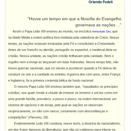
Orlando Fedeli
"Houve um tempo em que a filosofia do Evangelho
governava as nações ...
"
Assim o Papa Leão XIII ensinou ao mundo, na encíclica
, que
Immortale Dei
na Idade Média a ordem política fora moldada pela sabedoria de Cristo. Nesse
tempo, as nações estavam irmanadas pela Fé e constituíam a Cristandade.
Antes de ser francês ou alemão, português ou espanhol, o medieval dizia-se
cristão. Nessa unidade, as nações cristãs brilhavam pela caridade. Nem o
orgulho nem a inveja as lançavam em lutas fratricidas. Nesse tempo feliz, não
houve guerras nacionais, que só vieram a acontecer quando a Fé deixou de
conduzir os reis e a caridade se estiolou. A guerra dos cem anos, entre França
e Inglaterra, foi a primeira contenda bélica de fundo nacional.
O mesmo Papa Leão XIII ensinou também que,
"repudiados os princípios
cristãos, nos quais reside a virtude de irmanar os homens e uni-los como em
uma grande família, prevalece, a pouco e pouco, na ordem internacional, um
sistema de egoísmo e de inveja, pelo qual as nações se observam
reciprocamente, se não com rancor, certamente com desconfianças e
competições"
(
Parvenu
, 18).
Evidentemente Leão XIII condena, nesse texto, a doutrina do nacionalismo,
um dos frutos danosos do liberalismo, que não só colaborou para triturar os