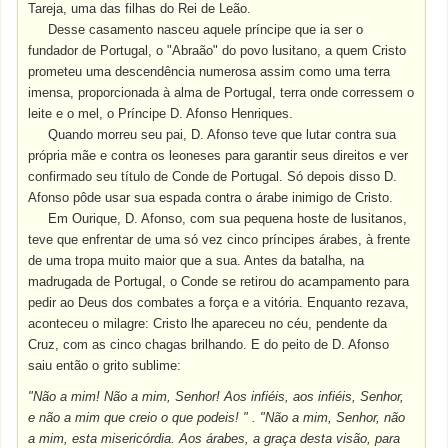
Tareja, uma das filhas do Rei de Leão.
Desse casamento nasceu aquele príncipe que ia ser o
fundador de Portugal, o "Abraão" do povo lusitano, a quem Cristo
prometeu uma descendência numerosa assim como uma terra
imensa, proporcionada à alma de Portugal, terra onde corressem o
leite e o mel, o Príncipe D. Afonso Henriques.
Quando morreu seu pai, D. Afonso teve que lutar contra sua
própria mãe e contra os leoneses para garantir seus direitos e ver
confirmado seu título de Conde de Portugal. Só depois disso D.
Afonso pôde usar sua espada contra o árabe inimigo de Cristo.
Em Ourique, D. Afonso, com sua pequena hoste de lusitanos,
teve que enfrentar de uma só vez cinco príncipes árabes, à frente
de uma tropa muito maior que a sua. Antes da batalha, na
madrugada de Portugal, o Conde se retirou do acampamento para
pedir ao Deus dos combates a força e a vitória. Enquanto rezava,
aconteceu o milagre: Cristo lhe apareceu no céu, pendente da
Cruz, com as cinco chagas brilhando. E do peito de D. Afonso
saiu então o grito sublime:
"Não a mim! Não a mim, Senhor! Aos infiéis, aos infiéis, Senhor,
e não a mim que creio o que podeis! " . "Não a mim, Senhor, não
a mim, esta misericórdia. Aos árabes, a graça desta visão, para