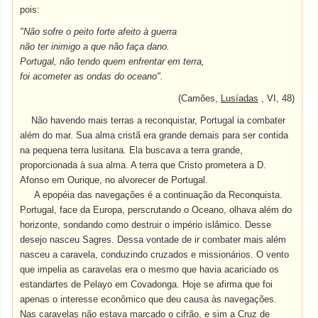
pois:
"Não sofre o peito forte afeito à guerra
não ter inimigo a que não faça dano.
Portugal, não tendo quem enfrentar em terra,
foi acometer as ondas do oceano".
(Camões,
Lusíadas
, VI, 48)
Não havendo mais terras a reconquistar, Portugal ia combater
além do mar. Sua alma cristã era grande demais para ser contida
na pequena terra lusitana. Ela buscava a terra grande,
proporcionada à sua alma. A terra que Cristo prometera a D.
Afonso em Ourique, no alvorecer de Portugal.
A epopéia das navegações é a continuação da Reconquista.
Portugal, face da Europa, perscrutando o Oceano, olhava além do
horizonte, sondando como destruir o império islâmico. Desse
desejo nasceu Sagres. Dessa vontade de ir combater mais além
nasceu a caravela, conduzindo cruzados e missionários. O vento
que impelia as caravelas era o mesmo que havia acariciado os
estandartes de Pelayo em Covadonga. Hoje se afirma que foi
apenas o interesse econômico que deu causa às navegações.
Nas caravelas não estava marcado o cifrão, e sim a Cruz de