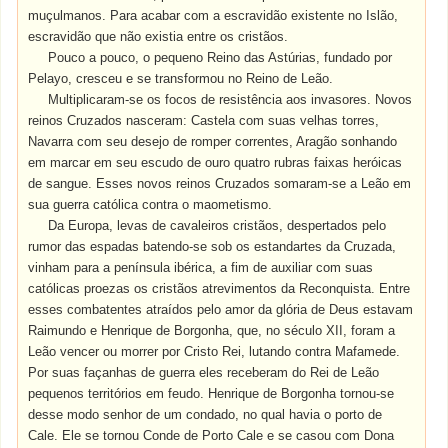
muçulmanos. Para acabar com a escravidão existente no Islão,
escravidão que não existia entre os cristãos.
Pouco a pouco, o pequeno Reino das Astúrias, fundado por
Pelayo, cresceu e se transformou no Reino de Leão.
Multiplicaram-se os focos de resistência aos invasores. Novos
reinos Cruzados nasceram: Castela com suas velhas torres,
Navarra com seu desejo de romper correntes, Aragão sonhando
em marcar em seu escudo de ouro quatro rubras faixas heróicas
de sangue. Esses novos reinos Cruzados somaram-se a Leão em
sua guerra católica contra o maometismo.
Da Europa, levas de cavaleiros cristãos, despertados pelo
rumor das espadas batendo-se sob os estandartes da Cruzada,
vinham para a península ibérica, a fim de auxiliar com suas
católicas proezas os cristãos atrevimentos da Reconquista. Entre
esses combatentes atraídos pelo amor da glória de Deus estavam
Raimundo e Henrique de Borgonha, que, no século XII, foram a
Leão vencer ou morrer por Cristo Rei, lutando contra Mafamede.
Por suas façanhas de guerra eles receberam do Rei de Leão
pequenos territórios em feudo. Henrique de Borgonha tornou-se
desse modo senhor de um condado, no qual havia o porto de
Cale. Ele se tornou Conde de Porto Cale e se casou com Dona