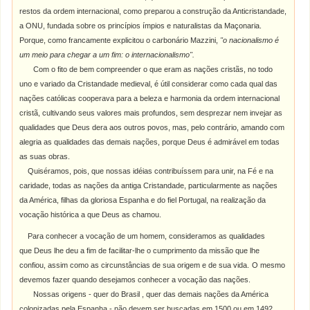
restos da ordem internacional, como preparou a construção da Anticristandade,
a ONU, fundada sobre os princípios ímpios e naturalistas da Maçonaria.
Porque, como francamente explicitou o carbonário Mazzini,
"o nacionalismo é
um meio para chegar a um fim: o internacionalismo".
Com o fito de bem compreender o que eram as nações cristãs, no todo
uno e variado da Cristandade medieval, é útil considerar como cada qual das
nações católicas cooperava para a beleza e harmonia da ordem internacional
cristã, cultivando seus valores mais profundos, sem desprezar nem invejar as
qualidades que Deus dera aos outros povos, mas, pelo contrário, amando com
alegria as qualidades das demais nações, porque Deus é admirável em todas
as suas obras.
Quiséramos, pois, que nossas idéias contribuíssem para unir, na Fé e na
caridade, todas as nações da antiga Cristandade, particularmente as nações
da América, filhas da gloriosa Espanha e do fiel Portugal, na realização da
vocação histórica a que Deus as chamou.
Para conhecer a vocação de um homem, consideramos as qualidades
que Deus lhe deu a fim de facilitar-lhe o cumprimento da missão que lhe
confiou, assim como as circunstâncias de sua origem e de sua vida.
O mesmo
devemos fazer quando desejamos conhecer a vocação das nações.
Nossas origens - quer do Brasil , quer das demais nações da América
colonizadas pela Espanha - não devem ser buscadas em 1500 ou em 1492,