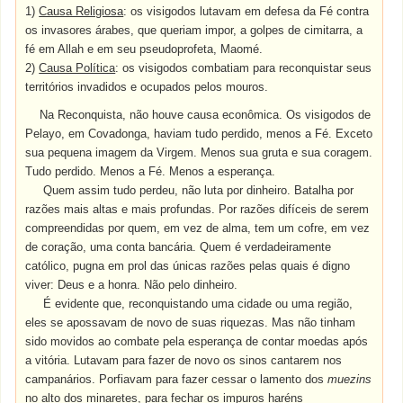
1)
Causa Religiosa
: os visigodos lutavam em defesa da Fé contra
os invasores árabes, que queriam impor, a golpes de cimitarra, a
fé em Allah e em seu pseudoprofeta, Maomé.
2)
Causa Política
: os visigodos combatiam para reconquistar seus
territórios invadidos e ocupados pelos mouros.
Na Reconquista, não houve causa econômica. Os visigodos de
Pelayo, em Covadonga, haviam tudo perdido, menos a Fé. Exceto
sua pequena imagem da Virgem. Menos sua gruta e sua coragem.
Tudo perdido. Menos a Fé. Menos a esperança.
Quem assim tudo perdeu, não luta por dinheiro. Batalha por
razões mais altas e mais profundas. Por razões difíceis de serem
compreendidas por quem, em vez de alma, tem um cofre, em vez
de coração, uma conta bancária. Quem é verdadeiramente
católico, pugna em prol das únicas razões pelas quais é digno
viver: Deus e a honra. Não pelo dinheiro.
É evidente que, reconquistando uma cidade ou uma região,
eles se apossavam de novo de suas riquezas. Mas não tinham
sido movidos ao combate pela esperança de contar moedas após
a vitória. Lutavam para fazer de novo os sinos cantarem nos
campanários. Porfiavam para fazer cessar o lamento dos
muezins
no alto dos minaretes, para fechar os impuros haréns