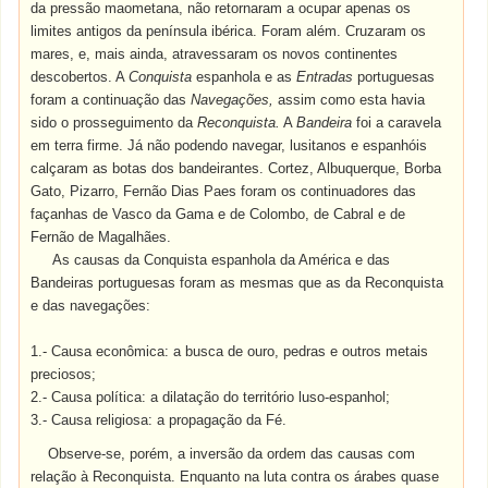
da pressão maometana, não retornaram a ocupar apenas os
limites antigos da península ibérica. Foram além. Cruzaram os
mares, e, mais ainda, atravessaram os novos continentes
descobertos. A
Conquista
espanhola e as
Entradas
portuguesas
foram a continuação das
Navegações,
assim como esta havia
sido o prosseguimento da
Reconquista.
A
Bandeira
foi a caravela
em terra firme. Já não podendo navegar, lusitanos e espanhóis
calçaram as botas dos bandeirantes. Cortez, Albuquerque, Borba
Gato, Pizarro, Fernão Dias Paes foram os continuadores das
façanhas de Vasco da Gama e de Colombo, de Cabral e de
Fernão de Magalhães.
As causas da Conquista espanhola da América e das
Bandeiras portuguesas foram as mesmas que as da Reconquista
e das navegações:
1.- Causa econômica:
a busca de ouro, pedras e outros metais
preciosos;
2.- Causa política: a dilatação do território luso-espanhol;
3.- Causa religiosa: a propagação da Fé.
Observe-se, porém, a inversão da ordem das causas com
relação à Reconquista. Enquanto na luta contra os árabes quase