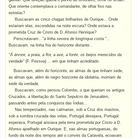
Que oriente contemplava o comandante, de olhar fixo nas
estrelas?
Buscavam as cinco chagas brilhantes de Ourique... Onde
estariam elas, escondidas na noite escura? Onde estava a
prometida Cruz de Cristo de D. Afonso Henrique?
Perscrutavam...
"a linha severa de longínqua costa "...
Buscavam, na linha fria do horizonte distante...
"Á árvore, a praia, a flor, a ave, a fonte, os beijos merecidos da
verdade"
(F. Pessoa) ... em que tinham acreditado.
Buscavam, além do horizonte, as almas de que tinham sede,
as almas que, além do negro horizonte da idolatria, morriam de
sede da verdade.
Buscavam, como pensou Colombo, o que queriam os antigos
Cruzados, a libertação do Santo Sepulcro de Jerusalém,
passando antes pela conquista das Índias...
Nas tempestades, nas calmarias, sob a Cruz dos mastros,
sob a sombra cruzada das velas, Portugal desejava, Portugal
esperava, Portugal ansiava pela terra prometida por Cristo a D.
Afonso ajoelhado em Ourique. E, nas almas portuguesas, do
fundo da noite dos tempos até o convés da Caravela, ecoavam