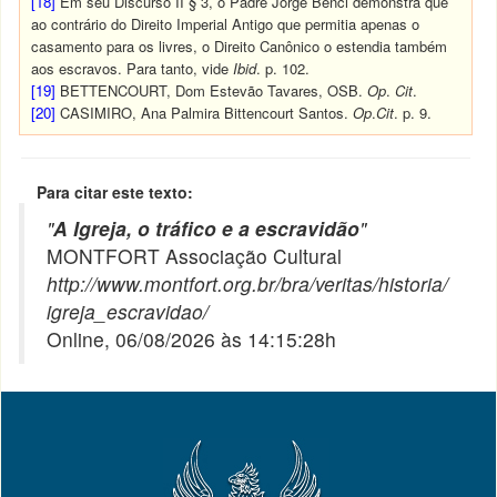
[18]
Em seu Discurso II § 3, o Padre Jorge Benci demonstra que
ao contrário do Direito Imperial Antigo que permitia apenas o
casamento para os livres, o Direito Canônico o estendia também
aos escravos. Para tanto, vide
Ibid
. p. 102.
[19]
BETTENCOURT, Dom Estevão Tavares, OSB.
Op
.
Cit
.
[20]
CASIMIRO, Ana Palmira Bittencourt Santos.
Op
.
Cit
. p. 9.
Para citar este texto:
"
A Igreja, o tráfico e a escravidão
"
MONTFORT Associação Cultural
http://www.montfort.org.br/bra/veritas/historia/
igreja_escravidao/
Online, 06/08/2026 às 14:15:28h