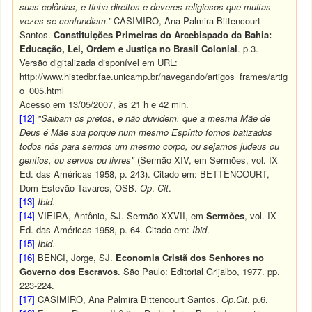
suas colônias, e tinha direitos e deveres religiosos que muitas
vezes se confundiam.”
CASIMIRO, Ana Palmira Bittencourt
Santos.
Constituições Primeiras do Arcebispado da Bahia:
Educação, Lei, Ordem e Justiça no Brasil Colonial
. p.3.
Versão digitalizada disponível em URL:
http://www.histedbr.fae.unicamp.br/navegando/artigos_frames/artig
o_005.html
Acesso em 13/05/2007, às 21 h e 42 min.
[12]
"Saibam os pretos, e não duvidem, que a mesma Mãe de
Deus é Mãe sua porque num mesmo Espírito fomos batizados
todos nós para sermos um mesmo corpo, ou sejamos judeus ou
gentios, ou servos ou livres"
(Sermão XIV, em Sermões, vol. IX
Ed. das Américas 1958, p. 243). Citado em: BETTENCOURT,
Dom Estevão Tavares, OSB.
Op
.
Cit
.
[13]
Ibid
.
[14]
VIEIRA, Antônio, SJ. Sermão XXVII, em
Sermões
, vol. IX
Ed. das Américas 1958, p. 64. Citado em:
Ibid
.
[15]
Ibid
.
[16]
BENCI, Jorge, SJ.
Economia Cristã dos Senhores no
Governo dos Escravos
. São Paulo: Editorial Grijalbo, 1977. pp.
223-224.
[17]
CASIMIRO, Ana Palmira Bittencourt Santos.
Op
.
Cit
. p.6.