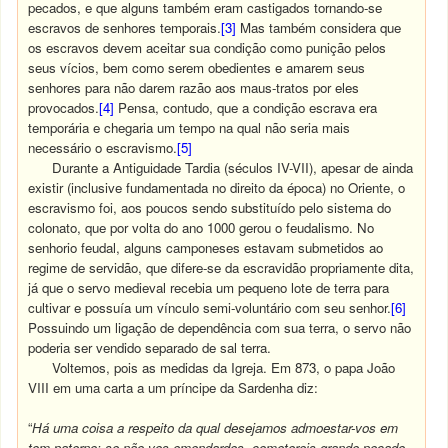
pecados, e que alguns também eram castigados tornando-se
escravos de senhores temporais.
[3]
Mas também considera que
os escravos devem aceitar sua condição como punição pelos
seus vícios, bem como serem obedientes e amarem seus
senhores para não darem razão aos maus-tratos por eles
provocados.
[4]
Pensa, contudo, que a condição escrava era
temporária e chegaria um tempo na qual não seria mais
necessário o escravismo.
[5]
Durante a Antiguidade Tardia (séculos IV-VII), apesar de ainda
existir (inclusive fundamentada no direito da época) no Oriente, o
escravismo foi, aos poucos sendo substituído pelo sistema do
colonato, que por volta do ano 1000 gerou o feudalismo. No
senhorio feudal, alguns camponeses estavam submetidos ao
regime de servidão, que difere-se da escravidão propriamente dita,
já que o servo medieval recebia um pequeno lote de terra para
cultivar e possuía um vínculo semi-voluntário com seu senhor.
[6]
Possuindo um ligação de dependência com sua terra, o servo não
poderia ser vendido separado de sal terra.
Voltemos, pois as medidas da Igreja. Em 873, o papa João
VIII em uma carta a um príncipe da Sardenha diz:
“
Há uma coisa a respeito da qual desejamos admoestar-vos em
tom paterno; se não vos emendardes, cometereis grande pecado,