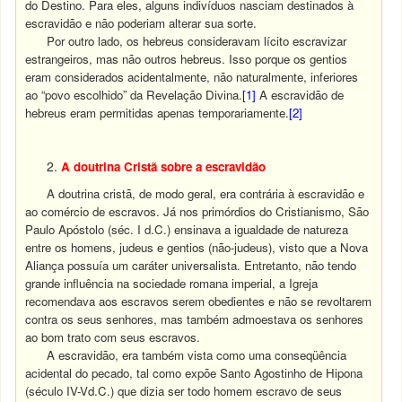
do Destino. Para eles, alguns indivíduos nasciam destinados à
escravidão e não poderiam alterar sua sorte.
Por outro lado, os hebreus consideravam lícito escravizar
estrangeiros, mas não outros hebreus. Isso porque os gentios
eram considerados acidentalmente, não naturalmente, inferiores
ao “povo escolhido” da Revelação Divina.
[1]
A escravidão de
hebreus eram permitidas apenas temporariamente.
[2]
A doutrina Cristã sobre a escravidão
A doutrina cristã, de modo geral, era contrária à escravidão e
ao comércio de escravos. Já nos primórdios do Cristianismo, São
Paulo Apóstolo (séc. I d.C.) ensinava a igualdade de natureza
entre os homens, judeus e gentios (não-judeus), visto que a Nova
Aliança possuía um caráter universalista. Entretanto, não tendo
grande influência na sociedade romana imperial, a Igreja
recomendava aos escravos serem obedientes e não se revoltarem
contra os seus senhores, mas também admoestava os senhores
ao bom trato com seus escravos.
A escravidão, era também vista como uma conseqüência
acidental do pecado, tal como expõe Santo Agostinho de Hipona
(século IV-Vd.C.) que dizia ser todo homem escravo de seus