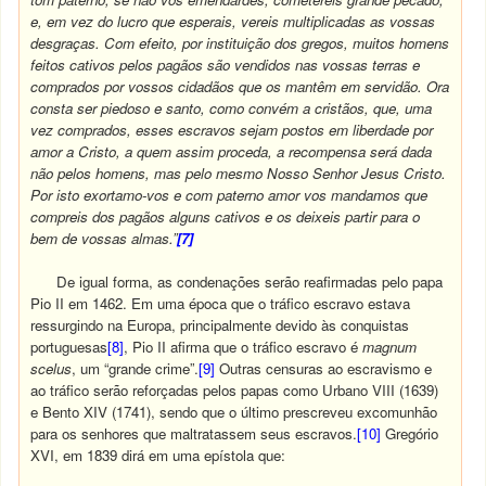
e, em vez do lucro que esperais, vereis multiplicadas as vossas
desgraças. Com efeito, por instituição dos gregos, muitos homens
feitos cativos pelos pagãos são vendidos nas vossas terras e
comprados por vossos cidadãos que os mantêm em servidão. Ora
consta ser piedoso e santo, como convém a cristãos, que, uma
vez comprados, esses escravos sejam postos em liberdade por
amor a Cristo, a quem assim proceda, a recompensa será dada
não pelos homens, mas pelo mesmo Nosso Senhor Jesus Cristo.
Por isto exortamo-vos e com paterno amor vos mandamos que
compreis dos pagãos alguns cativos e os deixeis partir para o
bem de vossas almas.”
[7]
De igual forma, as condenações serão reafirmadas pelo papa
Pio II em 1462. Em uma época que o tráfico escravo estava
ressurgindo na Europa, principalmente devido às conquistas
portuguesas
[8]
, Pio II afirma que o tráfico escravo é
magnum
scelus
, um “grande crime”.
[9]
Outras censuras ao escravismo e
ao tráfico serão reforçadas pelos papas como Urbano VIII (1639)
e Bento XIV (1741), sendo que o último prescreveu excomunhão
para os senhores que maltratassem seus escravos.
[10]
Gregório
XVI, em 1839 dirá em uma epístola que: