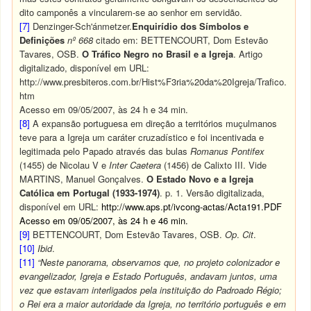
dito camponês a vincularem-se ao senhor em servidão.
[7]
Denzinger-Sch'ánmetzer.
Enquirídio dos Símbolos e
Definições
nº 668
citado em: BETTENCOURT, Dom Estevão
Tavares, OSB.
O Tráfico Negro no Brasil e a Igreja
. Artigo
digitalizado, disponível em URL:
http://www.presbiteros.com.br/Hist%F3ria%20da%20Igreja/Trafico.
htm
Acesso em 09/05/2007, às 24 h e 34 min.
[8]
A expansão portuguesa em direção a territórios muçulmanos
teve para a Igreja um caráter cruzadístico e foi incentivada e
legitimada pelo Papado através das bulas
Romanus Pontifex
(1455) de Nicolau V e
Inter Caetera
(1456) de Calixto III. Vide
MARTINS, Manuel Gonçalves.
O Estado Novo e a Igreja
Católica em Portugal (1933-1974)
. p. 1. Versão digitalizada,
disponível em URL:
http://www.aps.pt/ivcong-actas/Acta191.PDF
Acesso em 09/05/2007, às 24 h e 46 min.
[9]
BETTENCOURT, Dom Estevão Tavares, OSB.
Op
.
Cit
.
[10]
Ibid
.
[11]
“Neste panorama, observamos que, no projeto colonizador e
evangelizador, Igreja e Estado Português, andavam juntos, uma
vez que estavam interligados pela instituição do Padroado Régio;
o Rei era a maior autoridade da Igreja, no território português e em