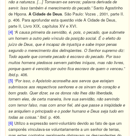
não a natureza. [...] Tornavam-se servos; palavra derivada de
servir. Isso também é merecimento do pecado.”
Santo Agostinho
de Hipona.
A Cidade de Deus
. São Paulo: Vozes , 2001, parte II.
p. 406. Para aprofundar esta questão vide A Cidade de Deus,
parte II, Livro XIX, capítulos XV e XVI.
[4]
“A causa primeira da servidão, é, pois, o pecado, que submete
um homem a outro pelo vínculo da posição social. É o efeito do
juízo de Deus, que é incapaz de injustiça e sabe impor penas
segundo o merecimento dos delinqüentes. O Senhor supremo diz:
Todo aquele que comete pecado é escravo do pecado. Por isso
muitos homens piedosos servem patrões iníquos, mas não livres,
porque quem é vencido por outro fica escravo de quem o venceu.”
Ibid
.p. 406.
[5]
“Por isso, o Apóstolo aconselha aos servos que estejam
submissos aos respectivos senhores e os sirvam de coração e
bom grado. Quer dizer, se os donos não lhes dão liberdade,
tornem eles, de certa maneira, livre sua servidão, não servindo
com temor falso, mas com amor fiel, até que passe a iniqüidade e
se aniquilem o principado e o poder humano e Deus seja tudo em
todas as coisas.” Ibid
. p. 406.
[6]
Utilizo a expressão semi-voluntário devido ao fato de que um
camponês vinculava-se voluntariamente a um senhor de terras,
mas estes contratos geralmente obrigavam os descendentes do