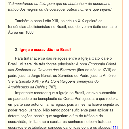
“
Admoestamos os fiéis para que se abstenham do desumano
tráfico dos negros ou de quaisquer outros homens que sejam.”
Também o papa Leão XIII, no século XIX apoiará as
tendências abolicionistas no Brasil, que obtiveram êxito com a lei
Áurea em 1888.
Igreja e escravidão no Brasil
Para tratar acerca das relações entre a Igreja Católica e o
Brasil utilizarei de três fontes principais: A obra
Economia Cristã
dos Senhores no Governo dos Escravos
(fins do século XVII) do
padre jesuíta Jorge Benci, os Sermões do Padre jesuíta Antônio
Vieira (século XVII) e As
Constituiçoens primeyras do
Arcebispado da Bahia
(1707).
Importante recordar que a Igreja no Brasil, estava submetida
ao padroado e ao beneplácito da Coroa Portuguesa, o que reduzia
em parte sua autonomia na região, pois a mesma ficava sujeita ao
poder régio lusitano. Não tendo poder suficiente para aplicar as
determinações papais que sugeriam o fim do tráfico e da
escravidão, limitam-se a exortar os senhores no bom trato aos
escravos e estabelecer sanções canônicas contra os abusos.
[11]