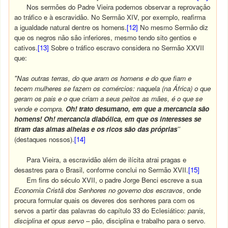
Nos sermões do Padre Vieira podemos observar a reprovação
ao tráfico e à escravidão. No Sermão XIV, por exemplo, reafirma
a igualdade natural dentre os homens.
[12]
No mesmo Sermão diz
que os negros não são inferiores, mesmo tendo sito gentios e
cativos.
[13]
Sobre o tráfico escravo considera no Sermão XXVII
que:
"Nas outras terras, do que aram os homens e do que fiam e
tecem mulheres se fazem os comércios: naquela (na África) o que
geram os pais e o que criam a seus peitos as mães, é o que se
vende e compra.
Oh! trato desumano, em que a mercancia são
homens! Oh! mercancia diabólica, em que os interesses se
tiram das almas alheias e os ricos são das próprias
''
(destaques nossos).
[14]
Para Vieira, a escravidão além de ilícita atrai pragas e
desastres para o Brasil, conforme conclui no Sermão XVII.
[15]
Em fins do século XVII, o padre Jorge Benci escreve a sua
Economia Cristã dos Senhores no governo dos escravos
, onde
procura formular quais os deveres dos senhores para com os
servos a partir das palavras do capítulo 33 do Eclesiático:
panis,
disciplina et opus servo
– pão, disciplina e trabalho para o servo.