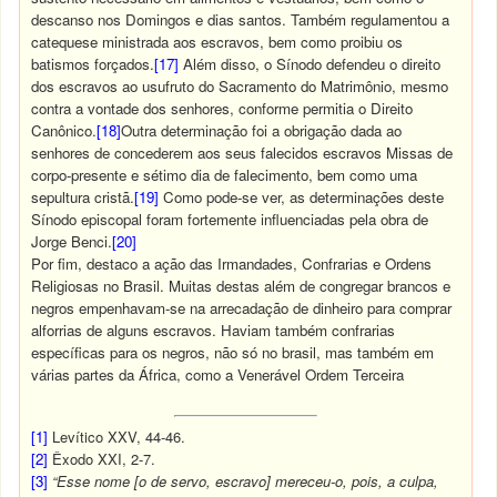
descanso nos Domingos e dias santos. Também regulamentou a
catequese ministrada aos escravos, bem como proibiu os
batismos forçados.
[17]
Além disso, o Sínodo defendeu o direito
dos escravos ao usufruto do Sacramento do Matrimônio, mesmo
contra a vontade dos senhores, conforme permitia o Direito
Canônico.
[18]
Outra determinação foi a obrigação dada ao
senhores de concederem aos seus falecidos escravos Missas de
corpo-presente e sétimo dia de falecimento, bem como uma
sepultura cristã.
[19]
Como pode-se ver, as determinações deste
Sínodo episcopal foram fortemente influenciadas pela obra de
Jorge Benci.
[20]
Por fim, destaco a ação das Irmandades, Confrarias e Ordens
Religiosas no Brasil. Muitas destas além de congregar brancos e
negros empenhavam-se na arrecadação de dinheiro para comprar
alforrias de alguns escravos. Haviam também confrarias
específicas para os negros, não só no brasil, mas também em
várias partes da África, como a Venerável Ordem Terceira
[1]
Levítico XXV, 44-46.
[2]
Êxodo XXI, 2-7.
[3]
“Esse nome [o de servo, escravo] mereceu-o, pois, a culpa,