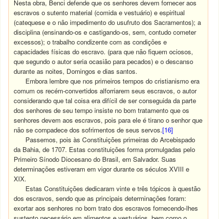
Nesta obra, Benci defende que os senhores devem fornecer aos
escravos o sutento material (comida e vestuário) e espiritual
(catequese e o não impedimento do usufruto dos Sacramentos); a
disciplina (ensinando-os e castigando-os, sem, contudo cometer
excessos); o trabalho condizente com as condições e
capacidades físicas do escravo. (para que não fiquem ociosos,
que segundo o autor seria ocasião para pecados) e o descanso
durante as noites, Domingos e dias santos.
Embora lembre que nos primeiros tempos do cristianismo era
comum os recém-convertidos alforriarem seus escravos, o autor
considerando que tal coisa era difícil de ser conseguida da parte
dos senhores de seu tempo insiste no bom tratamento que os
senhores devem aos escravos, pois para ele é tirano o senhor que
não se compadece dos sofrimentos de seus servos.
[16]
Passemos, pois às Constituições primeiras do Arcebispado
da Bahia, de 1707. Estas constituições forma promulgadas pelo
Primeiro Sínodo Diocesano do Brasil, em Salvador. Suas
determinações estiveram em vigor durante os séculos XVIII e
XIX.
Estas Constituições dedicaram vinte e três tópicos à questão
dos escravos, sendo que as principais determinações foram:
exortar aos senhores no bom trato dos escravos fornecendo-lhes
sustento necessário em alimentos e vestuários, bem como o