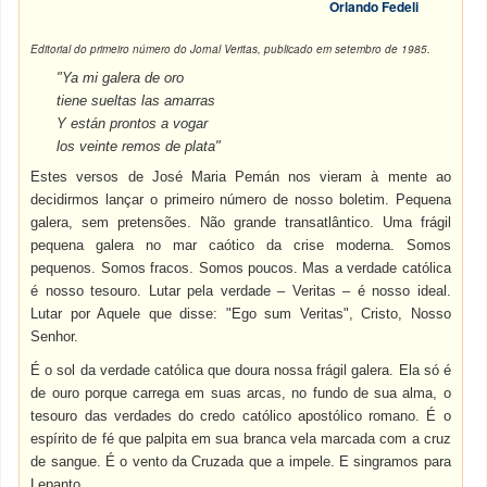
Orlando Fedeli
Editorial do primeiro número do Jornal Veritas, publicado em setembro de 1985.
"Ya mi galera de oro
tiene sueltas las amarras
Y están prontos a vogar
los veinte remos de plata"
Estes versos de José Maria Pemán nos vieram à mente ao
decidirmos lançar o primeiro número de nosso boletim. Pequena
galera, sem pretensões. Não grande transatlântico. Uma frágil
pequena galera no mar caótico da crise moderna. Somos
pequenos. Somos fracos. Somos poucos. Mas a verdade católica
é nosso tesouro. Lutar pela verdade – Veritas – é nosso ideal.
Lutar por Aquele que disse: "Ego sum Veritas", Cristo, Nosso
Senhor.
É o sol da verdade católica que doura nossa frágil galera. Ela só é
de ouro porque carrega em suas arcas, no fundo de sua alma, o
tesouro das verdades do credo católico apostólico romano. É o
espírito de fé que palpita em sua branca vela marcada com a cruz
de sangue. É o vento da Cruzada que a impele. E singramos para
Lepanto.