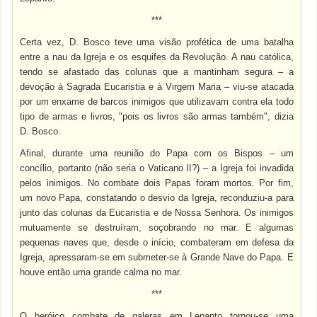
***
Certa vez, D. Bosco teve uma visão profética de uma batalha
entre a nau da Igreja e os esquifes da Revolução. A nau católica,
tendo se afastado das colunas que a mantinham segura – a
devoção à Sagrada Eucaristia e à Virgem Maria – viu-se atacada
por um enxame de barcos inimigos que utilizavam contra ela todo
tipo de armas e livros, "pois os livros são armas também", dizia
D. Bosco.
Afinal, durante uma reunião do Papa com os Bispos – um
concílio, portanto (não seria o Vaticano II?) – a Igreja foi invadida
pelos inimigos. No combate dois Papas foram mortos. Por fim,
um novo Papa, constatando o desvio da Igreja, reconduziu-a para
junto das colunas da Eucaristia e de Nossa Senhora. Os inimigos
mutuamente se destruíram, soçobrando no mar. E algumas
pequenas naves que, desde o início, combateram em defesa da
Igreja, apressaram-se em submeter-se à Grande Nave do Papa. E
houve então uma grande calma no mar.
***
O heróico combate de galeras em Lepanto tornou-se uma