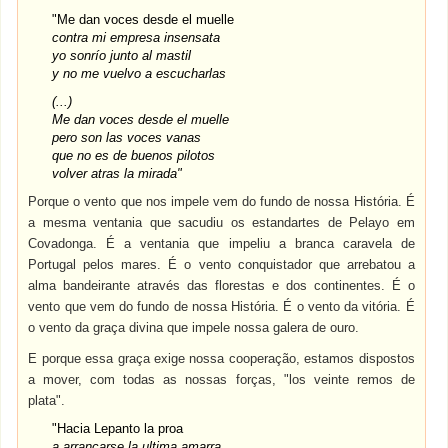
"Me dan voces desde el muelle
contra mi empresa insensata
yo sonrío junto al mastil
y no me vuelvo a escucharlas
(...)
Me dan voces desde el muelle
pero son las voces vanas
que no es de buenos pilotos
volver atras la mirada"
Porque o vento que nos impele vem do fundo de nossa História. É
a mesma ventania que sacudiu os estandartes de Pelayo em
Covadonga. É a ventania que impeliu a branca caravela de
Portugal pelos mares. É o vento conquistador que arrebatou a
alma bandeirante através das florestas e dos continentes. É o
vento que vem do fundo de nossa História. É o vento da vitória. É
o vento da graça divina que impele nossa galera de ouro.
E porque essa graça exige nossa cooperação, estamos dispostos
a mover, com todas as nossas forças, "los veinte remos de
plata".
"Hacia Lepanto la proa
a arrancarse la ultima amarra