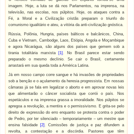
imagem. Hoje, a luta se dá nos Parlamentos, na imprensa, na
televisão, nas escolas, nos púlpitos. Hoje, os ataques contra a
Fé, a Moral e a Civilização cristãs preparam o triunfo do
comunismo igualitário e ateu, a vitória da anti-civilização gnóstica.
Rússia, Polônia, Hungria, países bálticos e balcânicos, China,
Cuba e Vietnam, Cambodge, Laos, Etiópia, Angola e Moçambique
e agora Nicarágua, são alguns dos países que gemem sob a
tirania totalitária marxista
[1]
. No Brasil parece estar sendo
preparado o mesmo declínio. Se cair o Brasil, certamente
arrastará em sua queda toda a América Latina.
Já em nosso campo corre sangue e há invasões de propriedades
sob a benção e o açulamento da heresia progressista. Em nossas
câmaras já se fala em legalizar o aborto e em aprovar novas leis
que alimentarão o câncer socialista que corrói o país. Nos
espetáculos e na imprensa grassa a imoralidade. Nos púlpitos se
apregoa a revolução, a mentira e o permissivismo. E grita-se pelo
direito de expressão do erro enquanto se protesta contra o poder
de Pedro, por ter silenciado – temporariamente – um mestre que
ensina falsidade
[2]
. Comissões de justiça e paz difundem a
revolta, a contestação e a discórdia. Pastores que têm