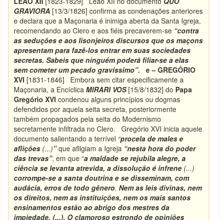
LEÃO XII
[1823-1829] Leão XII no documento
QUO
GRAVIORA
[13/3/1826] confirma as condenações anteriores
e declara que a Maçonaria é inimiga aberta da Santa Igreja,
recomendando ao Clero e aos fiéis precaverem-se
“contra
as seduções e aos lisonjeiros discursos que os maçons
apresentam para fazê-los entrar em suas sociedades
secretas. Sabeis que ninguém poderá filiar-se a elas
sem cometer um pecado gravíssimo”.
e – GREGÓRIO
XVI
[1831-1846] Embora sem citar especificamente a
Maçonaria, a Encíclica
MIRARI VOS
[15/8/1832] do
Papa
Gregório XVI
condenou alguns princípios ou dogmas
defendidos por aquela seita secreta, posteriormente
também propagados pela seita do Modernismo
secretamente infiltrada no Clero. Gregório XVI inicia aquele
documento salientando a terrível
“
procela de males e
aflições
(...)
”
que afligiam a Igreja
“nesta
hora do poder
das trevas”
, em que “
a
maldade se rejubila alegre, a
ciência se levanta atrevida, a dissolução é infrene
(...)
corrompe-se a santa doutrina e se disseminam, com
audácia, erros de todo gênero
.
Nem as leis divinas, nem
os direitos, nem as instituições, nem os mais santos
ensinamentos estão ao abrigo dos mestres da
impiedade. (...). O clamoroso estrondo de opiniões