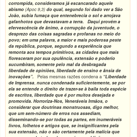
corrompida, consideramos já escancarado aquele
abismo
(
Apoc 9,
3)
do qual, segundo foi dado ver a São
João, subia fumaça que entenebrecia o sol e arrojava
gafanhotos que devastavam a terra.
Daqui provém a
efervescência de ânimo, a corrupção da juventude, o
desprezo das coisas sagradas e profanas no meio do
povo; em uma palavra, a maior e mais poderosa peste
da república, porque, segundo a experiência que
remonta aos tempos primitivos, as cidades que mais
floresceram por sua opulência, extensão e poderio
sucumbiram, somente pelo mal da desbragada
liberdade de opiniões, liberdade de ensino e ânsia de
inovações”.
Pelas mesmas razões condena a
“Liberdade
de Imprensa
,
nunca condenada suficientemente, se por
ela se entende o direito de trazer-se à baila toda espécie
de escritos, liberdade que é por muitos desejada e
promovida. Horroriza-Nos, Veneráveis Irmãos, o
considerar que doutrinas monstruosas, digo melhor,
que um sem-número de erros nos assediam,
disseminando-se por todas as partes, em inumeráveis
livros, folhetos e artigos que, se insignificantes pela
sua extensão, não o são certamente pela malícia que