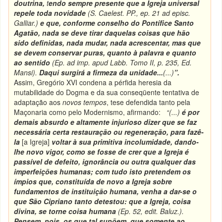
doutrina,
t
endo sempre presente que a Igreja universal
repele toda novidade
(S. Caelest. PP., ep. 21 ad episc.
Galliar.)
e que, conforme conselho do Pontífice Santo
Agatão
, nada se deve tirar daquelas coisas que hão
sido definidas, nada mudar, nada acrescentar, mas que
se devem conservar puras, quanto à palavra e quanto
ao sentido
(
Ep. ad imp. apud Labb. Tomo II, p. 235, Ed.
Mansi
).
Daqui surgirá a firmeza da unidade...
(...)
”.
Assim, Gregório XVI condena a pérfida heresia da
mutabilidade do Dogma e da sua conseqüente tentativa de
adaptação aos
novos tempos
, tese defendida tanto pela
Maçonaria como pelo Modernismo, afirmando:
“(...)
é por
demais absurdo e altamente injurioso dizer que se faz
necessária certa restauração ou regeneração, para fazê-
la
[a Igreja]
voltar à sua primitiva incolumidade, dando-
lhe novo vigor, como se fosse de crer que a Igreja é
passível de defeito, ignorância ou outra qualquer das
imperfeições humanas; com tudo isto pretendem os
ímpios que, constituída de novo a Igreja sobre
fundamentos de instituição humana, venha a dar-se o
que São Cipriano tanto detestou: que a Igreja, coisa
divina, se torne coisa humana
(Ep. 52, edit. Baluz.).
Pensem, pois, os que tal supõem, que somente ao