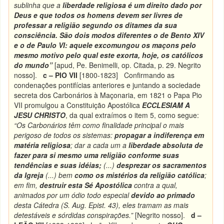
sublinha que a
liberdade religiosa
é um direito dado por
Deus e que todos os homens devem ser livres de
professar a religião segundo os ditames da sua
consciência. São dois modos diferentes o de Bento XIV
e o de Paulo VI: aquele excomungou os maçons pelo
mesmo motivo pelo qual este exorta, hoje, os católicos
do mundo”
[apud, Pe. Benimelli, op. Citada, p. 29. Negrito
nosso].
c – PIO VII
[1800-1823] Confirmando as
condenações pontifícias anteriores e juntando a sociedade
secreta dos Carbonários à Maçonaria, em 1821 o Papa Pio
VII promulgou a Constituição Apostólica
ECCLESIAM A
JESU CHRISTO
, da qual extraímos o item 5, como segue:
“Os Carbonários têm como finalidade principal o mais
perigoso de todos os sistemas:
propagar a indiferença em
matéria religiosa
; dar a cada um a
liberdade absoluta de
fazer para si mesmo uma religião conforme suas
tendências e suas idéias;
(...)
desprezar os sacramentos
da Igreja
(...) bem
como os mistérios da religião católica
;
em fim,
destruir esta Sé Apostólica
contra a qual,
animados por um ódio todo especial
devido ao primado
desta Cátedra (S. Aug. Epist. 43), eles tramam as mais
detestáveis e sórdidas conspirações.”
[Negrito nosso].
d –