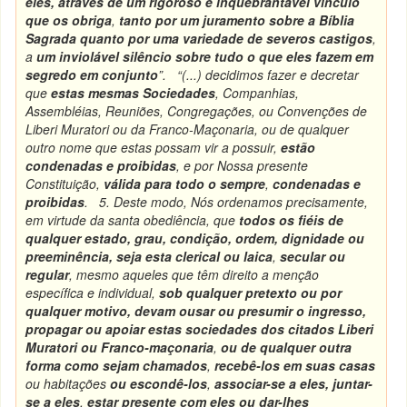
eles,
através de um rigoroso e inquebrantável vínculo
que os obriga
,
tanto por um juramento sobre a Bíblia
Sagrada quanto por uma variedade de severos castigos
,
a
um inviolável silêncio sobre tudo o que eles fazem em
segredo em conjunto
”.
“(...) decidimos fazer e decretar
que
estas mesmas Sociedades
, Companhias,
Assembléias, Reuniões, Congregações, ou Convenções de
Liberi Muratori ou da Franco-Maçonaria, ou de qualquer
outro nome que estas possam vir a possuir,
estão
condenadas e proibidas
, e por Nossa presente
Constituição,
válida para todo o sempre
,
condenadas e
proibidas
.
5. Deste modo, Nós ordenamos precisamente,
em virtude da santa obediência, que
todos os fiéis de
qualquer estado, grau, condição, ordem, dignidade ou
preeminência,
seja esta clerical ou laica
,
secular ou
regular
, mesmo aqueles que têm direito a menção
específica e individual,
sob qualquer pretexto ou por
qualquer motivo, devam ousar ou presumir o ingresso,
propagar ou apoiar estas sociedades dos citados Liberi
Muratori ou Franco-maçonaria
,
ou de qualquer outra
forma como sejam chamados
,
recebê-los em suas casas
ou habitações
ou escondê-los
,
associar-se a eles, juntar-
se a eles
,
estar presente com eles ou dar-lhes