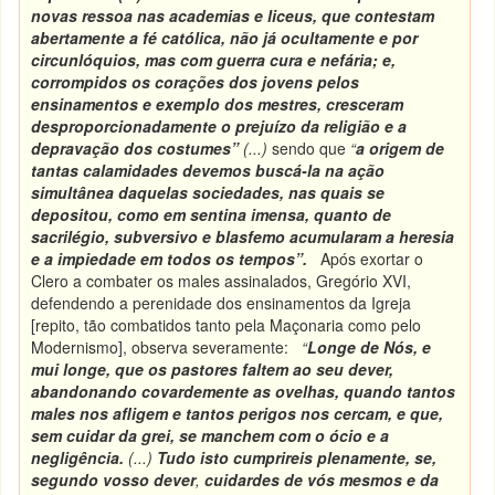
novas ressoa nas academias e liceus, que contestam
abertamente a fé católica, não já ocultamente e por
circunlóquios, mas com guerra cura e nefária; e,
corrompidos os corações dos jovens pelos
ensinamentos e exemplo dos mestres, cresceram
desproporcionadamente o prejuízo da religião e a
depravação dos costumes”
(...)
sendo que
“
a origem de
tantas calamidades devemos buscá-la na ação
simultânea daquelas sociedades, nas quais se
depositou, como em sentina imensa, quanto de
sacrilégio, subversivo e blasfemo acumularam a heresia
e a impiedade em todos os tempos”.
Após exortar o
Clero a combater os males assinalados, Gregório XVI,
defendendo a perenidade dos ensinamentos da Igreja
[repito, tão combatidos tanto pela Maçonaria como pelo
Modernismo], observa severamente:
“
Longe de Nós, e
mui longe, que os pastores faltem ao seu dever,
abandonando covardemente as ovelhas, quando tantos
males nos afligem e tantos perigos nos cercam, e que,
sem cuidar da grei, se manchem com o ócio e a
negligência.
(...)
Tudo isto cumprireis plenamente, se,
segundo vosso dever
,
cuidardes de vós mesmos e da