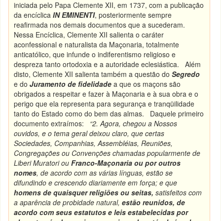
iniciada pelo Papa Clemente XII, em 1737, com a publicação
da encíclica
IN EMINENTI
, posteriormente sempre
reafirmada nos demais documentos que a sucederam.
Nessa Encíclica, Clemente XII salienta o caráter
aconfessional e naturalista da Maçonaria, totalmente
anticatólico, que infunde o indiferentismo religioso e
despreza tanto ortodoxia e a autoridade eclesiástica. Além
disto, Clemente XII salienta também a questão do
Segredo
e do
Juramento de fidelidade
a
que os maçons são
obrigados a respeitar e fazer à Maçonaria e à sua obra e o
perigo que ela representa para segurança e tranqüilidade
tanto do Estado como do bem das almas. Daquele primeiro
documento extraímos:
“2. Agora, chegou a Nossos
ouvidos, e o tema geral deixou claro, que certas
Sociedades, Companhias, Assembléias, Reuniões,
Congregações ou Convenções chamadas popularmente de
Liberi Muratori ou
Franco-Maçonaria
ou por outros
nomes
, de acordo com as várias línguas, estão se
difundindo e crescendo diariamente em força; e que
homens de quaisquer religiões ou seitas,
satisfeitos com
a aparência de probidade natural,
estão reunidos, de
acordo com seus estatutos e leis estabelecidas por