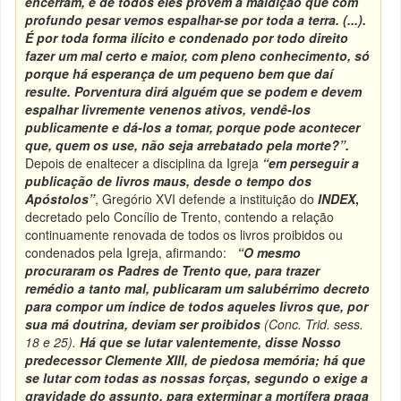
encerram, e de todos eles provém a maldição que com
profundo pesar vemos espalhar-se por toda a terra. (...).
É por toda forma ilícito e condenado por todo direito
fazer um mal certo e maior, com pleno conhecimento, só
porque há esperança de um pequeno bem que daí
resulte.
Porventura dirá alguém que se podem e devem
espalhar livremente venenos ativos, vendê-los
publicamente e dá-los a tomar, porque pode acontecer
que, quem os use, não seja arrebatado pela morte?”.
Depois de enaltecer a disciplina da Igreja
“em perseguir a
publicação de livros maus, desde o tempo dos
Apóstolos”
, Gregório XVI defende a instituição do
INDEX
,
decretado pelo Concílio de Trento, contendo a relação
continuamente renovada de todos
os livros proibidos ou
condenados pela Igreja, afirmando:
“O mesmo
procuraram os Padres de Trento que, para trazer
remédio a tanto mal, publicaram um salubérrimo decreto
para compor um índice de todos aqueles livros que, por
sua má doutrina, deviam ser proibidos
(Conc. Trid. sess.
18 e 25).
Há que se lutar valentemente, disse Nosso
predecessor Clemente XIII, de piedosa memória; há que
se lutar com todas as nossas forças, segundo o exige a
gravidade do assunto, para exterminar a mortífera praga