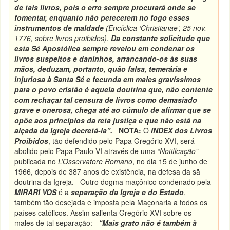
de tais livros, pois o erro sempre procurará onde se
fomentar, enquanto não perecerem no fogo esses
instrumentos de maldade
(Encíclica ‘
Christianae’
, 25 nov.
1776, sobre livros proibidos).
Da constante solicitude que
esta Sé Apostólica sempre revelou em condenar os
livros suspeitos e daninhos, arrancando-os às suas
mãos, deduzam, portanto, quão falsa, temerária e
injuriosa à Santa Sé e fecunda em males gravíssimos
para o povo cristão é aquela doutrina que, não contente
com rechaçar tal censura de livros como demasiado
grave e onerosa, chega até ao cúmulo de afirmar que se
opõe aos princípios da reta justiça e que não está na
alçada da Igreja decretá-la”.
NOTA:
O
INDEX dos Livros
Proibidos
,
tão defendido pelo Papa Gregório XVI, será
abolido pelo Papa Paulo VI através de uma
“Notificação”
publicada no
L’Osservatore Romano
, no dia 15 de junho de
1966, depois de 387 anos de existência, na defesa da sã
doutrina da Igreja. Outro dogma maçônico condenado pela
MIRARI VOS
é a
separação da Igreja e do Estado
,
também tão desejada e imposta pela Maçonaria a todos os
países católicos. Assim salienta Gregório XVI sobre os
males de tal separação:
“Mais grato não é também à