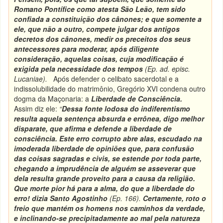
Romano Pontífice como atesta São Leão, tem sido
confiada a constituição dos cânones; e que somente a
ele, que não a outro, compete julgar dos antigos
decretos dos
cânones, medir os preceitos dos seus
antecessores para moderar, após diligente
consideração, aquelas coisas, cuja modificação é
exigida pela necessidade dos tempos
(
Ep. ad. episc.
Lucaniae
).
Após defender o celibato sacerdotal e a
indissolubilidade do matrimônio, Gregório XVI condena outro
dogma da Maçonaria: a
Liberdade de Consciência.
Assim diz ele:
“
Dessa fonte lodosa do indiferentismo
resulta aquela sentença absurda e errônea, digo melhor
disparate, que afirma e defende a liberdade de
consciência. Este erro corrupto abre alas, escudado na
imoderada liberdade de
opiniões que, para confusão
das coisas sagradas e civis, se estende por toda parte,
chegando a imprudência de alguém se asseverar que
dela resulta grande proveito para a causa da religião.
Que morte pior há para a alma, do que a liberdade do
erro! dizia Santo Agostinho
(
Ep
. 166).
Certamente, roto o
freio que mantém os homens nos caminhos da verdade,
e inclinando-se precipitadamente ao mal pela natureza