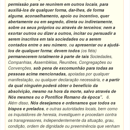
permissão para se reunirem em outros locais
,
para
auxiliá-los de qualquer forma, dar-lhes, de forma
alguma
,
aconselhamento, apoio ou incentivo, quer
abertamente ou em segredo, direta ou indiretamente
,
sobre os seus próprios ou através de terceiros
;
nem a
exortar outros ou dizer a outros, incitar ou persuadir a
serem inscritos em tais sociedades ou a serem
contados entre o seu número
, o
u apresentar ou a ajudá-
los de qualquer forma
;
devem todos
(os fiéis)
permanecerem totalmente à parte de tais
Sociedades,
Companhias, Assembléias, Reuniões, Congregações ou
Convenções,
sob pena de excomunhão
para todas as
pessoas acima mencionadas,
apoiadas por qualquer
manifestação, ou qualquer declaração necessária, e
a partir
da qual ninguém poderá obter o benefício da
absolvição, mesmo na hora da morte, salvo através de
Nós mesmos ou o Pontífice Romano da época”.
6.
Além disso,
Nós desejamos e ordenamos que todos os
bispos e prelados
, e outras autoridades locais, bem como
os inquisidores de heresia, investiguem e procedam contra
os transgressores, independentemente da situação, grau,
condição, ordem de dignidade ou preeminência que venham