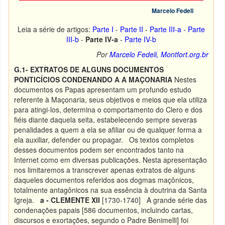
Marcelo Fedeli
Leia a série de artigos:
Parte I
-
Parte II
-
Parte III-a
-
Parte
III-b
-
Parte IV-a
-
Parte IV-b
Por
Marcelo Fedeli, Montfort.org.br
G.1- EXTRATOS DE ALGUNS DOCUMENTOS
PONTICÍCIOS CONDENANDO A A MAÇONARIA
Nestes
documentos os Papas apresentam um profundo estudo
referente à Maçonaria, seus objetivos e meios que ela utiliza
para atingi-los, determina o comportamento do Clero e dos
fiéis diante daquela seita, estabelecendo sempre severas
penalidades a quem a ela se afiliar ou de qualquer forma a
ela auxiliar, defender ou propagar. Os textos completos
desses documentos podem ser encontrados tanto na
Internet como em diversas publicações. Nesta apresentação
nos limitaremos a transcrever apenas extratos de alguns
daqueles documentos referidos aos dogmas maçônicos,
totalmente antagônicos na sua essência à doutrina da Santa
Igreja.
a - CLEMENTE XII
[1730-1740] A grande série das
condenações papais [586 documentos, incluindo cartas,
discursos e exortações, segundo o Padre Benimelli] foi