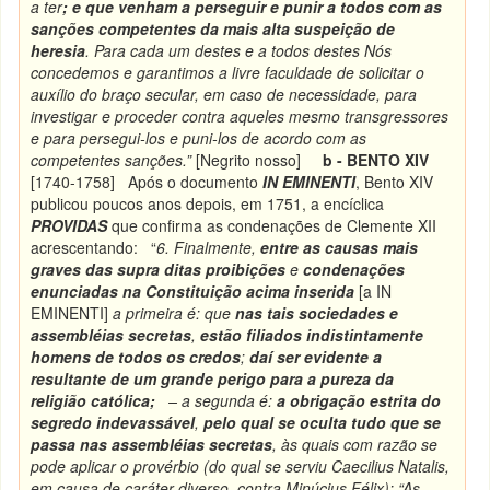
a ter
; e que venham a perseguir e punir a todos com as
sanções competentes da mais alta suspeição de
heresia
. Para cada um destes e a todos destes Nós
concedemos e garantimos a livre faculdade de solicitar o
auxílio do braço secular, em caso de necessidade, para
investigar e proceder contra aqueles mesmo transgressores
e para persegui-los e puni-los de acordo com as
competentes sanções.”
[Negrito nosso]
b - BENTO XIV
[1740-1758] Após o documento
IN EMINENTI
, Bento XIV
publicou poucos anos depois, em 1751, a encíclica
PROVIDAS
que confirma as condenações de Clemente XII
acrescentando: “
6. Finalmente,
entre as causas mais
graves das supra ditas
proibições
e
condenações
enunciadas na Constituição acima inserida
[a IN
EMINENTI]
a primeira é: que
nas tais sociedades e
assembléias secretas
,
estão filiados indistintamente
homens de todos os credos
;
daí ser evidente a
resultante de um grande perigo para a pureza da
religião católica;
– a segunda é:
a obrigação estrita do
segredo indevassável
,
pelo qual se oculta tudo que se
passa nas assembléias secretas
, às quais com razão se
pode aplicar o provérbio (do qual se serviu Caecilius Natalis,
em causa de caráter diverso, contra Minúcius Félix): “As