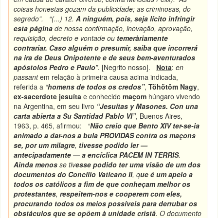
coisas honestas gozam da publicidade; as criminosas, do
segredo”.
“(...) 12.
A ninguém, pois, seja lícito infringir
esta página
de nossa confirmação, inovação, aprovação,
requisição, decreto e vontade ou
temeràriamente
contrariar.
Caso alguém o presumir, saiba que incorrerá
na ira de Deus Onipotente e de seus bem-aventurados
apóstolos Pedro e Paulo
”.
[Negrito nosso].
Nota
:
en
passant
em relação à primeira causa acima indicada,
referida a
“
homens de todos os credos”
,
Töhötöm Nagy
,
ex-sacerdote jesuíta
e conhecido
maçom
húngaro vivendo
na Argentina, em seu livro
“Jesuítas y Masones. Con una
carta abierta a Su Santidad Pablo VI”
, Buenos Aires,
1963, p. 465, afirmou:
“
Não creio que Bento XIV ter-se-ia
animado a dar-nos a bula
PROVIDAS
contra os maçons
se,
por um milagre
,
tivesse podido ler —
antecipadamente — a encíclica
PACEM IN TERRIS
.
Ainda menos
se tiv
esse podido ter uma visão de um dos
documentos do
Concílio Vaticano II
, q
ue é um apelo a
todos os católicos a fim de que
conheçam melhor os
protestantes
,
respeitem-nos e cooperem com eles,
procurando todos os meios possíveis para
derrubar os
obstáculos que se opõem à unidade cristã
. O documento