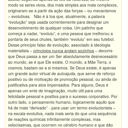
modo os seres vivos, dos mais simples aos mais complexos,
originaram-se a partir da ação das forças – ou mecanismos
– evolutivas. Não é à toa que, atualmente, a palavra
“evolução” seja usada correntemente para designar um
desenvolvimento de qualquer coisa. Um patinho que
começa a nadar, “evoluiu”, e uma pessoa que melhorou a
pontaria de seus chutes, também “evoluiu” em seu futebol.
Desse princípio falso de evolução, associado à ideologia
materialista –
princípios nunca andam sozinhos
– decorre
que Deus passa a ser um Ser absolutamente desnecessário
ao mundo, se é que Ele existe. O mundo, a Mãe Terra, o
cosmos, bastam-se a si mesmos. Se Deus existe, é apenas
um grande autor virtual de autoajuda, que serve de reforço
positivo ou de motivação de promoção pessoal, ou ainda de
justificativa para atos impensados. Para alguns, Deus é
apenas um ente de imaginação, muito útil para uma
felicidade pessoal e positiva para o sucesso corporativo. Por
outro lado, o pensamento humano, logicamente aquilo que
há de mais “derivado” - para usar um termo evolucionista –
na escala evolutiva, nada mais seria do que uma sequência
de reações químicas infinitamente complexas, mas
velocíssimas, que ocorrem no cérebro humano e que dão