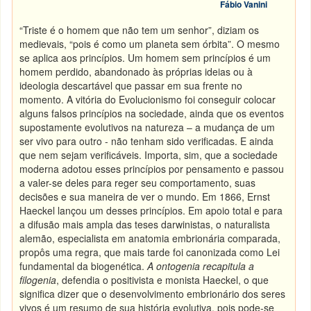
Fábio Vanini
“Triste é o homem que não tem um senhor”, diziam os
medievais, “pois é como um planeta sem órbita”. O mesmo
se aplica aos princípios. Um homem sem princípios é um
homem perdido, abandonado às próprias ideias ou à
ideologia descartável que passar em sua frente no
momento. A vitória do Evolucionismo foi conseguir colocar
alguns falsos princípios na sociedade, ainda que os eventos
supostamente evolutivos na natureza – a mudança de um
ser vivo para outro - não tenham sido verificadas. E ainda
que nem sejam verificáveis. Importa, sim, que a sociedade
moderna adotou esses princípios por pensamento e passou
a valer-se deles para reger seu comportamento, suas
decisões e sua maneira de ver o mundo. Em 1866, Ernst
Haeckel lançou um desses princípios. Em apoio total e para
a difusão mais ampla das teses darwinistas, o naturalista
alemão, especialista em anatomia embrionária comparada,
propôs uma regra, que mais tarde foi canonizada como Lei
fundamental da biogenética.
A ontogenia recapitula a
filogenia
, defendia o positivista e monista Haeckel, o que
significa dizer que o desenvolvimento embrionário dos seres
vivos é um resumo de sua história evolutiva, pois pode-se