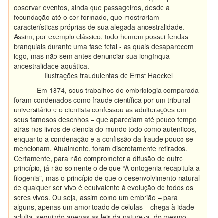
observar eventos, ainda que passageiros, desde a
fecundação até o ser formado, que mostrariam
características próprias de sua alegada ancestralidade.
Assim, por exemplo clássico, todo homem possui fendas
branquiais durante uma fase fetal - as quais desaparecem
logo, mas não sem antes denunciar sua longínqua
ancestralidade aquática.
Ilustrações fraudulentas de Ernst Haeckel
Em 1874, seus trabalhos de embriologia comparada
foram condenados como fraude científica por um tribunal
universitário e o cientista confessou as adulterações em
seus famosos desenhos – que apareciam até pouco tempo
atrás nos livros de ciência do mundo todo como autênticos,
enquanto a condenação e a confissão da fraude pouco se
mencionam. Atualmente, foram discretamente retirados.
Certamente, para não comprometer a difusão de outro
princípio, já não somente o de que “A ontogenia recapitula a
filogenia”, mas o princípio de que o desenvolvimento natural
de qualquer ser vivo é equivalente à evolução de todos os
seres vivos. Ou seja, assim como um embrião – para
alguns, apenas um amontoado de células – chega à idade
adulta, seguindo apenas as leis da natureza, do mesmo