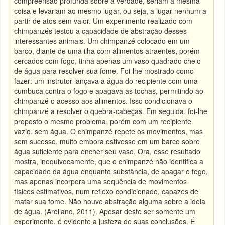
compreensão profunda sobre a verdade, seriam a mesma
coisa e levariam ao mesmo lugar, ou seja, a lugar nenhum a
partir de atos sem valor. Um experimento realizado com
chimpanzés testou a capacidade de abstração desses
interessantes animais. Um chimpanzé colocado em um
barco, diante de uma ilha com alimentos atraentes, porém
cercados com fogo, tinha apenas um vaso quadrado cheio
de água para resolver sua fome. Foi-lhe mostrado como
fazer: um instrutor lançava a água do recipiente com uma
cumbuca contra o fogo e apagava as tochas, permitindo ao
chimpanzé o acesso aos alimentos. Isso condicionava o
chimpanzé a resolver o quebra-cabeças. Em seguida, foi-lhe
proposto o mesmo problema, porém com um recipiente
vazio, sem água. O chimpanzé repete os movimentos, mas
sem sucesso, muito embora estivesse em um barco sobre
água suficiente para encher seu vaso. Ora, esse resultado
mostra, inequivocamente, que o chimpanzé não identifica a
capacidade da água enquanto substância, de apagar o fogo,
mas apenas incorpora uma sequência de movimentos
físicos estimativos, num reflexo condicionado, capazes de
matar sua fome. Não houve abstração alguma sobre a ideia
de água. (Arellano, 2011). Apesar deste ser somente um
experimento, é evidente a justeza de suas conclusões. É