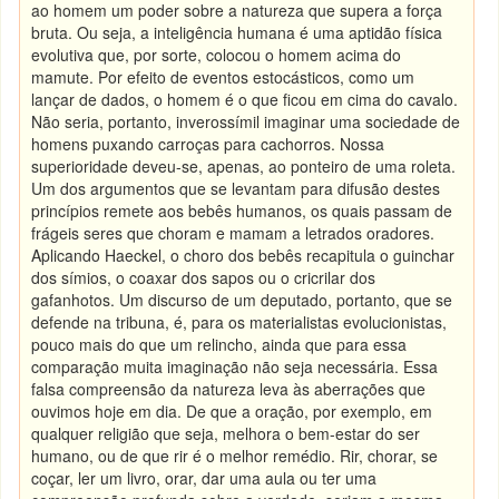
ao homem um poder sobre a natureza que supera a força
bruta. Ou seja, a inteligência humana é uma aptidão física
evolutiva que, por sorte, colocou o homem acima do
mamute. Por efeito de eventos estocásticos, como um
lançar de dados, o homem é o que ficou em cima do cavalo.
Não seria, portanto, inverossímil imaginar uma sociedade de
homens puxando carroças para cachorros. Nossa
superioridade deveu-se, apenas, ao ponteiro de uma roleta.
Um dos argumentos que se levantam para difusão destes
princípios remete aos bebês humanos, os quais passam de
frágeis seres que choram e mamam a letrados oradores.
Aplicando Haeckel, o choro dos bebês recapitula o guinchar
dos símios, o coaxar dos sapos ou o cricrilar dos
gafanhotos. Um discurso de um deputado, portanto, que se
defende na tribuna, é, para os materialistas evolucionistas,
pouco mais do que um relincho, ainda que para essa
comparação muita imaginação não seja necessária. Essa
falsa compreensão da natureza leva às aberrações que
ouvimos hoje em dia. De que a oração, por exemplo, em
qualquer religião que seja, melhora o bem-estar do ser
humano, ou de que rir é o melhor remédio. Rir, chorar, se
coçar, ler um livro, orar, dar uma aula ou ter uma