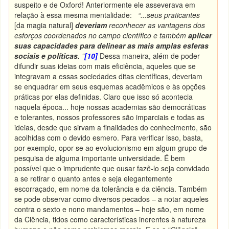
suspeito e de Oxford! Anteriormente ele asseverava em
relação à essa mesma mentalidade:
“...seus praticantes
[da magia natural]
deveriam
reconhecer as vantagens dos
esforços coordenados no campo científico e também
aplicar
suas capacidades para delinear as mais amplas esferas
sociais e políticas.
”
[10]
Dessa maneira, além de poder
difundir suas ideias com mais eficiência, aqueles que se
integravam a essas sociedades ditas científicas, deveriam
se enquadrar em seus esquemas acadêmicos e às opções
práticas por elas definidas. Claro que isso só acontecia
naquela época... hoje nossas academias são democráticas
e tolerantes, nossos professores são imparciais e todas as
ideias, desde que sirvam a finalidades do conhecimento, são
acolhidas com o devido esmero. Para verificar isso, basta,
por exemplo, opor-se ao evolucionismo em algum grupo de
pesquisa de alguma importante universidade. É bem
possível que o imprudente que ousar fazê-lo seja convidado
a se retirar o quanto antes e seja elegantemente
escorraçado, em nome da tolerância e da ciência. Também
se pode observar como diversos pecados – a notar aqueles
contra o sexto e nono mandamentos – hoje são, em nome
da Ciência, tidos como características inerentes à natureza