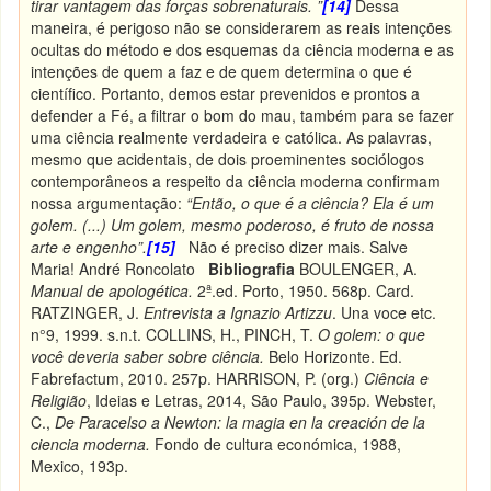
tirar vantagem das forças sobrenaturais. ”
[14]
Dessa
maneira, é perigoso não se considerarem as reais intenções
ocultas do método e dos esquemas da ciência moderna e as
intenções de quem a faz e de quem determina o que é
científico. Portanto, demos estar prevenidos e prontos a
defender a Fé, a filtrar o bom do mau, também para se fazer
uma ciência realmente verdadeira e católica. As palavras,
mesmo que acidentais, de dois proeminentes sociólogos
contemporâneos a respeito da ciência moderna confirmam
nossa argumentação:
“Então, o que é a ciência? Ela é um
golem. (...) Um golem, mesmo poderoso, é fruto de nossa
arte e engenho”.
[15]
Não é preciso dizer mais. Salve
Maria! André Roncolato
Bibliografia
BOULENGER, A.
Manual de apologética.
2ª.ed. Porto, 1950. 568p. Card.
RATZINGER, J.
Entrevista a Ignazio Artizzu
. Una voce etc.
n°9, 1999. s.n.t. COLLINS, H., PINCH, T.
O golem: o que
você deveria saber sobre ciência.
Belo Horizonte. Ed.
Fabrefactum, 2010. 257p. HARRISON, P. (org.)
Ciência e
Religião
, Ideias e Letras, 2014, São Paulo, 395p. Webster,
C.,
De Paracelso a Newton: la magia en la creación de la
ciencia moderna.
Fondo de cultura económica, 1988,
Mexico, 193p.