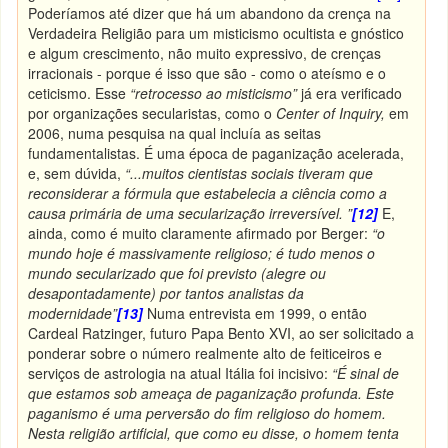
Poderíamos até dizer que há um abandono da crença na
Verdadeira Religião para um misticismo ocultista e gnóstico
e algum crescimento, não muito expressivo, de crenças
irracionais - porque é isso que são - como o ateísmo e o
ceticismo. Esse
“retrocesso ao misticismo”
já era verificado
por organizações secularistas, como o
Center of Inquiry,
em
2006, numa pesquisa na qual incluía as seitas
fundamentalistas. É uma época de paganização acelerada,
e, sem dúvida,
“...muitos cientistas sociais tiveram que
reconsiderar a fórmula que estabelecia a ciência como a
causa primária de uma secularização irreversível. ”
[12]
E,
ainda, como é muito claramente afirmado por Berger:
“o
mundo hoje é massivamente religioso; é tudo menos o
mundo secularizado que foi previsto (alegre ou
desapontadamente) por tantos analistas da
modernidade”
[13]
Numa entrevista em 1999, o então
Cardeal Ratzinger, futuro Papa Bento XVI, ao ser solicitado a
ponderar sobre o número realmente alto de feiticeiros e
serviços de astrologia na atual Itália foi incisivo:
“É sinal de
que estamos sob ameaça de paganização profunda. Este
paganismo é uma perversão do fim religioso do homem.
Nesta religião artificial, que como eu disse, o homem tenta