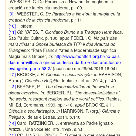
WEBSTER, C. De Paracelso a Newton: la magia en la
creación de la ciencia moderna, p.109.
[9]
WEBSTER, C.
De Paracelso a Newton: la magia en la
creación de la ciencia moderna
, p.111
[10]
Ibidem.
[11]
Cfr.
YATES, F.
Giordano Bruno e a Tradição Hermética
.
São Paulo: Cultrix, p. 180, apud FEDELI, O.
No país das
maravilhas: a Gnose burlesca da TFP e dos Arautos do
Evangelho
: “Para Francis Yates a Modernidade significa
Magia mais Gnose”,
in:
http://www.montfort.org.br/no-pais-
das-maravilhas-a-gnose-burlesca-da-tfp-e-dos-arautos-do-
evangelho-parte-58-2/
(acessado em 26/04/2016 16:04)
[12]
BROOKE, J.H.
Ciência e secularização. in
HARRISON,
P. (org.)
Ciência e Religião
, Ideias e Letras,
2014, p.140.
[13]
BERGER, P.L.
The desecularization of the world: a
global overview. In:
BERGER, P.L.
The desecularization of
the world: resurgent religion and the world politics.
Rapids,
MI. Ed. Eerdmans, 1999, pp.1-18.
apud
BROOKE, J.H.
Ciência e secularização. in
HARRISON, P. (org.)
Ciência e
Religião
, Ideias e Letras,
2014, p.140.
[14]
Card. RATZINGER, J. entrevista ao Padre Ignazio
Artizzu . Una voce etc. n°9, 1999. s.n.t.
[15]
COLLINS, H., PINCH, T.
O golem: o que você deveria