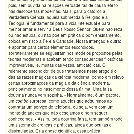
pois, sem dúvida há relações verdadeiras de causa-efeito
nas descobertas modernas. Mais: para o católico a
Verdadeira Ciência, aquela submetida à Religião e à
Teologia, é fundamental para a vida intelectual e para
melhor amar e servir a Deus Nosso Senhor. Quem não reza,
ou não estuda, ou não põe em prática o bom ensinamento,
coloca em risco a Fé e a Caridade. Nossa intenção é outra:
é apontar para certos elementos escondidos,
sorrateiramente se esgueiram nos modelos propostos pelas
teorias modernas e acabam tendo consequências filosóficas
imprevisíveis, e, muitas das vezes, anticatólicas. O
“elemento escondido” de que trataremos neste artigo é o
das as raízes mágicas da ciência moderna, pondo em relevo
certas aproximações da magia e da ciência moderna,
principalmente no nascimento dessa última. Uma falsa
doutrina nunca vem sozinha. - Normalmente, é um pacote,
um
combo
surpresa, como aqueles que adquirimos ao
contratar um serviço de telefonia, ou seja, vem com um
monte de anexos que não desejamos e nem sequer
conhecemos. - Assim, toda doutrina falsa, tem também todo
um sistema de crenças e práticas, ainda que ocultas e
dissimuladas. E na gnose científica, essa prática