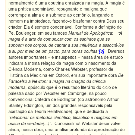
normalmente é uma doutrina enraizada na magia. A magia é
uma prática abominável, repugnante e maligna que
corrompe a alma e a submete ao demônio, lançando o
homem na impiedade, fazendo-o blasfemar contra Deus seu
criador. Ela é sempre condenável. Conforme a definição do
Pe. Boulenger, em seu famoso
Manual de Apologética
:
“A
magia é a arte de comunicar com os espíritos que se
supõem nos corpos, de captar a sua influência e associá-los
a si, por meio de um pacto, para obras ocultas”
[3]
Diversos
autores importantes – e insuspeitos – nessa área de estudo
indicam a íntima relação da magia com o nascimento da
Ciência Moderna, como Charles Webster, professor de
História da Medicina em Oxford, em sua importante obra
De
Paracelso a Newton: a magia na criação da ciência
moderna,
opúsculo que é o resultado literário do ciclo de
palestra dado por Webster em Cambrige, na pouco
convencional Cátedra de Eddington (do astrônomo Arthur
Stanley Eddington, um dos grandes responsáveis pela
aceitação da Teoria Relatividade), que é dedicada a
“relacionar os métodos científico, filosófico e religioso em
busca da verdade(...)”.
Curiosíssimo! Webster desenvolve
ainda, nessa obra, uma análise profunda da aproximação do