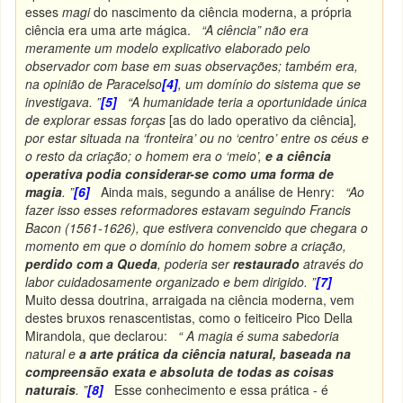
esses
magi
do nascimento da ciência moderna, a própria
ciência era uma arte mágica.
“A ciência” não era
meramente um modelo explicativo elaborado pelo
observador com base em suas observações; também era,
na opinião de Paracelso
[4]
, um domínio do sistema que se
investigava. ”
[5]
“A humanidade teria a oportunidade única
de explorar essas forças
[as do lado operativo da ciência]
,
por estar situada na ‘fronteira’ ou no ‘centro’ entre os céus e
o resto da criação; o homem era o ‘meio’,
e a ciência
operativa podia considerar-se como uma forma de
magia
. ”
[6]
Ainda mais, segundo a análise de Henry:
“Ao
fazer isso esses reformadores estavam seguindo Francis
Bacon (1561-1626), que estivera convencido que chegara o
momento em que o domínio do homem sobre a criação,
perdido com a Queda
, poderia ser
restaurado
através do
labor cuidadosamente organizado e bem dirigido. ”
[7]
Muito dessa doutrina, arraigada na ciência moderna, vem
destes bruxos renascentistas, como o feiticeiro Pico Della
Mirandola, que declarou:
“ A magia é suma sabedoria
natural e
a arte prática da ciência natural,
baseada na
compreensão exata e absoluta de todas as coisas
naturais
. ”
[8]
Esse conhecimento e essa prática - é