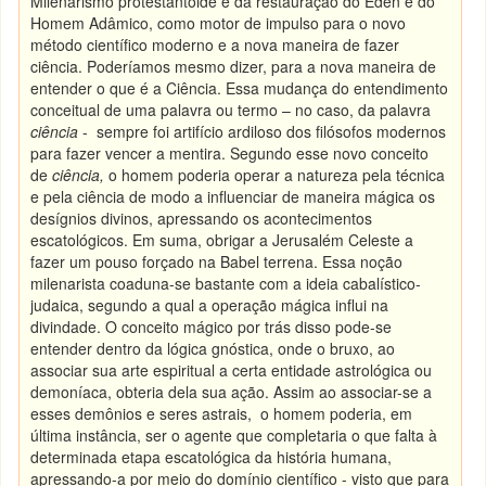
Milenarismo protestantóide e da restauração do Éden e do
Homem Adâmico, como motor de impulso para o novo
método científico moderno e a nova maneira de fazer
ciência. Poderíamos mesmo dizer, para a nova maneira de
entender o que é a Ciência. Essa mudança do entendimento
conceitual de uma palavra ou termo – no caso, da palavra
ciência
- sempre foi artifício ardiloso dos filósofos modernos
para fazer vencer a mentira. Segundo esse novo conceito
de
ciência,
o homem poderia operar a natureza pela técnica
e pela ciência de modo a influenciar de maneira mágica os
desígnios divinos, apressando os acontecimentos
escatológicos. Em suma, obrigar a Jerusalém Celeste a
fazer um pouso forçado na Babel terrena. Essa noção
milenarista coaduna-se bastante com a ideia cabalístico-
judaica, segundo a qual a operação mágica influi na
divindade. O conceito mágico por trás disso pode-se
entender dentro da lógica gnóstica, onde o bruxo, ao
associar sua arte espiritual a certa entidade astrológica ou
demoníaca, obteria dela sua ação. Assim ao associar-se a
esses demônios e seres astrais, o homem poderia, em
última instância, ser o agente que completaria o que falta à
determinada etapa escatológica da história humana,
apressando-a por meio do domínio científico - visto que para