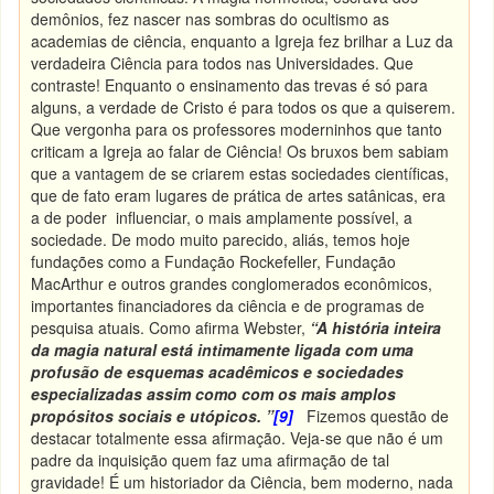
demônios, fez nascer nas sombras do ocultismo as
academias de ciência, enquanto a Igreja fez brilhar a Luz da
verdadeira Ciência para todos nas Universidades. Que
contraste! Enquanto o ensinamento das trevas é só para
alguns, a verdade de Cristo é para todos os que a quiserem.
Que vergonha para os professores moderninhos que tanto
criticam a Igreja ao falar de Ciência! Os bruxos bem sabiam
que a vantagem de se criarem estas sociedades científicas,
que de fato eram lugares de prática de artes satânicas, era
a de poder influenciar, o mais amplamente possível, a
sociedade. De modo muito parecido, aliás, temos hoje
fundações como a Fundação Rockefeller, Fundação
MacArthur e outros grandes conglomerados econômicos,
importantes financiadores da ciência e de programas de
pesquisa atuais. Como afirma Webster,
“A história inteira
da magia natural está intimamente ligada com uma
profusão de esquemas acadêmicos e sociedades
especializadas assim como com os mais amplos
propósitos sociais e utópicos. ”
[9]
Fizemos questão de
destacar totalmente essa afirmação. Veja-se que não é um
padre da inquisição quem faz uma afirmação de tal
gravidade! É um historiador da Ciência, bem moderno, nada