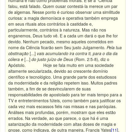
humana e não como problemas morais. E se a “Ciência”
falou, está falado. Quem ousar contestá-la merece um par
de algemas. Nesse ponto é curioso observar uma similitude
curiosa: a magia demoníaca e operativa também emprega
em seus rituais atos contrários à castidade e,
particularmente, contrários à natureza. Mas não nos
enganemos, Deus tudo vê. E a cada um dará o que lhe for
devido. Nenhum pecado, mesmo aqueles cometidos em
nome da Ciência ficarão sem Seu justo Julgamento
. Pela tua
obstinação
[...]
vais acumulando ira contra ti, para o dia da
cólera e
[...]
do justo juízo de Deus
(Rom. 2:5-8), diz o
Apóstolo. Hoje se fala muito em uma sociedade
altamente secularizada, devido ao crescente domínio
científico e tecnológico. Uma grande parte dos estudiosos
da modernidade e da religião repetem isso. Muitos padres
também, a fim de se desvincularem de suas
responsabilidades de apostolado para ter mais tempo para a
TV e entretenimentos fúteis, como também para justificar os
cada vez mais escassos fiéis nas missas e nas paróquias.
Análises mais profundas, porém, mostram que eles estão
errados. Na verdade, ao que parece, o que há é uma
satanização da modernidade com altas doses de magia e
gnose, como indicava, de outra maneira, Francis Yates
[11]
.