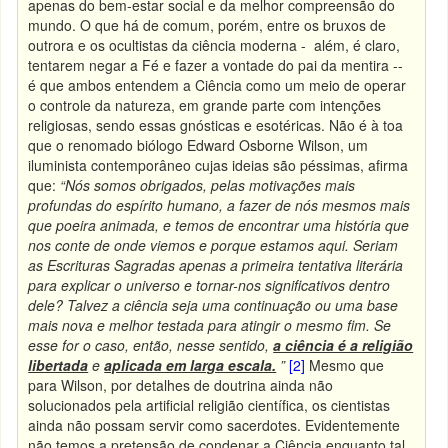
apenas do bem-estar social e da melhor compreensão do
mundo. O que há de comum, porém, entre os bruxos de
outrora e os ocultistas da ciência moderna - além, é claro,
tentarem negar a Fé e fazer a vontade do pai da mentira --
é que ambos entendem a Ciência como um meio de operar
o controle da natureza, em grande parte com intenções
religiosas, sendo essas gnósticas e esotéricas. Não é à toa
que o renomado biólogo Edward Osborne Wilson, um
iluminista contemporâneo cujas ideias são péssimas, afirma
que:
“Nós somos obrigados, pelas motivações mais
profundas do espírito humano, a fazer de nós mesmos mais
que poeira animada, e temos de encontrar uma história que
nos conte de onde viemos e porque estamos aqui. Seriam
as Escrituras Sagradas apenas a primeira tentativa literária
para explicar o universo e tornar-nos significativos dentro
dele? Talvez a ciência seja uma continuação ou uma base
mais nova e melhor testada para atingir o mesmo fim. Se
esse for o caso, então, nesse sentido,
a ciência é a religião
libertada
e
aplicada em larga escala.
”
[2]
Mesmo que
para Wilson, por detalhes de doutrina ainda não
solucionados pela artificial religião científica, os cientistas
ainda não possam servir como sacerdotes. Evidentemente
não temos a pretensão de condenar a Ciência enquanto tal,