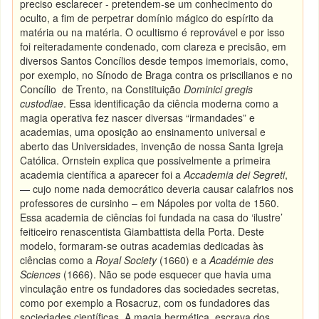
preciso esclarecer - pretendem-se um conhecimento do
oculto, a fim de perpetrar domínio mágico do espírito da
matéria ou na matéria. O ocultismo é reprovável e por isso
foi reiteradamente condenado, com clareza e precisão, em
diversos Santos Concílios desde tempos imemoriais, como,
por exemplo, no Sínodo de Braga contra os priscilianos e no
Concílio de Trento, na Constituição
Dominici gregis
custodiae
. Essa identificação da ciência moderna como a
magia operativa fez nascer diversas “irmandades” e
academias, uma oposição ao ensinamento universal e
aberto das Universidades, invenção de nossa Santa Igreja
Católica. Ornstein explica que possivelmente a primeira
academia científica a aparecer foi a
Accademia dei Segreti
,
— cujo nome nada democrático deveria causar calafrios nos
professores de cursinho – em Nápoles por volta de 1560.
Essa academia de ciências foi fundada na casa do ‘ilustre’
feiticeiro renascentista Giambattista della Porta. Deste
modelo, formaram-se outras academias dedicadas às
ciências como a
Royal Society
(1660) e a
Académie des
Sciences
(1666). Não se pode esquecer que havia uma
vinculação entre os fundadores das sociedades secretas,
como por exemplo a Rosacruz, com os fundadores das
sociedades científicas. A magia hermética, escrava dos