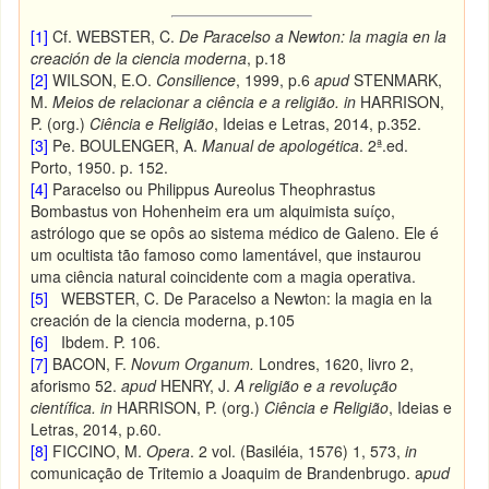
[1]
Cf. WEBSTER, C.
De Paracelso a Newton: la magia en la
creación de la ciencia moderna
, p.18
[2]
WILSON, E.O.
Consilience
, 1999, p.6
apud
STENMARK,
M.
Meios de relacionar a ciência e a religião. in
HARRISON,
P. (org.)
Ciência e Religião
, Ideias e Letras,
2014, p.352.
[3]
Pe. BOULENGER, A.
Manual de apologética
. 2ª.ed.
Porto, 1950. p. 152.
[4]
Paracelso ou Philippus Aureolus Theophrastus
Bombastus von Hohenheim era um alquimista suíço,
astrólogo que se opôs ao sistema médico de Galeno. Ele é
um ocultista tão famoso como lamentável, que instaurou
uma ciência natural coincidente com a magia operativa.
[5]
WEBSTER, C. De Paracelso a Newton: la magia en la
creación de la ciencia moderna, p.105
[6]
Ibdem. P. 106.
[7]
BACON, F.
Novum Organum.
Londres, 1620, livro 2,
aforismo 52.
apud
HENRY, J.
A religião e a revolução
científica. in
HARRISON, P. (org.)
Ciência e Religião
, Ideias e
Letras,
2014, p.60.
[8]
FICCINO, M.
Opera
. 2 vol. (Basiléia, 1576) 1, 573,
in
comunicação de Tritemio a Joaquim de Brandenbrugo. a
pud