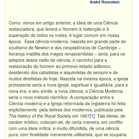
André Roncolato
Como vimos em artigo anterior, a ideia de uma Ciência
restauradora, que levará o Homem à redenção e à
superação de todos os males, é lugar comum em nossa
época. Essa ciência moderna, nascida em grande parte do
ocultismo de Newton e dos neoplatônicos de Cambrige –
herança maldita dos magos renascentistas – seria, para os
adeptos dessa visão da ciência, o caminho para a
restauração do homem ao primevo estado adâmico,
desiderato dos cabalistas e alquimistas de sempre e de
muitos direitistas de hoje. Nascida na mesma época, a igreja
protestante seria a nova igreja, espiritual e igualitária, para a
nova era, e seu símile, a nova ciência, a Ciência Moderna,
seria o novo método científico. A comparação entre a
Ciência moderna e a Igreja reformada da Inglaterra foi feita
explicitamente pela defesa dos modernos
,
publicada pela
The history of the Royal Society
em 1667
[1]
. Tais ideias, de
caráter místico, colocam-se, de certa maneira, em conflito
com uma ideia mítica, e muito difundida, de uma ciência
pura, com finalidade meramente utilitarista, que se ocuparia