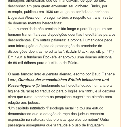
fundações americanas que os financiavam, de que, de fato,
desconheciam para quem enviavam seu dinheiro. Rüdin, por
exemplo, publicou em 1930 um artigo no periódico americano
Eugenical News
com o seguinte teor, a respeito da transmissão
de doenças mentais hereditárias:
“... a humanidade não precisa ir tão longe e permitir que um ser
humano transmita suas disposições doentias hereditárias para os
descendentes. Em outras palavras: a própria Humanidade pede
uma interrupção enérgica da propagação do procriador de
disposições doentias hereditárias”. (Edwin Black. op. cit. p. 474)
Em 1931 a fundação Rockefeller aprovou uma doação adicional
de 89 mil dólares para o instituto de Rüdin...
O mais famoso livro eugenista alemão, escrito por Baur, Fisher e
Lenz,
Gundriss der menschlichen Erblich-keitslehere und
Rassenhygiene
(O fundamento da hereditariedade humana e a
higiene da raça) foi traduzido para o Inglês em 1931, e já deixava
claro que rumo tomariam as pesquisas eugenistas alemãs com
relação aos judeus:
“Um capítulo intitulado ‘Psicologia racial ‘ citou um estudo
demonstrando que ‘a dotação da raça dos judeus encontra
expressão na natureza das ofensas que eles cometem’ Outra
passagem assegurava que ‘a fraude e o uso de linguagem