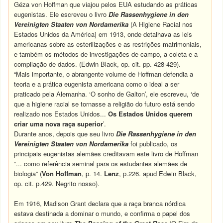
Géza von Hoffman que viajou pelos EUA estudando as práticas
eugenistas. Ele escreveu o livro
Die Rassenhygiene in den
Vereinigten Staaten von Nordamerika
(A Higiene Racial nos
Estados Unidos da América] em 1913, onde detalhava as leis
americanas sobre as esterilizações e as restrições matrimoniais,
e também os métodos de investigações de campo, a coleta e a
compilação de dados. (Edwin Black, op. cit. pp. 428-429).
“Mais importante, o abrangente volume de Hoffman defendia a
teoria e a prática eugenista americana como o ideal a ser
praticado pela Alemanha. ‘O sonho de Galton’, ele escreveu, ‘de
que a higiene racial se tornasse a religião do futuro está sendo
realizado nos Estados Unidos...
Os
Estados
Unidos querem
criar
uma
nova
raça
superior
’.
Durante anos, depois que seu livro
Die Rassenhygiene in den
Vereinigten Staaten von Nordamerika
foi publicado, os
principais eugenistas alemães creditavam este livro de Hoffman
“... como referência seminal para os estudantes alemães de
biologia” (
Von Hoffman
, p. 14.
Lenz
, p.226. apud Edwin Black,
op. cit. p.429. Negrito nosso).
Em 1916, Madison Grant declara que a raça branca nórdica
estava destinada a dominar o mundo, e confirma o papel dos