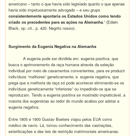
americano – tanto o que havia sido legislado quanto o que apenas
havia sido impetuosamente advogado – e seu grupo
consistentemente apontaria os
Estados
Unidos
como
tendo
criado
os precedentes
para
as
ações
na Alemanha
.” (Edwin
Black, op. cit., p. 420. Negrito nosso).
Surgimento
da
Eugenia
Negativa
na Alemanha
A eugenia pode ser dividida em: eugenia positiva, que
busca o aprimoramento da raça humana através da seleção
individual por meio de casamentos convenientes, para se produzir
indivíduos “melhores” geneticamente; e eugenia negativa, que
prega que a melhoria da raça só pode acontecer eliminando-se os
indivíduos geneticamente “inferiores” ou impedindo-os que se
reproduzam. Tendo a eugenia positiva se mostrado impraticável, a
maioria dos eugenistas ao redor do mundo acabou por adotar a
eugenia negativa.
Entre 1805 e 1900 Gustav Boeters viajou pelos EUA como
médico de navio. Lá, tomou conhecimento das castrações,
esterilizações e das leis de restrição matrimoniais americanas.