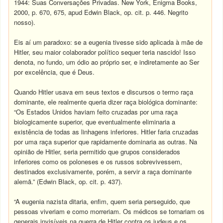
1944: Suas Conversações Privadas. New York, Enigma Books,
2000, p. 670, 675, apud Edwin Black, op. cit. p. 446. Negrito
nosso).
Eis aí um paradoxo: se a eugenia tivesse sido aplicada à mãe de
Hitler, seu maior colaborador político sequer teria nascido! Isso
denota, no fundo, um ódio ao próprio ser, e indiretamente ao Ser
por excelência, que é Deus.
Quando Hitler usava em seus textos e discursos o termo raça
dominante, ele realmente queria dizer raça biológica dominante:
“Os Estados Unidos haviam feito cruzadas por uma raça
biologicamente superior, que eventualmente eliminaria a
existência de todas as linhagens inferiores. Hitler faria cruzadas
por uma raça superior que rapidamente dominaria as outras. Na
opinião de Hitler, seria permitido que grupos considerados
inferiores como os poloneses e os russos sobrevivessem,
destinados exclusivamente, porém, a servir a raça dominante
alemã.” (Edwin Black, op. cit. p. 437).
“A eugenia nazista ditaria, enfim, quem seria perseguido, que
pessoas viveriam e como morreriam. Os médicos se tornariam os
generais invisíveis na guerra de Hitler contra os judeus e os