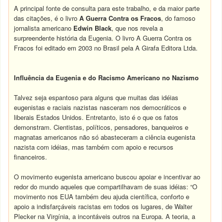
A principal fonte de consulta para este trabalho, e da maior parte
das citações, é o livro
A
Guerra
Contra
os
Fracos
, do famoso
jornalista americano
Edwin Black
, que nos revela a
surpreendente história da Eugenia. O livro A Guerra Contra os
Fracos foi editado em 2003 no Brasil pela A Girafa Editora Ltda.
Influência
da
Eugenia
e do
Racismo
Americano
no
Nazismo
Talvez seja espantoso para alguns que muitas das idéias
eugenistas e raciais nazistas nasceram nos democráticos e
liberais Estados Unidos. Entretanto, isto é o que os fatos
demonstram. Cientistas, políticos, pensadores, banqueiros e
magnatas americanos não só abasteceram a ciência eugenista
nazista com idéias, mas também com apoio e recursos
financeiros.
O movimento eugenista americano buscou apoiar e incentivar ao
redor do mundo aqueles que compartilhavam de suas idéias: “O
movimento nos EUA também deu ajuda científica, conforto e
apoio a indisfarçáveis racistas em todos os lugares, de Walter
Plecker na Virgínia, a incontáveis outros na Europa. A teoria, a