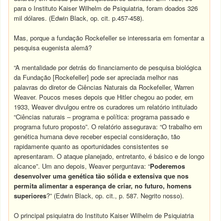
para o Instituto Kaiser Wilhelm de Psiquiatria, foram doados 326
mil dólares. (Edwin Black, op. cit. p.457-458).
Mas, porque a fundação Rockefeller se interessaria em fomentar a
pesquisa eugenista alemã?
“A mentalidade por detrás do financiamento de pesquisa biológica
da Fundação [Rockefeller] pode ser apreciada melhor nas
palavras do diretor de Ciências Naturais da Rockefeller, Warren
Weaver. Poucos meses depois que Hitler chegou ao poder, em
1933, Weaver divulgou entre os curadores um relatório intitulado
“Ciências naturais – programa e política: programa passado e
programa futuro proposto”. O relatório assegurava: “O trabalho em
genética humana deve receber especial consideração, tão
rapidamente quanto as oportunidades consistentes se
apresentaram. O ataque planejado, entretanto, é básico e de longo
alcance”. Um ano depois, Weaver perguntava: “
Poderemos
desenvolver uma genética tão sólida e extensiva que nos
permita alimentar a esperança de criar, no futuro, homens
superiores
?” (Edwin Black, op. cit., p. 587. Negrito nosso).
O principal psiquiatra do Instituto Kaiser Wilhelm de Psiquiatria