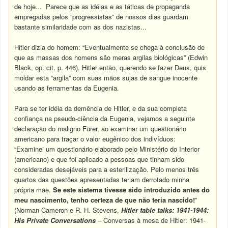
de hoje... Parece que as idéias e as táticas de propaganda
empregadas pelos “progressistas” de nossos dias guardam
bastante similaridade com as dos nazistas...
Hitler dizia do homem: “Eventualmente se chega à conclusão de
que as massas dos homens são meras argilas biológicas” (Edwin
Black, op. cit. p. 446). Hitler então, querendo se fazer Deus, quis
moldar esta “argila” com suas mãos sujas de sangue inocente
usando as ferramentas da Eugenia.
Para se ter idéia da demência de Hitler, e da sua completa
confiança na pseudo-ciência da Eugenia, vejamos a seguinte
declaração do maligno Fürer, ao examinar um questionário
americano para traçar o valor eugênico dos indivíduos:
“Examinei um questionário elaborado pelo Ministério do Interior
(americano) e que foi aplicado a pessoas que tinham sido
consideradas desejáveis para a esterilização. Pelo menos três
quartos das questões apresentadas teriam derrotado minha
própria mãe.
Se este sistema tivesse sido introduzido antes do
meu nascimento, tenho certeza de que não teria nascido!
”
(Norman Cameron e R. H. Stevens,
Hitler table talks: 1941-1944:
His Private Conversations
– Conversas à mesa de Hitler: 1941-