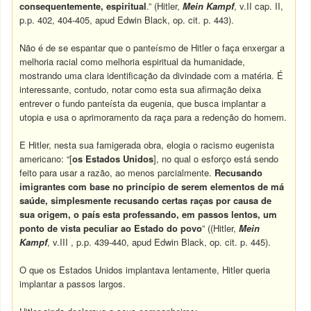
consequentemente, espiritual
.” (Hitler,
Mein Kampf
, v.II cap. II,
p.p. 402, 404-405, apud Edwin Black, op. cit. p. 443).
Não é de se espantar que o panteísmo de Hitler o faça enxergar a
melhoria racial como melhoria espiritual da humanidade,
mostrando uma clara identificação da divindade com a matéria. É
interessante, contudo, notar como esta sua afirmação deixa
entrever o fundo panteísta da eugenia, que busca implantar a
utopia e usa o aprimoramento da raça para a redenção do homem.
E Hitler, nesta sua famigerada obra, elogia o racismo eugenista
americano: “[
os Estados Unidos
], no qual o esforço está sendo
feito para usar a razão, ao menos parcialmente.
Recusando
imigrantes com base no princípio de serem elementos de má
saúde, simplesmente recusando certas raças por causa de
sua origem, o país esta professando, em passos lentos, um
ponto de vista peculiar ao Estado do povo
” ((Hitler,
Mein
Kampf
, v.III , p.p. 439-440, apud Edwin Black, op. cit. p. 445).
O que os Estados Unidos implantava lentamente, Hitler queria
implantar a passos largos.