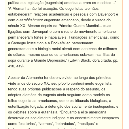
prática e a legislação (eugenista) americana eram os modelos...”
“A Alemanha não foi exceção. Os eugenistas alemães
estabeleceram relações acadêmicas e pessoais com Davenport e
com o
establishment
eugenista americano, desde a virada do
século XX. Mesmo depois da Primeira Guerra Mundial... suas
ligações com Davenport e com o resto do movimento americano
permaneceram fortes e inabaláveis. Fundações americanas, como
a Carnegie Institution e a Rockefeller, patrocinaram
generosamente a biologia racial alemã com centenas de milhares
de dólares, mesmo quando os americanos estavam nas filas da
sopa durante a Grande Depressão.” (Edwin Black, obra citada, pp.
418, 419).
Apesar da Alemanha ter desenvolvido, ao longo dos primeiros
vinte anos do século XX, seu próprio conhecimento eugenista,
tendo suas próprias publicações a respeito do assunto, os
adeptos alemães da eugenia ainda seguiam como modelo os
feitos eugenistas americanos, como os tribunais biológicos, a
esterilização forçada, a detenção dos socialmente inadequados, e
os debates sobre a eutanásia. “Enquanto a elite americana
descrevia os socialmente indignos e os ancestralmente incapazes
como “bactérias”, “vermes”, “retardados”, “mestiços” e