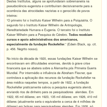
Destes Institutos, alguns se aprofundaram sobremaneira na
pseudociência eugenista e contribuíram decisivamente para a
ocorrência das atrocidades nazistas e o genocídio de povos
inteiros:
“O primeiro foi o Instituto Kaiser Wilhelm para a Psiquiatria. O
segundo foi o Instituto Kaiser Wilhelm de Antropologia,
Hereditariedade Humana e Eugenia. O terceiro foi o Instituto
Kaiser Wilhelm para a Pesquisa do Cérebro.
Todos recebiam
cursos e apoio administrativos dos americanos,
especialmente da fundação Rockefeller
.” (Edwin Black, op. cit.
p. 456. Negrito nosso).
No inicio da década de 1920, essas fundações Kaiser Wilhelm se
encontravam em dificuldades enormes, devido à grave crise
financeira que se abatera sobre a Alemanha pós Primeira Guerra
Mundial. Por intermédio e influência de Abraham Flexner, que
controlava a aplicação dos recursos da fundação Rockefeller na
área médica naqueles tempos, a partir de 1922, a fundação
Rockefeller praticamente salvou a pesquisa eugenista alemã,
enviando rios de dinheiro para os pesquisadores alemães. Em
1922, 65 mil dólares; em 1923, 135 mil dólares; em 1926, 410 mil
dólares (atualmente seria o equivalente a cerca de 4 milhões de
dólares) em bolsas para pesquisadores alemães. Em 1926, só