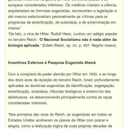
europeus considerados inferiores. Os médicos criariam a ciência,
arquitetariam as fórmulas eugenistas, escreveriam a legislação e
até mesmo selecionariam pessoalmente as vítimas para os
programas de esterilização, de eutanásia, e de exterminação em
massa.”
“De fato, o vice de Hitler, Rudolf Hess, cunhou um adágio popular
no terceiro Reich: “
O Nacional Socialismo não é nada além da
biologia aplicada
.” (Edwin Black, op. cit. p. 437. Negrito nosso)
Incentivos Externos à Pesquisa Eugenista Alemã
Com a conquista do poder alemão por Hitler em 1933, e ao longo
dos doze anos de duração do terceiro Reich, foram profundamente
aplicadas as doutrinas eugenistas de identificação, segregação,
esterilização, eutanásia, tribunais biológicos e extermínio dos
defeituosos, se desenvolvendo principalmente contra as raças
consideradas inferiores.
“Nos primeiros dez anos do Reich, os eugenistas em todos os
Estados Unidos acolheram os planos de Hitler com prazer e
alegria, como a realização lógica de suas próprias décadas de