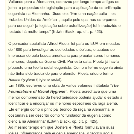
Voltando para a Alemanha, escreveu por longo tempo artigos de
jornal e propostas de legislação para a aplicação da esterilização
eugenista na Alemanha. Disse ele: “Em uma nação culta – os
Estados Unidos da América -, aquilo pelo qual nos esforçamos
para conseguir [a legislação sobre esterilização] foi introduzido e
testado há muito tempo” (Edwin Black, op. cit. p. 423).
O pensador socialista Alfred Ploetz foi para os EUA em meados
de 1880 para investigar as sociedades utópicas, e acabou se
interessando pela busca americana para procriar seres humanos
melhores, depois da Guerra Civil. Por esta data, Ploetz já havia
proposto uma teoria racial eugenista. Como o termo eugenia ainda
não tinha sido traduzido para o alemão, Ploetz criou o termo
Rassenhygiene
(higiene racial).
Em 1895, escreveu uma obra de vários volumes intitulada “
The
Foundations of
Racial
Hygiene”
. Ploetz acreditava que uma
melhor compreensão da hereditariedade poderia ajudar o estado a
identificar e a encorajar os melhores espécimes da raça alemã.
Ele emergiu como o principal teórico da raça na Alemanha, e
costumava ser descrito como “o fundador da eugenia como
ciência na Alemanha” (Edwin Black, op. cit. p. 425).
Ao mesmo tempo em que Boeters e Ploetz formulavam suas
idéias influenciados pela eugenia americana, o teórico social