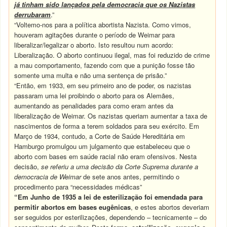
já tinham sido lançados pela democracia que os Nazistas
derrubaram
.”
“Voltemo-nos para a política abortista Nazista. Como vimos,
houveram agitações durante o período de Weimar para
liberalizar/legalizar o aborto. Isto resultou num acordo:
Liberalização. O aborto continuou ilegal, mas foi reduzido de crime
a mau comportamento, fazendo com que a punição fosse tão
somente uma multa e não uma sentença de prisão.”
“Então, em 1933, em seu primeiro ano de poder, os nazistas
passaram uma lei proibindo o aborto para os Alemães,
aumentando as penalidades para como eram antes da
liberalização de Weimar. Os nazistas queriam aumentar a taxa de
nascimentos de forma a terem soldados para seu exército. Em
Março de 1934, contudo, a Corte de Saúde Hereditária em
Hamburgo promulgou um julgamento que estabeleceu que o
aborto com bases em saúde racial não eram ofensivos. Nesta
decisão,
se referiu a uma decisão da Corte Suprema durante a
democracia de Weimar
de sete anos antes, permitindo o
procedimento para “necessidades médicas”
“Em Junho de 1935 a lei de esterilização foi emendada para
permitir abortos em bases eugênicas
, e estes abortos deveriam
ser seguidos por esterilizações, dependendo – tecnicamente – do