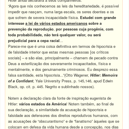
Hitler ainda declarava a seus companheiros:
“Agora que nós conhecemos as leis da hereditariedade, é possível
impedir que nasçam, numa larga escala, os seres doentes e os
que sofrem de severa incapacidade física.
Estudei com grande
interesse
a lei de vários estados americanos
sobre a
prevenção da reprodução
,
por pessoas cuja progênie, com
toda probabilidade, não terá qualquer valor, ou será
prejudicial para a cepa racial
...
Parece-me que é uma coisa definitiva em termos de hipocrisia e
de falsidade interior que estas mesmas pessoas [os críticos
sociais] – e são elas, principalmente – chamem de pecado contra
Deus a esterilização dos severamente incapacitados, física e
mentalmente, e dos genuinamente criminosos. Eu desprezo essa
falsa santidade, esta hipocrisia...”(Otto Wagener,
Hitler: Memoirs
of a Confidant
, Yale University Press, p. 145,146, apud Edwin
Black, op. cit. p. 445. Negrito e sublinhado nossos).
Notem a declaração clara da fonte de inspiração eugenista de
Hitler:
vários estados da América
! Notem também, ao final de
sua declaração, a similaridade da acusação de hipocrisia e
falsidade aos defensores dos direitos reprodutivos humanos, com
as acusações de “obscurantismo” e de “fanatismo” àqueles que se
colocam em defesa da vida humana desde a concepção, nos dias