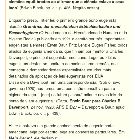
alemães equilibrados ao afirmar que a ciência estava a seus
lado
” (Edwin Black, op. cit. p. 436. Negrito nosso).
Enquanto preso, Hitler leu o primeiro grande texto eugenista
alemão
Grundriss der menschlichen Erblichkeitslehre und
Rassenhygiene
(O Fundamento da Hereditariedade Humana e da
Higiene Racial) publicado em 1921 e escrito por três importantes
eugenistas alemães: Erwin Baur, Fritz Lenz e Eugen Fisher, todos
aliados da eugenia americana, que tinham por mentor a Charles
Davenport, o principal eugenista americano. Logo, as idéias
eugenistas destes se fundiram ao nacionalismo alemão, que
começou a demandar destes especialistas estudos mais
detalhados da aplicação de leis eugenistas nos EUA.
Disse ele a Davenport, em uma correspondência: “Sob o novo
governo (1920) nós temos uma comissão consultiva para a
higiene da raça... [que] no futuro passará adiante novas leis do
ponto de vista eugenista.” (Carta,
Erwin Baur para Charles B.
Davenport
, 24 nov. 1920, APS B:D27 – Davenport & Baur, apud
Edwin Black, op. cit. p. 439).
Hitler mostrava um grande conhecimento de eugenia norte
americana, seja por escrito, seja em conversas particulares. Em
Mein Kampf
, ele declarou: