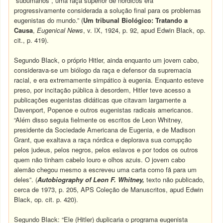
“subumanos”, uma raça superior de nórdicos era
progressivamente considerada a solução final para os problemas
eugenistas do mundo.” (
Um
tribunal
Biológico: Tratando a
Causa
,
Eugenical News
, v. IX, 1924, p. 92, apud Edwin Black, op.
cit., p. 419).
Segundo Black, o próprio Hitler, ainda enquanto um jovem cabo,
considerava-se um biólogo da raça e defensor da supremacia
racial, e era extremamente simpático à eugenia. Enquanto esteve
preso, por incitação pública à desordem, Hitler teve acesso a
publicações eugenistas didáticas que citavam largamente a
Davenport, Popenoe e outros eugenistas radicais americanos.
“Além disso seguia fielmente os escritos de Leon Whitney,
presidente da Sociedade Americana de Eugenia, e de Madison
Grant, que exaltava a raça nórdica e deplorava sua corrupção
pelos judeus, pelos negros, pelos eslavos e por todos os outros
quem não tinham cabelo louro e olhos azuis. O jovem cabo
alemão chegou mesmo a escreveu uma carta como fã para um
deles”. (
Autobiography of Leon F. Whitney,
texto não publicado,
cerca de 1973, p. 205, APS Coleção de Manuscritos, apud Edwin
Black, op. cit. p. 420).
Segundo Black: “Ele (Hitler) duplicaria o programa eugenista