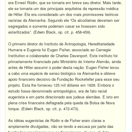
era Ernest Rüdin, que se tornaria em breve seu diretor. Mais tarde,
ele se tornaria um dos principais arquitetos da repressão médica
de Hitler. Ele era considerado um dos mais promissores teóricos
racistas da Alemanha. Segundo ele “Os alcoólatras deveriam ser
segregados e somente poderiam casar se tivessem sido
esterilizados”. (Edwin Black, op. cit. p. 458-459).
O primeiro diretor do Instituto de Antropologia, Hereditariedade
Humana e Eugenia foi Eugen Fisher, associado ao Carnegie
Institution e colaborador de Charles Davenport. Este instituto foi
primariamente financiado pelo Ministério do Interior Alemão, ainda
antes de Hitler assumir o poder desta nação. Eugen Fisher levou
a cabo uma espécie de senso biológico na Alemanha e obteve
apoio financeiro decisivo da Fundação Rockefeller para esse seu
projeto. Esta lhe forneceu 125 mil dólares em 1929. Embora o
estudo fosse denominado antropológico, era de fato racial
eugenista e em parte direcionado aos judeus alemães. E isto em
plena crise financeira deflagrada pela queda da Bolsa de Nova
Iorque. (Edwin Black, op. cit. p. 472-473).
As idéias eugenistas de Rüdin e de Fisher eram claras e
amplamente divulgadas, não se tendo a escusa por parte das