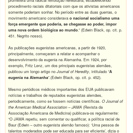
prometera uma radical revolução hereditária, estabelecendo
procedimento raciais ditatoriais com que os ativistas americanos
somente poderiam sonhar. No período entre as duas guerras, o
movimento americano considerava
o nacional socialismo uma
força emergente que poderia, se chegasse ao poder, impor
uma nova ordem biológica ao mundo
.” (Edwin Black, op. cit. p.
451. Negrito nosso).
As publicações eugenistas americanas, a partir de 1920,
principalmente, começaram a relatar e acompanhar o
desenvolvimento da eugenia na Alemanha. Em 1924, por
exemplo, Fritz Lenz, um dos principais eugenistas alemães,
publicou um longo artigo no
Journal of Heredity
, intitulado “
A
eugenia na Alemanha
”.(Edwin Black, op. cit. p. 452).
Mesmo periódicos médicos importantes dos EUA publicavam
notícias e trabalhos de reputados eugenistas alemães,
periodicamente, como se fossem notícias científicas.
O Journal of
the American Medical Association – JAMA
(Revista da
Associação Americana de Medicina) publicava-os regularmente:
“O JAMA repetiu, sem comentar ou qualificar, a política racial de
Baur (Edwin – outro eugenista alemão famoso): ‘Uma pessoa de
talentos moderados pode ser educada para ser eficiente’, dizia o