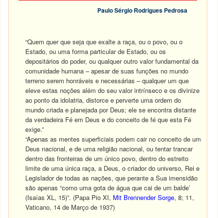
Paulo Sérgio Rodrigues Pedrosa
“Quem quer que seja que exalte a raça, ou o povo, ou o
Estado, ou uma forma particular de Estado, ou os
depositários do poder, ou qualquer outro valor fundamental da
comunidade humana – apesar de suas funções no mundo
terreno serem honráveis e necessárias – qualquer um que
eleve estas noções além do seu valor intrínseco e os divinize
ao ponto da idolatria, distorce e perverte uma ordem do
mundo criada e planejada por Deus; ele se encontra distante
da verdadeira Fé em Deus e do conceito de fé que esta Fé
exige.”
“Apenas as mentes superficiais podem cair no conceito de um
Deus nacional, e de uma religião nacional, ou tentar trancar
dentro das fronteiras de um único povo, dentro do estreito
limite de uma única raça, a Deus, o criador do universo, Rei e
Legislador de todas as nações, que perante a Sua imensidão
são apenas “como uma gota de água que cai de um balde’
(Isaías XL, 15)”. (Papa Pio XI,
Mit Brennender Sorge
, 8; 11,
Vaticano, 14 de Março de 1937)