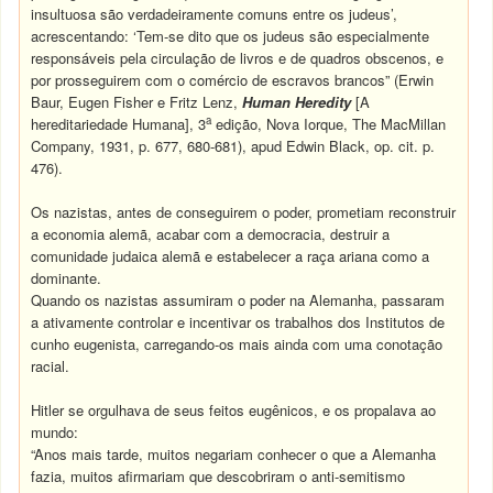
insultuosa são verdadeiramente comuns entre os judeus’,
acrescentando: ‘Tem-se dito que os judeus são especialmente
responsáveis pela circulação de livros e de quadros obscenos, e
por prosseguirem com o comércio de escravos brancos” (Erwin
Baur, Eugen Fisher e Fritz Lenz,
Human Heredity
[A
a
hereditariedade Humana], 3
edição, Nova Iorque, The MacMillan
Company, 1931, p. 677, 680-681), apud Edwin Black, op. cit. p.
476).
Os nazistas, antes de conseguirem o poder, prometiam reconstruir
a economia alemã, acabar com a democracia, destruir a
comunidade judaica alemã e estabelecer a raça ariana como a
dominante.
Quando os nazistas assumiram o poder na Alemanha, passaram
a ativamente controlar e incentivar os trabalhos dos Institutos de
cunho eugenista, carregando-os mais ainda com uma conotação
racial.
Hitler se orgulhava de seus feitos eugênicos, e os propalava ao
mundo:
“Anos mais tarde, muitos negariam conhecer o que a Alemanha
fazia, muitos afirmariam que descobriram o anti-semitismo