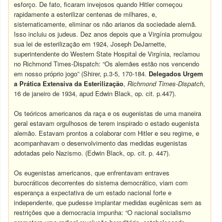
esforço. De fato, ficaram invejosos quando Hitler começou
rapidamente a esterilizar centenas de milhares, e,
sistematicamente, eliminar os não arianos da sociedade alemã.
Isso incluiu os judeus. Dez anos depois que a Virgínia promulgou
sua lei de esterilização em 1924, Joseph DeJarnette,
superintendente do Western State Hospital de Virgínia, reclamou
no Richmond Times-Dispatch: “Os alemães estão nos vencendo
em nosso próprio jogo” (Shirer, p.3-5, 170-184.
Delegados Urgem
a Prática Extensiva da Esterilização
,
Richmond Times-Dispatch
,
16 de janeiro de 1934, apud Edwin Black, op. cit. p.447).
Os teóricos americanos da raça e os eugenistas de uma maneira
geral estavam orgulhosos de terem inspirado o estado eugenista
alemão. Estavam prontos a colaborar com Hitler e seu regime, e
acompanhavam o desenvolvimento das medidas eugenistas
adotadas pelo Nazismo. (Edwin Black, op. cit. p. 447).
Os eugenistas americanos, que enfrentavam entraves
burocráticos decorrentes do sistema democrático, viam com
esperança a expectativa de um estado nacional forte e
independente, que pudesse implantar medidas eugênicas sem as
restrições que a democracia impunha: “O nacional socialismo