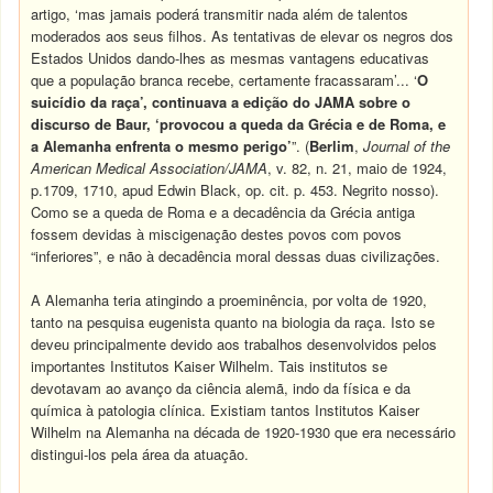
artigo, ‘mas jamais poderá transmitir nada além de talentos
moderados aos seus filhos. As tentativas de elevar os negros dos
Estados Unidos dando-lhes as mesmas vantagens educativas
que a população branca recebe, certamente fracassaram’... ‘
O
suicídio da raça’, continuava a edição do JAMA sobre o
discurso de Baur, ‘provocou a queda da Grécia e de Roma, e
a Alemanha enfrenta o mesmo perigo’
”. (
Berlim
,
Journal of the
American Medical Association/JAMA
, v. 82, n. 21, maio de 1924,
p.1709, 1710, apud Edwin Black, op. cit. p. 453. Negrito nosso).
Como se a queda de Roma e a decadência da Grécia antiga
fossem devidas à miscigenação destes povos com povos
“inferiores”, e não à decadência moral dessas duas civilizações.
A Alemanha teria atingindo a proeminência, por volta de 1920,
tanto na pesquisa eugenista quanto na biologia da raça. Isto se
deveu principalmente devido aos trabalhos desenvolvidos pelos
importantes Institutos Kaiser Wilhelm. Tais institutos se
devotavam ao avanço da ciência alemã, indo da física e da
química à patologia clínica. Existiam tantos Institutos Kaiser
Wilhelm na Alemanha na década de 1920-1930 que era necessário
distingui-los pela área da atuação.