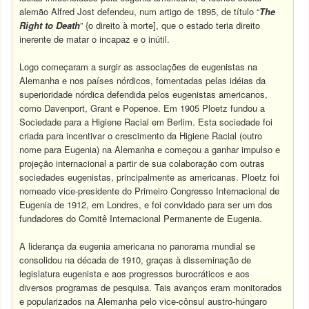
alemão Alfred Jost defendeu, num artigo de 1895, de título “
The
Right to Death
” {o direito à morte], que o estado teria direito
inerente de matar o incapaz e o inútil.
Logo começaram a surgir as associações de eugenistas na
Alemanha e nos países nórdicos, fomentadas pelas idéias da
superioridade nórdica defendida pelos eugenistas americanos,
como Davenport, Grant e Popenoe. Em 1905 Ploetz fundou a
Sociedade para a Higiene Racial em Berlim. Esta sociedade foi
criada para incentivar o crescimento da Higiene Racial (outro
nome para Eugenia) na Alemanha e começou a ganhar impulso e
projeção internacional a partir de sua colaboração com outras
sociedades eugenistas, principalmente as americanas. Ploetz foi
nomeado vice-presidente do Primeiro Congresso Internacional de
Eugenia de 1912, em Londres, e foi convidado para ser um dos
fundadores do Comitê Internacional Permanente de Eugenia.
A liderança da eugenia americana no panorama mundial se
consolidou na década de 1910, graças à disseminação de
legislatura eugenista e aos progressos burocráticos e aos
diversos programas de pesquisa. Tais avanços eram monitorados
e popularizados na Alemanha pelo vice-cônsul austro-húngaro