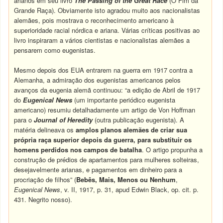
arianos em seu livro
The Passing of the Great Race
(O Fim da
Grande Raça). Obviamente isto agradou muito aos nacionalistas
alemães, pois mostrava o reconhecimento americano à
superioridade racial nórdica e ariana. Várias críticas positivas ao
livro inspiraram a vários cientistas e nacionalistas alemães a
pensarem como eugenistas.
Mesmo depois dos EUA entrarem na guerra em 1917 contra a
Alemanha, a admiração dos eugenistas americanos pelos
avanços da eugenia alemã continuou: “a edição de Abril de 1917
do
Eugenical News
(um importante periódico eugenista
americano) resumiu detalhadamente um artigo de Von Hoffman
para o
Journal of Heredity
(outra publicação eugenista). A
matéria delineava os
amplos planos alemães de criar sua
própria raça superior depois da guerra, para substituir os
homens perdidos
nos campos de batalha
. O artigo propunha a
construção de prédios de apartamentos para mulheres solteiras,
desejavelmente arianas, e pagamentos em dinheiro para a
procriação de filhos” (
Bebês, Mais, Menos ou Nenhum
,
Eugenical News
, v. II, 1917, p. 31, apud Edwin Black, op. cit. p.
431. Negrito nosso).