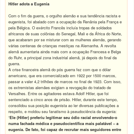
Hitler adota a Eugenia
Com o fim da guerra, o orgulho alemão e sua tendência racista e
eugenista, foi abalado com a ocupação da Renânia pela França e
pela Bélgica. O exército Francês incluía tropas de soldados
africanos de suas colônias do Senegal, Mali e da África do Norte,
que acabaram por se misturar com as mulheres alemãs, gerando
várias centenas de crianças mestiças na Alemanha. A revolta
alemã aumentaria ainda mais com a ocupação Francesa e Belga
do Ruhr, a principal zona industrial alemã, já depois do final da
guerra.
A crise financeira alemã do pós guerra fez com que o dólar
americano, que era comercializado em 1922 por 1500 marcos,
passar a valer 4,2 trilhões de marcos no final de 1923. Com isso,
os extremistas alemães exigiam a revogação do tratado de
Versalhes. Entre os agitadores estava Adolf Hitler, que foi
sentenciado a cinco anos de prisão. Hitler, durante este tempo,
consolidou sua posição eugenista ao ler diversas publicações a
respeito, e moldou seu fanatismo à pseudociência da eugenia:
“
Ele (Hitler) preferiu legitimar seu ódio racial envolvendo-o
numa fachada médica e pseudocientífica mais palatável – a
eugenia.
De fato, foi capaz de recrutar mais seguidores entre