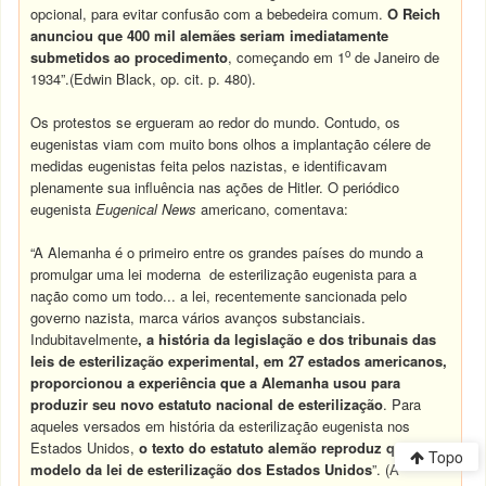
opcional, para evitar confusão com a bebedeira comum.
O Reich
anunciou que 400 mil alemães seriam imediatamente
o
submetidos ao procedimento
, começando em 1
de Janeiro de
1934”.(Edwin Black, op. cit. p. 480).
Os protestos se ergueram ao redor do mundo. Contudo, os
eugenistas viam com muito bons olhos a implantação célere de
medidas eugenistas feita pelos nazistas, e identificavam
plenamente sua influência nas ações de Hitler. O periódico
eugenista
Eugenical News
americano, comentava:
“A Alemanha é o primeiro entre os grandes países do mundo a
promulgar uma lei moderna de esterilização eugenista para a
nação como um todo... a lei, recentemente sancionada pelo
governo nazista, marca vários avanços substanciais.
Indubitavelmente
, a história da legislação e dos tribunais das
leis de esterilização experimental, em 27 estados americanos,
proporcionou a experiência que a Alemanha usou para
produzir seu novo estatuto nacional de esterilização
. Para
aqueles versados em história da esterilização eugenista nos
Estados Unidos,
o texto do estatuto alemão reproduz quase o
Topo
modelo da lei de esterilização dos Estados Unidos
”. (A