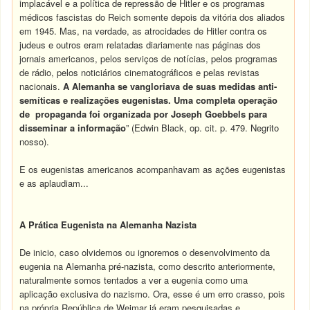
implacável e a política de repressão de Hitler e os programas
médicos fascistas do Reich somente depois da vitória dos aliados
em 1945. Mas, na verdade, as atrocidades de Hitler contra os
judeus e outros eram relatadas diariamente nas páginas dos
jornais americanos, pelos serviços de notícias, pelos programas
de rádio, pelos noticiários cinematográficos e pelas revistas
nacionais.
A Alemanha se vangloriava de suas medidas anti-
semíticas e realizações eugenistas. Uma completa operação
de propaganda foi organizada por Joseph Goebbels para
disseminar a informação
” (Edwin Black, op. cit. p. 479. Negrito
nosso).
E os eugenistas americanos acompanhavam as ações eugenistas
e as aplaudiam...
A Prática Eugenista na Alemanha Nazista
De inicio, caso olvidemos ou ignoremos o desenvolvimento da
eugenia na Alemanha pré-nazista, como descrito anteriormente,
naturalmente somos tentados a ver a eugenia como uma
aplicação exclusiva do nazismo. Ora, esse é um erro crasso, pois
na própria República de Weimar já eram pesquisadas e