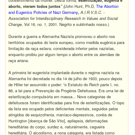
consentimento da mulher. Desta forma,
esterilização, eugenia e
aborto, vieram todos juntos
” (
John Hunt, Ph.D,
The Abortion
and Eugenics Policies of Nazi Germany
,
A.I.R.V.S.C. -
Association for Interdisciplinary Research in Values and Social
Change
, Vol 16, no. 1, 2001. Negrito e sublinhado nosso.)
Durante a guerra a Alemanha Nazista promoveu o aborto nos
territórios ocupados do leste europeu, como medida eugênica para
limitação da raça eslava, considerada inferior pelos nazistas,
enquanto proibiu por algum tempo o aborto entre os alemães de
raça ariana.
A primeira lei eugenista implantada durante o regime nazista na
Alemanha foi decretada no dia 14 de julho de 1933, pouco depois
de Hitler ter assumido o poder: “o Estatuto do Reich parte I, no.
86, a lei para a Prevenção da Progênie Defeituosa. Era uma lei de
esterilização compulsória em massa... Nove categorias de
defeituosos foram identificadas para fins de esterilizações. O topo
da lista era ocupado pelos deficientes mentais, seguidos pelos
atingidos de esquizofrenia, maníaco-depressivos, coréia de
Huntington [doença de São Vito], epilepsia, deformações
hereditárias do corpo, surdez e, naturalmente, cegueira
hereditária. O alcoolismo, a nona categoria, era listada como