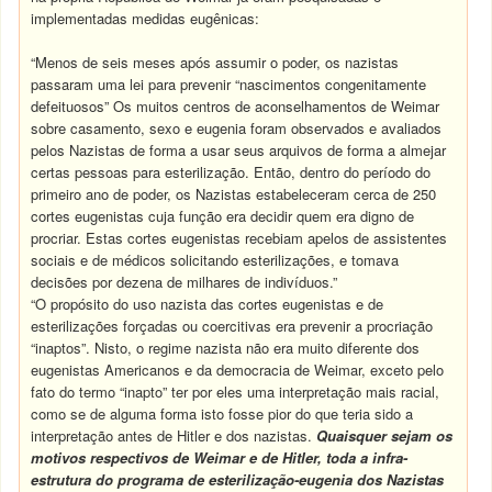
implementadas medidas eugênicas:
“Menos de seis meses após assumir o poder, os nazistas
passaram uma lei para prevenir “nascimentos congenitamente
defeituosos” Os muitos centros de aconselhamentos de Weimar
sobre casamento, sexo e eugenia foram observados e avaliados
pelos Nazistas de forma a usar seus arquivos de forma a almejar
certas pessoas para esterilização. Então, dentro do período do
primeiro ano de poder, os Nazistas estabeleceram cerca de 250
cortes eugenistas cuja função era decidir quem era digno de
procriar. Estas cortes eugenistas recebiam apelos de assistentes
sociais e de médicos solicitando esterilizações, e tomava
decisões por dezena de milhares de indivíduos.”
“O propósito do uso nazista das cortes eugenistas e de
esterilizações forçadas ou coercitivas era prevenir a procriação
“inaptos”. Nisto, o regime nazista não era muito diferente dos
eugenistas Americanos e da democracia de Weimar, exceto pelo
fato do termo “inapto” ter por eles uma interpretação mais racial,
como se de alguma forma isto fosse pior do que teria sido a
interpretação antes de Hitler e dos nazistas.
Quaisquer sejam os
motivos respectivos de Weimar e de Hitler, toda a infra-
estrutura do programa de esterilização-eugenia dos Nazistas