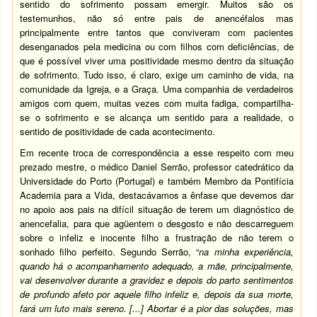
sentido do sofrimento possam emergir. Muitos são os
testemunhos, não só entre pais de anencéfalos mas
principalmente entre tantos que conviveram com pacientes
desenganados pela medicina ou com filhos com deficiências, de
que é possível viver uma positividade mesmo dentro da situação
de sofrimento. Tudo isso, é claro, exige um caminho de vida, na
comunidade da Igreja, e a Graça. Uma companhia de verdadeiros
amigos com quem, muitas vezes com muita fadiga, compartilha-
se o sofrimento e se alcança um sentido para a realidade, o
sentido de positividade de cada acontecimento.
Em recente troca de correspondência a esse respeito com meu
prezado mestre, o médico Daniel Serrão, professor catedrático da
Universidade do Porto (Portugal) e também Membro da Pontifícia
Academia para a Vida, destacávamos a ênfase que devemos dar
no apoio aos pais na difícil situação de terem um diagnóstico de
anencefalia, para que agüentem o desgosto e não descarreguem
sobre o infeliz e inocente filho a frustração de não terem o
sonhado filho perfeito. Segundo Serrão, “
na minha experiência,
quando há o acompanhamento adequado, a mãe, principalmente,
vai desenvolver durante a gravidez e depois do parto sentimentos
de profundo afeto por aquele filho infeliz e, depois da sua morte,
fará um luto mais sereno. [...] Abortar é a pior das soluções, mas