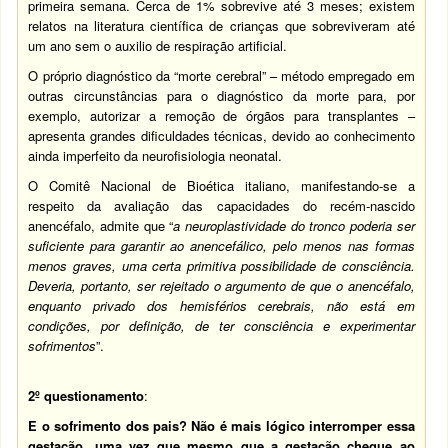
primeira semana. Cerca de 1% sobrevive até 3 meses; existem
relatos na literatura científica de crianças que sobreviveram até
um ano sem o auxilio de respiração artificial.
O próprio diagnóstico da “morte cerebral” – método empregado em
outras circunstâncias para o diagnóstico da morte para, por
exemplo, autorizar a remoção de órgãos para transplantes –
apresenta grandes dificuldades técnicas, devido ao conhecimento
ainda imperfeito da neurofisiologia neonatal.
O Comitê Nacional de Bioética italiano, manifestando-se a
respeito da avaliação das capacidades do recém-nascido
anencéfalo, admite que “
a neuroplastividade do tronco poderia ser
suficiente para garantir ao anencefálico, pelo menos nas formas
menos graves, uma certa primitiva possibilidade de consciência.
Deveria, portanto, ser rejeitado o argumento de que o anencéfalo,
enquanto privado dos hemisférios cerebrais, não está em
condições, por definição, de ter consciência e experimentar
sofrimentos
”.
2º questionamento
:
E o sofrimento dos pais? Não é mais lógico interromper essa
gestação, uma vez que mesmo que a gestação chegue ao