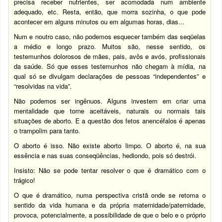
precisa receber nutrientes, ser acomodada num ambiente
adequado, etc. Resta, então, que morra sozinha, o que pode
acontecer em alguns minutos ou em algumas horas, dias...
Num e noutro caso, não podemos esquecer também das seqüelas
a médio e longo prazo. Muitos são, nesse sentido, os
testemunhos dolorosos de mães, pais, avôs e avós, profissionais
da saúde. Só que esses testemunhos não chegam à mídia, na
qual só se divulgam declarações de pessoas “independentes” e
“resolvidas na vida”.
Não podemos ser ingênuos. Alguns investem em criar uma
mentalidade que torne aceitáveis, naturais ou normais tais
situações de aborto. E a questão dos fetos anencéfalos é apenas
o trampolim para tanto.
O aborto é isso. Não existe aborto limpo. O aborto é, na sua
essência e nas suas conseqüências, hediondo, pois só destrói.
Insisto: Não se pode tentar resolver o que é dramático com o
trágico!
O que é dramático, numa perspectiva cristã onde se retoma o
sentido da vida humana e da própria maternidade/paternidade,
provoca, potencialmente, a possibilidade de que o belo e o próprio