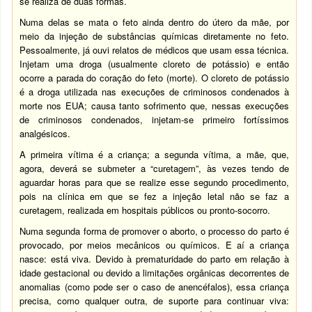
se realiza de duas formas.
Numa delas se mata o feto ainda dentro do útero da mãe, por
meio da injeção de substâncias químicas diretamente no feto.
Pessoalmente, já ouvi relatos de médicos que usam essa técnica.
Injetam uma droga (usualmente cloreto de potássio) e então
ocorre a parada do coração do feto (morte). O cloreto de potássio
é a droga utilizada nas execuções de criminosos condenados à
morte nos EUA; causa tanto sofrimento que, nessas execuções
de criminosos condenados, injetam-se primeiro fortíssimos
analgésicos.
A primeira vítima é a criança; a segunda vítima, a mãe, que,
agora, deverá se submeter a “curetagem”, às vezes tendo de
aguardar horas para que se realize esse segundo procedimento,
pois na clínica em que se fez a injeção letal não se faz a
curetagem, realizada em hospitais públicos ou pronto-socorro.
Numa segunda forma de promover o aborto, o processo do parto é
provocado, por meios mecânicos ou químicos. E aí a criança
nasce: está viva. Devido à prematuridade do parto em relação à
idade gestacional ou devido a limitações orgânicas decorrentes de
anomalias (como pode ser o caso de anencéfalos), essa criança
precisa, como qualquer outra, de suporte para continuar viva: