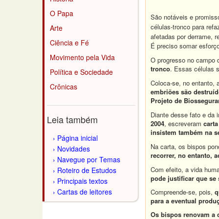
O Papa
São notáveis e promiss
células-tronco para ref
Arte
afetadas por derrame, 
Ciência e Fé
É preciso somar esforç
Movimento pela Vida
O progresso no campo 
tronco
. Essas células 
Política e Sociedade
Coloca-se, no entanto,
Crônicas
embriões são destruí
Projeto de Biosseguran
Diante desse fato e da 
Leia também
2004
, escreveram
cart
insistem também na sé
Página inicial
Na carta, os bispos pon
Novidades
recorrer, no entanto,
Navegue por Temas
Com efeito, a vida hum
Roteiro de Estudos
pode justificar que se
Principais textos
Cartas de leitores
Compreende-se, pois,
q
para a eventual produ
Os bispos renovam a 