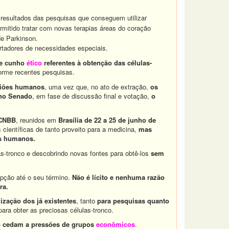
resultados das pesquisas que conseguem utilizar
rmitido tratar com novas terapias áreas do coração
de Parkinson.
rtadores de necessidades especiais.
e cunho
ético
referentes à obtenção das células-
forme recentes pesquisas.
riões humanos
, uma vez que, no ato de extração,
os
no Senado
, em fase de discussão final e votação,
o
 CNBB
, reunidos em
Brasília de 22 a 25 de junho de
científicas de tanto proveito para a medicina,
mas
es humanos.
as-tronco e descobrindo novas fontes para obtê-los
sem
pção até o seu término.
Não é lícito e nenhuma razão
ra.
lização dos já existentes
, tanto
para pesquisas quanto
ara obter as preciosas células-tronco.
 cedam a pressões de grupos
econômicos
.