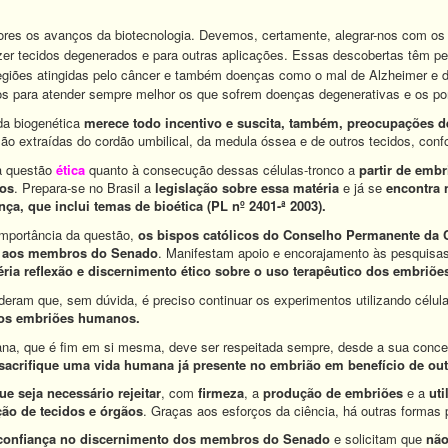
ores os avanços da biotecnologia. Devemos, certamente, alegrar-nos com os 
azer tecidos degenerados e para outras aplicações. Essas descobertas têm pe
regiões atingidas pelo câncer e também doenças como o mal de Alzheimer e 
os para atender sempre melhor os que sofrem doenças degenerativas e os po
da biogenética
merece todo incentivo e suscita, também, preocupações
d
são extraídas do cordão umbilical, da medula óssea e de outros tecidos, con
 a questão
ética
quanto à consecução dessas células-tronco a
partir de emb
dos
. Prepara-se no Brasil a
legislação sobre essa matéria
e já se
encontra 
ça, que inclui temas de bioética (PL nº 2401-ª 2003).
importância da questão,
os bispos católicos do Conselho Permanente da
a aos membros do Senado
. Manifestam apoio e encorajamento às pesquisas 
ria reflexão e discernimento ético sobre o uso terapêutico dos embriõ
deram que, sem dúvida, é preciso continuar os experimentos utilizando célul
 aos embriões humanos.
ana, que é fim em si mesma, deve ser respeitada sempre, desde a sua conce
 sacrifique uma vida humana já presente no embrião em benefício de out
ue seja necessário rejeitar
, com
firmeza
, a
produção de embriões
e a
uti
ção de tecidos e órgãos
. Graças aos esforços da ciência, há outras formas p
confiança no discernimento dos membros do Senado
e solicitam que
não