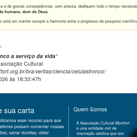
a e de graves conseqüências, sem pressa, dediquem todo o tempo necessári
ida humana, dom de Deus.
or está em manter sempre a harmonia entre o progresso da pesquisa científic
:
onco a serviço da vida
"
ciação Cultural
ort.org.br/bra/veritas/ciencia/celulastronco/
2026 às 18:33:47h
e sua carta
Quem Somos
bilizamos esse recurso para que
A Associação Cultural Montfort
leitores possam comentar nossas
é uma entidade civil de
ões, sanar dúvidas, obter
orientação católica que tem