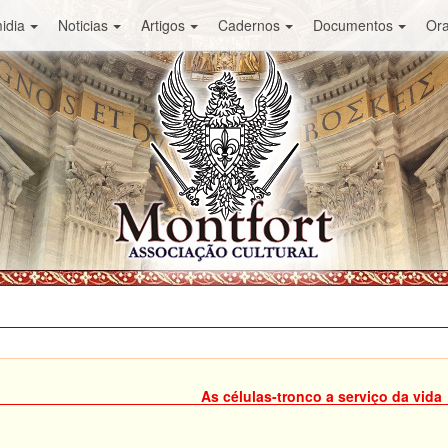
idia
Noticias
Artigos
Cadernos
Documentos
Or
As células-tronco a serviço da vida