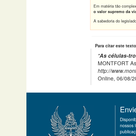
Em matéria tão complex
o valor supremo da v
A sabedoria do legislad
Para citar este texto
"
As células-tr
MONTFORT Asso
http://www.montf
Online, 06/08/
Envi
Disponi
nossos 
publicaç