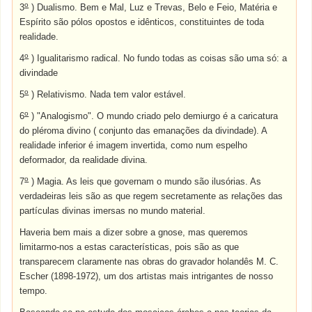
o
3
) Dualismo. Bem e Mal, Luz e Trevas, Belo e Feio, Matéria e
Espírito são pólos opostos e idênticos, constituintes de toda
realidade.
o
4
) Igualitarismo radical. No fundo todas as coisas são uma só: a
divindade
o
5
) Relativismo. Nada tem valor estável.
o
6
) "Analogismo". O mundo criado pelo demiurgo é a caricatura
do pléroma divino ( conjunto das emanações da divindade). A
realidade inferior é imagem invertida, como num espelho
deformador, da realidade divina.
o
7
) Magia. As leis que governam o mundo são ilusórias. As
verdadeiras leis são as que regem secretamente as relações das
partículas divinas imersas no mundo material.
Haveria bem mais a dizer sobre a gnose, mas queremos
limitarmo-nos a estas características, pois são as que
transparecem claramente nas obras do gravador holandês M. C.
Escher (1898-1972), um dos artistas mais intrigantes de nosso
tempo.