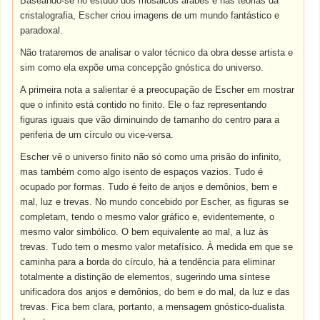
Baseando-se no estudo dos mosaicos árabes e nas teorias da
cristalografia, Escher criou imagens de um mundo fantástico e
paradoxal.
Não trataremos de analisar o valor técnico da obra desse artista e
sim como ela expõe uma concepção gnóstica do universo.
A primeira nota a salientar é a preocupação de Escher em mostrar
que o infinito está contido no finito. Ele o faz representando
figuras iguais que vão diminuindo de tamanho do centro para a
periferia de um círculo ou vice-versa.
Escher vê o universo finito não só como uma prisão do infinito,
mas também como algo isento de espaços vazios. Tudo é
ocupado por formas. Tudo é feito de anjos e demônios, bem e
mal, luz e trevas. No mundo concebido por Escher, as figuras se
completam, tendo o mesmo valor gráfico e, evidentemente, o
mesmo valor simbólico. O bem equivalente ao mal, a luz às
trevas. Tudo tem o mesmo valor metafísico. À medida em que se
caminha para a borda do círculo, há a tendência para eliminar
totalmente a distinção de elementos, sugerindo uma síntese
unificadora dos anjos e demônios, do bem e do mal, da luz e das
trevas. Fica bem clara, portanto, a mensagem gnóstico-dualista