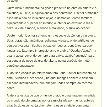
do autor.
Outra idéia fundamental da gnose presente na obra do artista é a
dialética, ou seja, a equivalência dos contrários. Escher simboliza
essa idéia não só igualando anjos e demônios, como também
equiparando o superior ao inferior, o interior ao exterior, o dia à
noite, a vida à morte, o sonho à realidade, o subir ao descer.
Deste modo, Escher se torna uma espécie de Zenon da gravura.
Suas obras são autênticos sofismas visuais, onde artifícios de
perspectiva criam ilusões óticas em que os contrários parecem
igualar-se. Exemplo impressionante é a obra "Queda d’água", na
qual a água, correndo sempre para baixo, acaba "subindo" para
despencar de novo de grande altura, numa espécie de moto-
perpétuo enganador.
Tudo isso conduz ao relativismo total, que Escher representa na
obra "Subindo e descendo", na qual monges sobem e descem
escadas intermináveis, que chegam todas sempre ao mesmo
ponto.
A idéia gnóstica de que o mundo criado é uma imagem invertida
do mundo do pléroma divino foi simbolizada por muitos autores
através do espelho. Escher retoma esse símbolo com uma