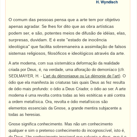
H. Wyndisch
O comum das pessoas pensa que a arte tem por objetivo
apenas agradar. Se lhes for dito que as obra artísticas
podem ser, e são, potentes meios de difusão de idéias, elas,
surpresas, duvidam. E é este "estado de inocência
ideológica" que facilita sobremaneira a assimilação de falsos
sistemas religiosos, filosóficos e ideológicos através da arte.
A arte moderna, com sua sistemática deformação da realidade
criada por Deus, é, na verdade, uma afloração do demoníaco (cfr.
SEDLMAYER, H. -
L’art du démoniaque ou Le démonie de l’art
). O
ódio que ela manifesta às criaturas tais quais Deus as fez resulta
de ódio mais profundo: o ódio a Deus Criador, o ódio ao ser. A arte
moderna é uma revolta contra todas as leis estéticas e até contra
a ordem metafísica. Ora, revolta e ódio metafísicos são
elementos essenciais da Gnose, a grande mentira subjacente a
todas as heresias.
Gnose significa conhecimento. Mas não um conhecimento
qualquer e sim o pretenso conhecimento do incognoscível, isto é,
de Deus. Um conhecimento irracional que salvaria o deus, que é o