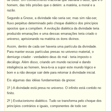
homem, das três prisões que o detém: a matéria, a moral e a
razão.
Segundo a Gnose, a divindade não seria ser, mas sim não-ser,
fluxo perpétuo determinado pelo choque dialético dos princípios
opostos que a compõem. A evolução dialética da divindade teria
produzido emanações e uma dessas emanações teria criado o
universo, aprisionando na matéria os éons divinos.
Assim, dentro de cada ser haveria uma partícula da divindade.
Para manter essas partículas presas no universo material, o
demiurgo criador - verdadeiro deus do mal - teria imposto o
decálogo. Além disso, criando um mundo racional e dando
inteligência ao homem, leva-lo-ia a supor este mundo lógico e
bom e a não desejar sair dele para retornar à divindade inicial.
Eis algumas das idéias fundamentais da gnose:
o
1
) A divindade está presa no universo. O infinito está contido no
finito.
o
2
) Evolucionismo dialético. Tudo se transforma pelo choque dos
princípios contrários e iguais, componentes de todo ser.