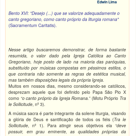
Edwin Lima
Bento XVI: "Desejo (...)
que se valorize adequadamente o
canto gregoriano, como canto próprio da liturgia romana"
(Sacramentum Caritatis).
Nesse artigo buscaremos demonstrar, de forma bastante
resumida, o valor dado pela Igreja Católica ao Canto
Gregoriano, hoje posto de lado na maioria das paróquias,
substituído por músicas compostas em péssimos estilos, o
que contraria não somente as regras de estética musical,
mas também disposições legais da própria Igreja.
Muitos em nossos dias, mesmo considerando-se católicos,
desprezam aquele que foi definido pelo Papa São Pio X
como
“o canto próprio da Igreja Romana.”
(Motu Próprio
Tra
le Sollicitude
, nº 3).
A música sacra é parte integrante da solene liturgia, visando
a glória de Deus e santificação de todos os fiéis (
Tra le
Sollicitude
, nº 1). Para atingir seus objetivos ela
“deve
possuir, em grau eminente, as qualidades próprias da