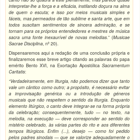
interpretar-lhe a força e a eficácia, instilando doçura na alma
de quem o escuta; e isso por meios musicais simples e
fáceis, mas permeados de tão sublime e santa arte, que em
todos suscitam sentimentos de sincera admiração, e se
tornam para os próprios entendedores e mestres de música
sacra uma fonte inexaurível de novas melodias.”
(
Musicae
Sacrae Disciplina
, nº 20).
Dispensaremos aqui a redação de uma conclusão própria e
finalizaremos esse breve artigo citando as palavras do papa
emérito Bento XVI, na Exortação Apostólica
Sacramentum
Caritatis
:
“Verdadeiramente, em liturgia, não podemos dizer que tanto
vale um cântico como outro; a propósito, é necessário evitar
a improvisação genérica ou a introdução de géneros
musicais que não respeitem o sentido da liturgia. Enquanto
elemento litúrgico, o canto deve integrar-se na forma própria
da celebração; consequentemente, tudo — no texto, na
melodia, na execução — deve corresponder ao sentido do
mistério celebrado, às várias partes do rito e aos diferentes
tempos litúrgicos. Enfim (...), desejo — como foi pedido
pelos padres sinodais — que se valorize adequadamente o