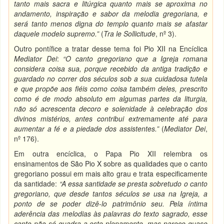
tanto mais sacra e litúrgica quanto mais se aproxima no
andamento, inspiração e sabor da melodia gregoriana, e
será tanto menos digna do templo quanto mais se afastar
daquele modelo supremo.”
(
Tra le Sollicitude
, nº 3).
Outro pontífice a tratar desse tema foi Pio XII na Encíclica
Mediator Dei
:
“O canto gregoriano que a Igreja romana
considera coisa sua, porque recebido da antiga tradição e
guardado no correr dos séculos sob a sua cuidadosa tutela
e que propõe aos fiéis como coisa também deles, prescrito
como é de modo absoluto em algumas partes da liturgia,
não só acrescenta decoro e solenidade à celebração dos
divinos mistérios, antes contribui extremamente até para
aumentar a fé e a piedade dos assistentes.”
(
Mediator Dei
,
nº 176).
Em outra encíclica, o Papa Pio XII relembra os
ensinamentos de São Pio X sobre as qualidades que o canto
gregoriano possui em mais alto grau e trata especificamente
da santidade:
“A essa santidade se presta sobretudo o canto
gregoriano, que desde tantos séculos se usa na Igreja, a
ponto de se poder dizê-lo patrimônio seu. Pela íntima
aderência das melodias às palavras do texto sagrado, esse
canto não só quadra a este plenamente, mas parece quase