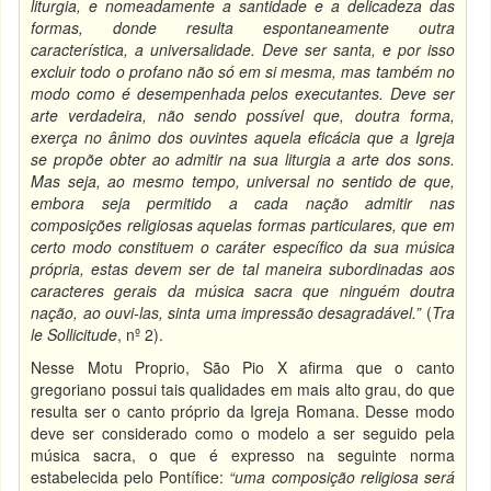
liturgia, e nomeadamente a santidade e a delicadeza das
formas, donde resulta espontaneamente outra
característica, a universalidade.
Deve ser santa, e por isso
excluir todo o profano não só em si mesma, mas também no
modo como é desempenhada pelos executantes.
Deve ser
arte verdadeira, não sendo possível que, doutra forma,
exerça no ânimo dos ouvintes aquela eficácia que a Igreja
se propõe obter ao admitir na sua liturgia a arte dos sons.
Mas seja, ao mesmo tempo, universal no sentido de que,
embora seja permitido a cada nação admitir nas
composições religiosas aquelas formas particulares, que em
certo modo constituem o caráter específico da sua música
própria, estas devem ser de tal maneira subordinadas aos
caracteres gerais da música sacra que ninguém doutra
nação, ao ouvi-las, sinta uma impressão desagradável.”
(
Tra
le Sollicitude
, nº 2).
Nesse Motu Proprio, São Pio X afirma que o canto
gregoriano possui tais qualidades em mais alto grau, do que
resulta ser o canto próprio da Igreja Romana. Desse modo
deve ser considerado como o modelo a ser seguido pela
música sacra, o que é expresso na seguinte norma
estabelecida pelo Pontífice:
“uma composição religiosa será