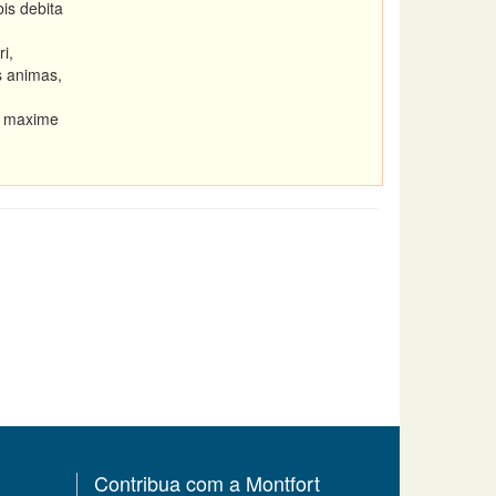
is debita
i,
 animas,
e maxime
Contribua com a Montfort