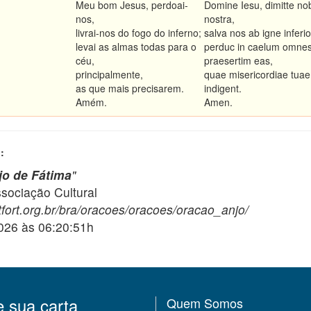
Meu bom Jesus, perdoai-
Domine Iesu, dimitte nob
nos,
nostra,
livrai-nos do fogo do inferno;
salva nos ab igne inferior
levai as almas todas para o
perduc in caelum omnes
céu,
praesertim eas,
principalmente,
quae misericordiae tua
as que mais precisarem.
indigent.
Amém.
Amen.
:
jo de Fátima
"
ciação Cultural
fort.org.br/bra/oracoes/oracoes/oracao_anjo/
2026 às 06:20:51h
e sua carta
Quem Somos