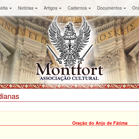
idia
Noticias
Artigos
Cadernos
Documentos
Or
dianas
Oração do Anjo de Fátima