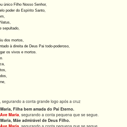
eu único Filho Nosso Senhor,
elo poder do Espírito Santo,
em,
ilatus,
 e sepultado,
giu dos mortos,
ntado à direita de Deus Pai todo-poderoso,
lgar os vivos e mortos.
o.
ca,
tos,
dos,
rne,
, segurando a conta grande logo após a cruz
Maria, Filha bem amada do Pai Eterno.
Ave Maria
, segurando a conta pequena que se segue.
Maria, Mãe admirável de Deus Filho.
Ave Maria
, segurando a conta pequena que se segue.