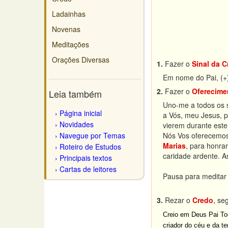
Ladainhas
Novenas
Meditações
Orações Diversas
1.
Fazer o
Sinal da C
Em nome do Pai, (+)
2.
Fazer o
Oferecime
Leia também
Uno-me a todos os s
Página inicial
a Vós, meu Jesus, p
Novidades
vierem durante este
Navegue por Temas
Nós Vos oferecemos
Marias
, para honra
Roteiro de Estudos
caridade ardente. A
Principais textos
Cartas de leitores
Pausa para meditar
3.
Rezar o
Credo
, se
Creio em Deus Pai To
criador do céu e da te