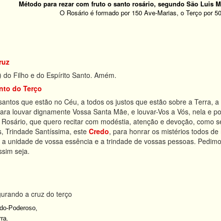
Método para rezar com fruto o santo rosário, segundo São Luis M
O Rosário é formado por 150 Ave-Marias, o Terço por 5
ruz
 do Filho e do Espírito Santo. Amém.
nto do Terço
antos que estão no Céu, a todos os justos que estão sobre a Terra, a 
ara louvar dignamente Vossa Santa Mãe, e louvar-Vos a Vós, nela e po
 Rosário, que quero recitar com modéstia, atenção e devoção, como se
, Trindade Santíssima, este
Credo
, para honrar os mistérios todos de
r a unidade de vossa essência e a trindade de vossas pessoas. Pedim
ssim seja.
gurando a cruz do terço
do-Poderoso,
rra.