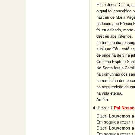
E em Jesus Cristo, s
o qual foi concebido p
nasceu de Maria Virg
padeceu sob Pôncio P
foi crucificado, morto
desceu aos infernos,
ao terceiro dia ressur
subiu ao Céu, está se
de onde há de vir a ju
Creio no Espírito Sant
Na Santa Igreja Católi
na comunhão dos san
na remissão dos peca
na ressurreição da ca
na vida eterna.
Amém.
4.
Rezar 1
Pai Nosso
Dizer:
Louvemos a 
Em seguida rezar 1
Dizer:
Louvemos a 
Em seguida rezar 1