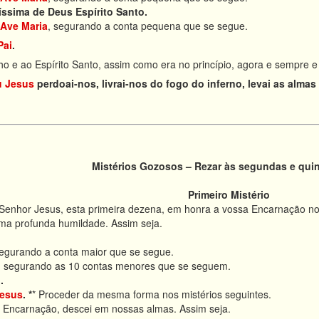
íssima de Deus Espírito Santo.
Ave Maria
, segurando a conta pequena que se segue.
Pai
.
ilho e ao Espírito Santo, assim como era no princípio, agora e sempre 
 Jesus
perdoai-nos, livrai-nos do fogo do inferno, levai as alma
Mistérios Gozosos – Rezar às segundas e quin
Primeiro Mistério
enhor Jesus, esta primeira dezena, em honra a vossa Encarnação no s
uma profunda humildade. Assim seja.
egurando a conta maior que se segue.
,
segurando as 10 contas menores que se seguem.
i
.
esus
.
*
* Proceder da mesma forma nos mistérios seguintes.
a Encarnação, descei em nossas almas. Assim seja.