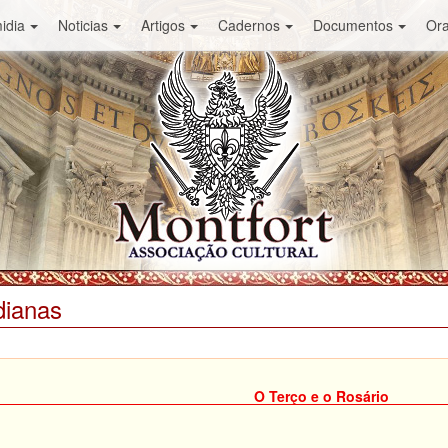
idia
Noticias
Artigos
Cadernos
Documentos
Or
dianas
O Terço e o Rosário