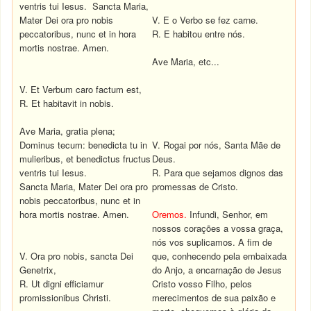
ventris tui Iesus. Sancta Maria,
Mater Dei ora pro nobis
V. E o Verbo se fez carne.
peccatoribus, nunc et in hora
R. E habitou entre nós.
mortis nostrae. Amen.
Ave Maria, etc...
V. Et Verbum caro factum est,
R. Et habitavit in nobis.
Ave Maria, gratia plena;
Dominus tecum: benedicta tu in
V. Rogai por nós, Santa Mãe de
mulieribus, et benedictus fructus
Deus.
ventris tui Iesus.
R. Para que sejamos dignos das
Sancta Maria, Mater Dei ora pro
promessas de Cristo.
nobis peccatoribus, nunc et in
hora mortis nostrae. Amen.
Oremos.
Infundi, Senhor, em
nossos corações a vossa graça,
nós vos suplicamos. A fim de
V. Ora pro nobis, sancta Dei
que, conhecendo pela embaixada
Genetrix,
do Anjo, a encarnação de Jesus
R. Ut digni efficiamur
Cristo vosso Filho, pelos
promissionibus Christi.
merecimentos de sua paixão e