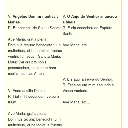
V.
Angelus Domini nuntiavit
V.
O Anjo do Senhor anunciou
Mariae.
a Maria.
R. Et concepit de Spiritu Sancto.
R. E ela concebeu do Espírito
Santo.
Ave Maria, gratia plena;
Dominus tecum: benedicta tu in
Ave Maria, etc...
mulieribus, et benedictus fructus
ventris tui Iesus. Sancta Maria,
Mater Dei ora pro nobis
peccatoribus, nunc et in hora
mortis nostrae. Amen.
V. Eis aqui a serva do Senhor.
R. Faça-se em mim segundo a
V. Ecce ancilla Domini,
Vossa vontade.
R. Fiat mihi secundum verbum
tuum.
Ave Maria, etc...
Ave Maria, gratia plena;
Dominus tecum: benedicta tu in
mulieribus, et benedictus fructus