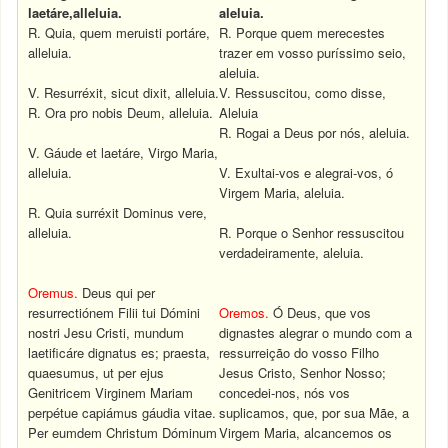
laetáre,alleluia.
aleluia.
R. Quia, quem meruisti portáre,
R. Porque quem merecestes
alleluia.
trazer em vosso puríssimo seio,
aleluia.
V. Resurréxit, sicut dixit, alleluia.
V. Ressuscitou, como disse,
R. Ora pro nobis Deum, alleluia.
Aleluia
R. Rogai a Deus por nós, aleluia.
V. Gáude et laetáre, Virgo Maria,
alleluia.
V. Exultai-vos e alegrai-vos, ó
Virgem Maria, aleluia.
R. Quia surréxit Dominus vere,
alleluia.
R. Porque o Senhor ressuscitou
verdadeiramente, aleluia.
Oremus.
Deus qui per
resurrectiónem Filii tui Dómini
Oremos.
Ó Deus, que vos
nostri Jesu Cristi, mundum
dignastes alegrar o mundo com a
laetificáre dignatus es; praesta,
ressurreição do vosso Filho
quaesumus, ut per ejus
Jesus Cristo, Senhor Nosso;
Genitricem Virginem Mariam
concedei-nos, nós vos
perpétue capiámus gáudia vitae.
suplicamos, que, por sua Mãe, a
Per eumdem Christum Dóminum
Virgem Maria, alcancemos os