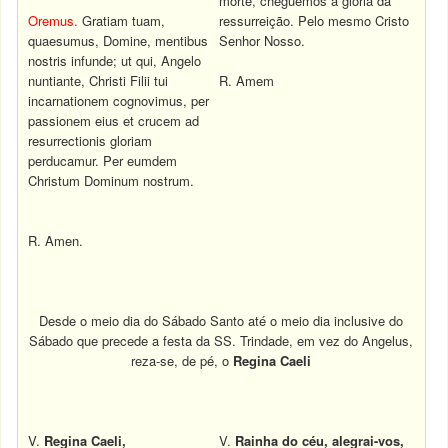
morte, cheguemos à glória da
Oremus.
Gratiam tuam,
ressurreição. Pelo mesmo Cristo
quaesumus, Domine, mentibus
Senhor Nosso.
nostris infunde; ut qui, Angelo
nuntiante, Christi Filii tui
R. Amem
incarnationem cognovimus, per
passionem eius et crucem ad
resurrectionis gloriam
perducamur. Per eumdem
Christum Dominum nostrum.
R. Amen.
Desde o meio dia do Sábado Santo até o meio dia inclusive do
Sábado que precede a festa da SS. Trindade, em vez do Angelus,
reza-se, de pé, o
Regina Caeli
V.
Regina Caeli,
V.
Rainha do céu, alegrai-vos,