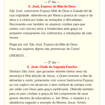
— 2º dia —
S. José, Esposo da Mãe de Deus
São José, castíssimo Esposo Mãe de Deus e Guarda fiel de
sua virgindade: obtende-me por Maria a pureza do corpo e da
alma e a vitória em todas as tentações e dificuldades.
Recomendo–vos também os esposos cristãos para que
unidos com sincero amor e fortalecidos pela graça se
amparem mutuamente nos sofrimentos e tribulações da vida.
Amem.
Rogai por nós São José, Esposo da Mãe de Deus:
Para que sejamos dignos das promessas de Cristo!
OREMOS! ...
— 3º dia —
S. José, Chefe da Sagrada Família
Glorioso São José, que gozastes durante tantos anos da
presença e filial afeição de Jesus, a Quem tivestes a dita de
alimentar e vestir, juntamente com vossa Santíssima Esposa:
eu vos suplico me alcanceis o dom inefável de sempre viver
em união com Deus pela graça santificante. Obtende também
para os pais cristãos a graça do fiel cumprimento de seus
graves deveres de educadores e, aos filhos, o respeito e a
obediência segundo o exemplo do Menino Jesus. Amém.