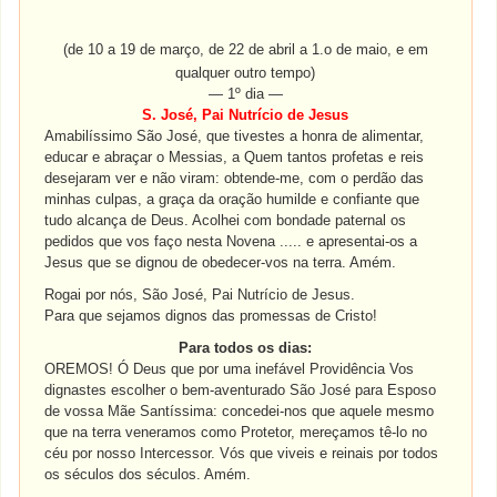
(de 10 a 19 de março, de 22 de abril a 1.o de maio, e em
qualquer outro tempo)
— 1º dia —
S. José, Pai Nutrício de Jesus
Amabilíssimo São José, que tivestes a honra de alimentar,
educar e abraçar o Messias, a Quem tantos profetas e reis
desejaram ver e não viram: obtende-me, com o perdão das
minhas culpas, a graça da oração humilde e confiante que
tudo alcança de Deus. Acolhei com bondade paternal os
pedidos que vos faço nesta Novena ..... e apresentai-os a
Jesus que se dignou de obedecer-vos na terra. Amém.
Rogai por nós, São José, Pai Nutrício de Jesus.
Para que sejamos dignos das promessas de Cristo!
Para todos os dias:
OREMOS! Ó Deus que por uma inefável Providência Vos
dignastes escolher o bem-aventurado São José para Esposo
de vossa Mãe Santíssima: concedei-nos que aquele mesmo
que na terra veneramos como Protetor, mereçamos tê-lo no
céu por nosso Intercessor. Vós que viveis e reinais por todos
os séculos dos séculos. Amém.