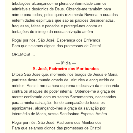
tribulações alcançando-me plena conformidade com os
admiráveis desígnios de Deus. Obtende-me também para
mim e para todos, pelos quais rezo nesta Novena, a cura das
enfermidades espirituais que são as paixões desordenadas,
fraquezas, faltas e pecados e protegei-nos contra as
tentações do inimigo da nossa salvação amém.
Rogai por nós, São José, Esperança dos Enfermos;
Para que sejamos dignos das promessas de Cristo!
OREMOS! ...
— 9º dia —
S. José, Padroeiro dos Moribundos
Ditoso São José que, morrendo nos braços de Jesus e Maria,
partistes deste mundo ornado de Virtudes e enriquecido de
méritos: Assisti-me na hora suprema e decisiva da minha vida
contra os ataques do poder infernal. Obtende-me a graça de
morrer confortado com os santos Sacramentos, necessários
para a minha salvação. Tendo compaixão de todos os
agonizantes. alcançando-lhes a graça da salvação por
intermédio de Maria, vossa Santíssima Esposa. Amém.
Rogai por nós, São José, Padroeiro dos Moribundos
Para que sejamos dignos das promessas de Cristo!