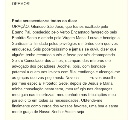
OREMOS!...
Pode acrescentar-se todos os dias:
ORAÇÃO: Glorioso São José, que fostes exaltado pelo
Eterno Pai, obedecido pelo Verbo Encarnado favorecido pelo
Espírito Santo e amado pela Virgem Maria: Louvo e bendigo a
Santíssima Trindade pelos privilégios e méritos com que vos
enriqueceu. Sois poderosíssimo e jamais se ouviu dizer que
alguém tenha recorrido a vós e fosse por vós desamparado.
Sois o Consolador dos aflitos, o amparo dos míseros e o
advogado dos pecadores. Acolhei, pois, com bondade
paternal a quem vos invoca com filial confiança e alcançai-me
as graças que vos peço nesta Novena . . . Eu vos escolho
por meu especial Protetor. Sêde, depois de Jesus e Maria,
minha consolação nesta terra, meu refugio nas desgraças
meu guia nas incertezas, meu conforto nas tribulações meu
pai solícito em todas as necessidades. Obtende-me
finalmente como coroa dos vossos favores, uma boa e santa
morte graça de Nosso Senhor Assim seja.