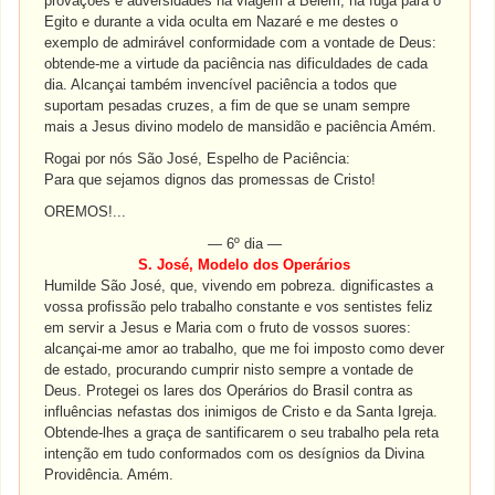
provações e adversidades na viagem a Belém, na fuga para o
Egito e durante a vida oculta em Nazaré e me destes o
exemplo de admirável conformidade com a vontade de Deus:
obtende-me a virtude da paciência nas dificuldades de cada
dia. Alcançai também invencível paciência a todos que
suportam pesadas cruzes, a fim de que se unam sempre
mais a Jesus divino modelo de mansidão e paciência Amém.
Rogai por nós São José, Espelho de Paciência:
Para que sejamos dignos das promessas de Cristo!
OREMOS!...
— 6º dia —
S. José, Modelo dos Operários
Humilde São José, que, vivendo em pobreza. dignificastes a
vossa profissão pelo trabalho constante e vos sentistes feliz
em servir a Jesus e Maria com o fruto de vossos suores:
alcançai-me amor ao trabalho, que me foi imposto como dever
de estado, procurando cumprir nisto sempre a vontade de
Deus. Protegei os lares dos Operários do Brasil contra as
influências nefastas dos inimigos de Cristo e da Santa Igreja.
Obtende-lhes a graça de santificarem o seu trabalho pela reta
intenção em tudo conformados com os desígnios da Divina
Providência. Amém.