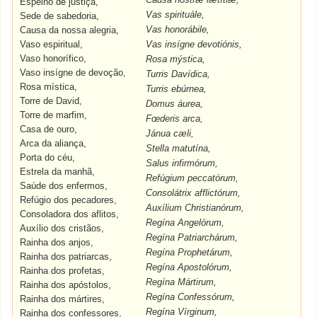
Espelho de justiça,
Vas spirituále,
Sede de sabedoria,
Vas honorábile,
Causa da nossa alegria,
Vaso espiritual,
Vas insígne devotiónis,
Vaso honorífico,
Rosa mýstica,
Vaso insígne de devoção,
Turris Davídica,
Rosa mística,
Turris ebúrnea,
Torre de David,
Domus áurea,
Torre de marfim,
Fœderis arca,
Casa de ouro,
Jánua cæli,
Arca da aliança,
Stella matutína,
Porta do céu,
Salus infirmórum,
Estrela da manhã,
Refúgium peccatórum,
Saúde dos enfermos,
Consolátrix afflictórum,
Refúgio dos pecadores,
Auxílium Christianórum,
Consoladora dos aflitos,
Regína Angelórum,
Auxílio dos cristãos,
Regína Patriarchárum,
Rainha dos anjos,
Regína Prophetárum,
Rainha dos patriarcas,
Regína Apostolórum,
Rainha dos profetas,
Regína Mártirum,
Rainha dos apóstolos,
Regína Confessórum,
Rainha dos mártires,
Regína Vírginum,
Rainha dos confessores,