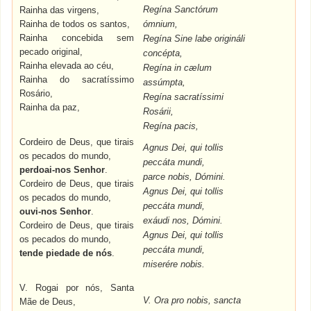
Regína Sanctórum
Rainha das virgens,
Rainha de todos os santos,
ómnium,
Rainha concebida sem
Regína Sine labe origináli
pecado original,
concépta,
Rainha elevada ao céu,
Regína in cælum
Rainha do sacratíssimo
assúmpta,
Rosário,
Regína sacratíssimi
Rainha da paz,
Rosárii,
Regína pacis,
Cordeiro de Deus, que tirais
Agnus Dei, qui tollis
os pecados do mundo,
peccáta mundi,
perdoai-nos Senhor
.
parce nobis, Dómini.
Cordeiro de Deus, que tirais
Agnus Dei, qui tollis
os pecados do mundo,
peccáta mundi,
ouvi-nos Senhor
.
exáudi nos, Dómini.
Cordeiro de Deus, que tirais
Agnus Dei, qui tollis
os pecados do mundo,
peccáta mundi,
tende piedade de nós
.
miserére nobis.
V. Rogai por nós, Santa
V. Ora pro nobis, sancta
Mãe de Deus,