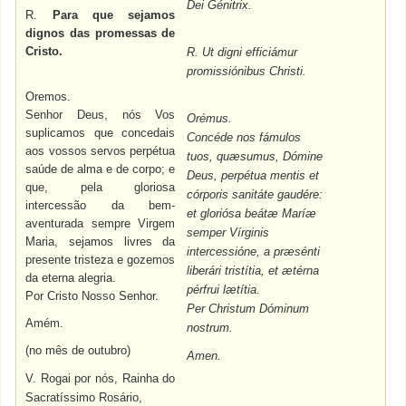
Dei Génitrix.
R.
Para que sejamos
dignos das promessas de
Cristo.
R.
Ut
digni
efficiámur
promissiónibus Christi.
Oremos.
Senhor Deus, nós Vos
Orémus.
suplicamos que concedais
Concéde nos fámulos
aos vossos servos perpétua
tuos, quæsumus,
Dómine
saúde de alma e de corpo; e
Deus, perpétua mentis et
que, pela gloriosa
córporis
sanitáte gaudére:
intercessão da bem-
et gloriósa beátæ Maríæ
aventurada sempre Virgem
semper Vírginis
Maria, sejamos livres da
intercessióne, a præsénti
presente tristeza e gozemos
liberári tristítia, et ætérna
da eterna alegria.
pérfrui lætítia.
Por Cristo Nosso Senhor.
Per Christum Dóminum
Amém.
nostrum.
(no mês de outubro)
Amen.
V. Rogai por nós, Rainha do
Sacratíssimo Rosário,