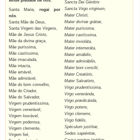
tende piedade de nós.
Sancta Dei Génitrix
Sancta Virgo vírginum,
Santa Maria,
rogai por
Mater Christi,
nós
.
Mater divínæ grátiæ,
Santa Mãe de Deus,
Santa Virgem das Virgens,
Mater puríssima,
Mãe de Jesus Cristo,
Mater castíssima,
Mãe da divina graça,
Mater invioláta,
Mãe puríssima,
Mater intemeráta,
Mãe castíssima,
Mater amábilis,
Mãe imaculada,
Mater admirábilis,
Mãe intacta,
Mater boni consílii,
Mãe amável,
Mater Creatóris,
Mãe admirável,
Mater Salvatóris,
Mãe do bom conselho,
Virgo prudentíssima,
Mãe do Criador,
Virgo veneránda,
Mãe do Salvador,
Virgo prædicánda,
Virgem prudentíssima,
Virgo potens,
Virgem venerável,
Virgo clemens,
Virgem louvável,
Virgo fidélis,
Virgem poderosa,
Spéculum justítiæ,
Virgem clemente,
Sedes sapiéntiæ,
Virgem fiel,
Causa nostræ lætítiæ,