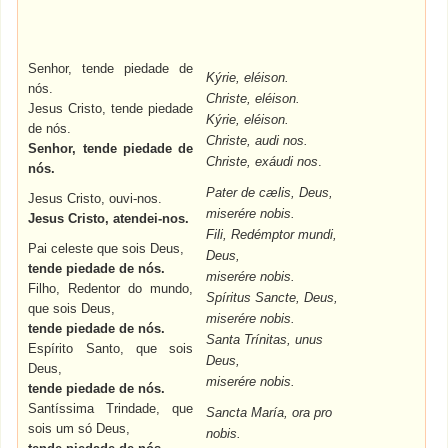
Senhor, tende piedade de
Kýrie, eléison.
nós.
Christe, eléison.
Jesus Cristo, tende piedade
Kýrie, eléison.
de nós.
Christe, audi nos.
Senhor, tende piedade de
Christe, exáudi nos
.
nós.
Pater de cælis, Deus,
Jesus Cristo, ouvi-nos.
miserére nobis.
Jesus Cristo, atendei-nos.
Fili, Redémptor mundi,
Pai celeste que sois Deus,
Deus,
tende piedade de nós.
miserére nobis.
Filho, Redentor do mundo,
Spíritus Sancte, Deus,
que sois Deus,
miserére nobis.
tende piedade de nós.
Santa Trínitas, unus
Espírito Santo, que sois
Deus,
Deus,
miserére nobis.
tende piedade de nós.
Santíssima Trindade, que
Sancta María, ora pro
sois um só Deus,
nobis.