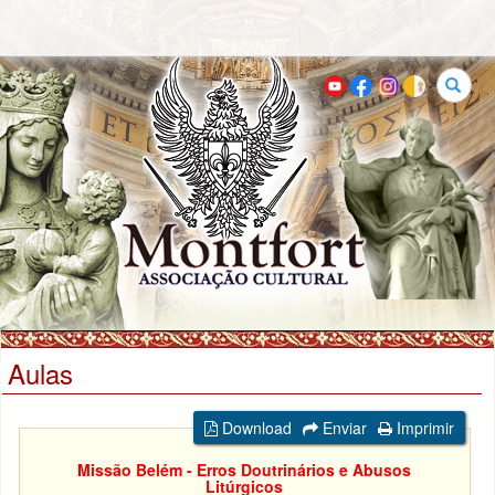
Buscar
Aulas
Download
Enviar
Imprimir
Missão Belém - Erros Doutrinários e Abusos
Litúrgicos