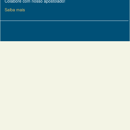
Colabore com nosso apostolado!
Saiba mais