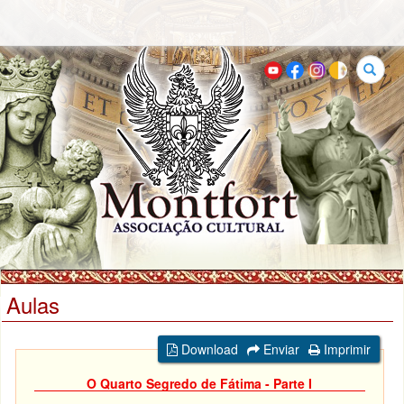
Buscar
Aulas
Download
Enviar
Imprimir
O Quarto Segredo de Fátima - Parte I