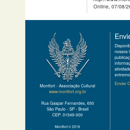
Online, 07/08/
Envi
Disponi
nossos 
publicaç
informa
ativida
entremo
Enviar C
Montfort - Associação Cultural
www.montfort.org.br
Rua Gaspar Fernandes, 650
São Paulo - SP - Brasil
CEP: 01549-000
Montfort © 2016