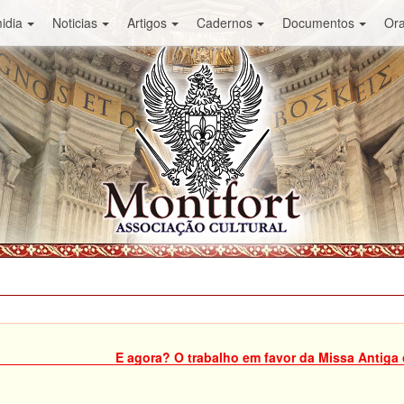
idia
Noticias
Artigos
Cadernos
Documentos
Or
E agora? O trabalho em favor da Missa Antiga