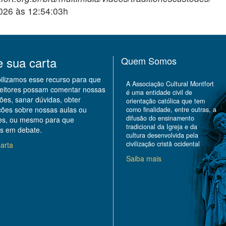
2026 às 12:54:03h
e sua carta
Quem Somos
bilizamos esse recurso para que
A Associação Cultural Montfort
leitores possam comentar nossas
é uma entidade civil de
ões, sanar dúvidas, obter
orientação católica que tem
ções sobre nossas aulas ou
como finalidade, entre outras, a
difusão do ensinamento
des, ou mesmo para que
tradicional da Igreja e da
s em debate.
cultura desenvolvida pela
civilização cristã ocidental
arta
Saiba mais