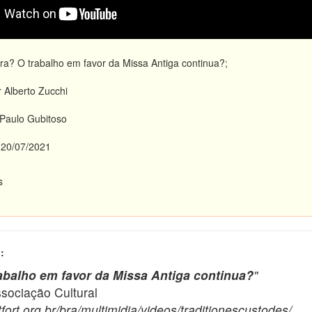
a? O trabalho em favor da Missa Antiga continua?;
 Alberto Zucchi
Paulo Gubitoso
20/07/2021
s
:
abalho em favor da Missa Antiga continua?
"
ciação Cultural
fort.org.br/bra/multimidia/videos/traditionescustodes/