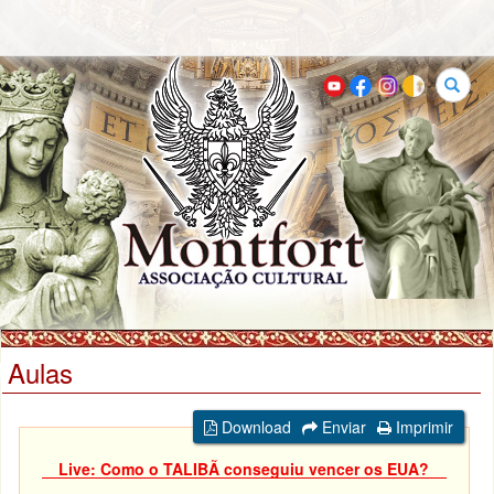
Buscar
Aulas
Download
Enviar
Imprimir
Live: Como o TALIBÃ conseguiu vencer os EUA?