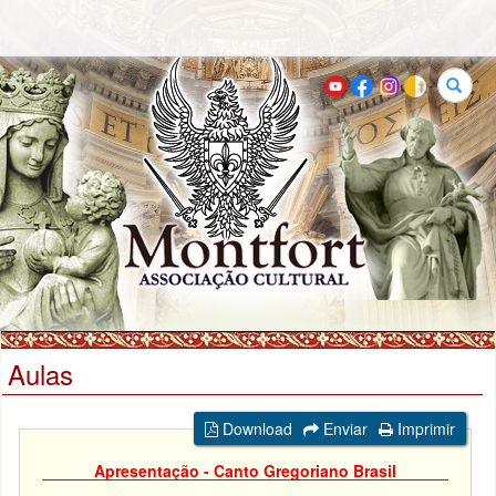
Buscar
Aulas
Download
Enviar
Imprimir
Apresentação - Canto Gregoriano Brasil