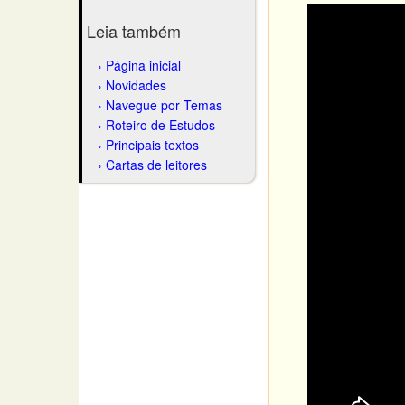
Leia também
Página inicial
Novidades
Navegue por Temas
Roteiro de Estudos
Principais textos
Cartas de leitores