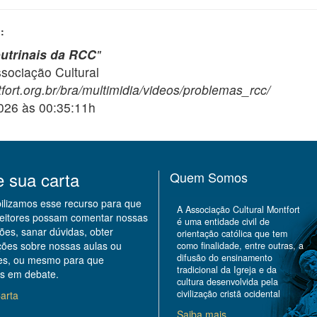
:
utrinais da RCC
"
ciação Cultural
fort.org.br/bra/multimidia/videos/problemas_rcc/
2026 às 00:35:11h
e sua carta
Quem Somos
bilizamos esse recurso para que
A Associação Cultural Montfort
leitores possam comentar nossas
é uma entidade civil de
ões, sanar dúvidas, obter
orientação católica que tem
ções sobre nossas aulas ou
como finalidade, entre outras, a
difusão do ensinamento
des, ou mesmo para que
tradicional da Igreja e da
s em debate.
cultura desenvolvida pela
civilização cristã ocidental
arta
Saiba mais