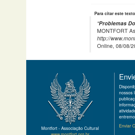
Para citar este texto
"
Problemas Do
MONTFORT Asso
http://www.mont
Online, 08/08/
Envi
Disponi
nossos 
publicaç
informa
ativida
entremo
Enviar C
Montfort - Associação Cultural
www.montfort.org.br