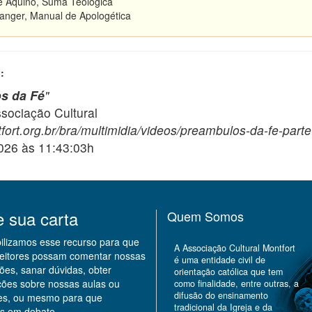
 Aquino, Suma Teológica
anger, Manual de Apologética
:
s da Fé
"
ciação Cultural
fort.org.br/bra/multimidia/videos/preambulos-da-fe-parte
2026 às 11:43:03h
e sua carta
Quem Somos
bilizamos esse recurso para que
A Associação Cultural Montfort
leitores possam comentar nossas
é uma entidade civil de
ões, sanar dúvidas, obter
orientação católica que tem
ções sobre nossas aulas ou
como finalidade, entre outras, a
difusão do ensinamento
des, ou mesmo para que
tradicional da Igreja e da
s em debate.