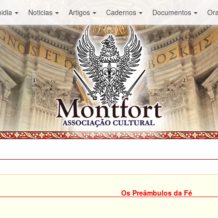
idia
Noticias
Artigos
Cadernos
Documentos
Or
Os Preâmbulos da Fé