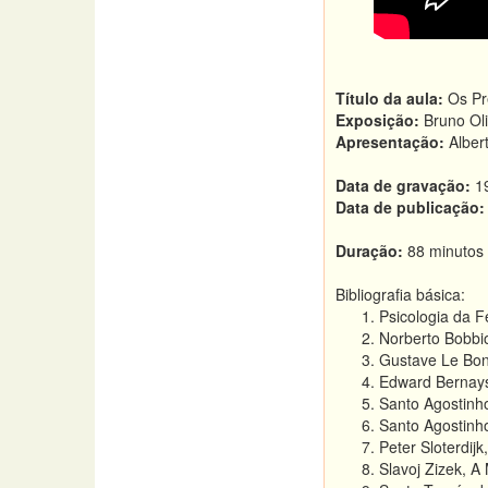
Título da aula:
Os Pr
Exposição:
Bruno Oli
Apresentação:
Alber
Data de gravação:
19
Data de publicação:
Duração:
88 minutos
Bibliografia básica:
Psicologia da F
Norberto Bobbi
Gustave Le Bon
Edward Bernay
Santo Agostinh
Santo Agostinh
Peter Sloterdijk
Slavoj Zizek, A