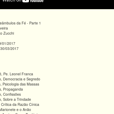
eâmbulos da Fé - Parte 1
veira
to Zucchi
/01/2017
30/03/2017
é, Pe. Leonel Franca
o, Democracia e Segredo
, Psicologia das Massas
s, Propaganda
o, Confissões
o, Sobre a Trindade
, Crítica da Razão Cínica
 Marionete e o Anão