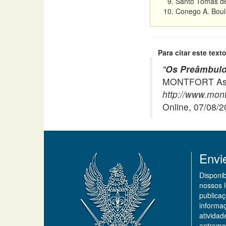
Santo Tomás de
Conego A. Boul
Para citar este texto
"
Os Preâmbulo
MONTFORT Asso
http://www.mont
Online, 07/08/
Envi
Disponi
nossos 
publicaç
informa
ativida
entremo