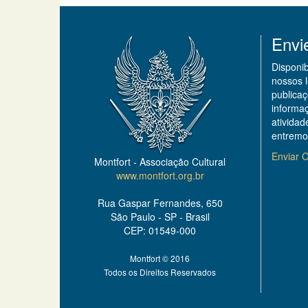
Envi
Disponi
nossos 
publicaç
informa
ativida
entremo
Enviar C
Montfort - Associação Cultural
www.montfort.org.br
Rua Gaspar Fernandes, 650
São Paulo - SP - Brasil
CEP: 01549-000
Montfort © 2016
Todos os Direitos Reservados