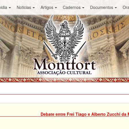
idia
Noticias
Artigos
Cadernos
Documentos
Or
Debate entre Frei Tiago e Alberto Zucchi da 