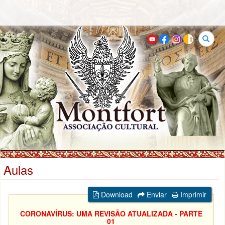
Buscar
Aulas
Download
Enviar
Imprimir
CORONAVÍRUS: UMA REVISÃO ATUALIZADA - PARTE
01