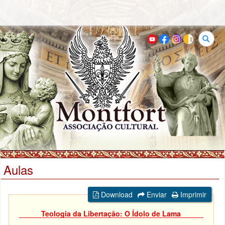
Buscar
Aulas
Download
Enviar
Imprimir
Teologia da Libertação: O Ídolo de Lama