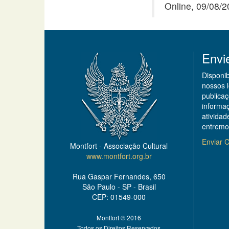
Online, 09/08/
Envi
Disponi
nossos 
publicaç
informa
ativida
entremo
Enviar C
Montfort - Associação Cultural
www.montfort.org.br
Rua Gaspar Fernandes, 650
São Paulo - SP - Brasil
CEP: 01549-000
Montfort © 2016
Todos os Direitos Reservados