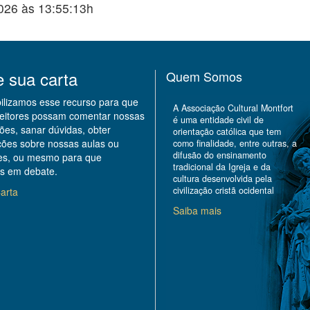
2026 às 13:55:13h
e sua carta
Quem Somos
bilizamos esse recurso para que
A Associação Cultural Montfort
leitores possam comentar nossas
é uma entidade civil de
ões, sanar dúvidas, obter
orientação católica que tem
ções sobre nossas aulas ou
como finalidade, entre outras, a
difusão do ensinamento
des, ou mesmo para que
tradicional da Igreja e da
s em debate.
cultura desenvolvida pela
civilização cristã ocidental
arta
Saiba mais