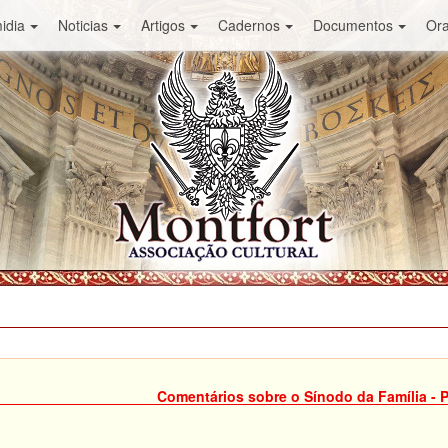
idia
Noticias
Artigos
Cadernos
Documentos
Or
Comentários sobre o Sínodo da Família - P