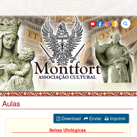
Buscar
Aulas
Download
Enviar
Imprimir
Seitas Ufológicas