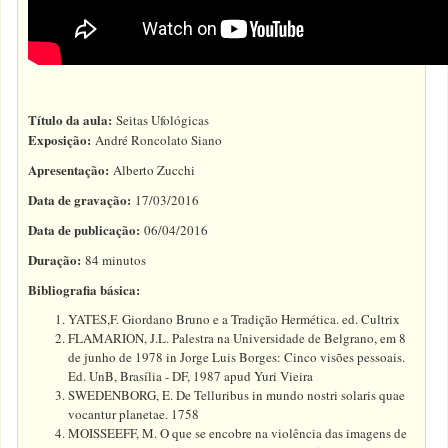
Título da aula:
Seitas Ufológicas
Exposição:
André Roncolato Siano
Apresentação:
Alberto Zucchi
Data de gravação:
17/03/2016
Data de publicação:
06/04/2016
Duração:
84 minutos
Bibliografia básica:
YATES,F. Giordano Bruno e a Tradição Hermética. ed. Cultrix
FLAMARION, J.L. Palestra na Universidade de Belgrano, em 8
de junho de 1978 in Jorge Luis Borges: Cinco visões pessoais.
Ed. UnB, Brasília - DF, 1987 apud Yuri Vieira
SWEDENBORG, E. De Telluribus in mundo nostri solaris quae
vocantur planetae. 1758
MOISSEEFF, M. O que se encobre na violência das imagens de