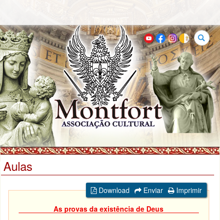
Buscar
Aulas
Download
Enviar
Imprimir
As provas da existência de Deus