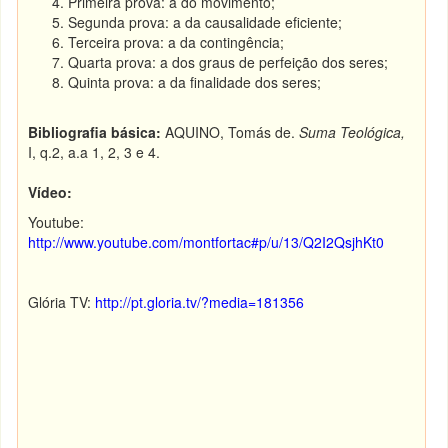
Primeira prova: a do movimento;
Segunda prova: a da causalidade eficiente;
Terceira prova: a da contingência;
Quarta prova: a dos graus de perfeição dos seres;
Quinta prova: a da finalidade dos seres;
Bibliografia básica:
AQUINO, Tomás de.
Suma Teológica,
I, q.2, a.a 1, 2, 3 e 4.
Vídeo:
Youtube:
http://www.youtube.com/montfortac#p/u/13/Q2I2QsjhKt0
Glória TV:
http://pt.gloria.tv/?media=181356