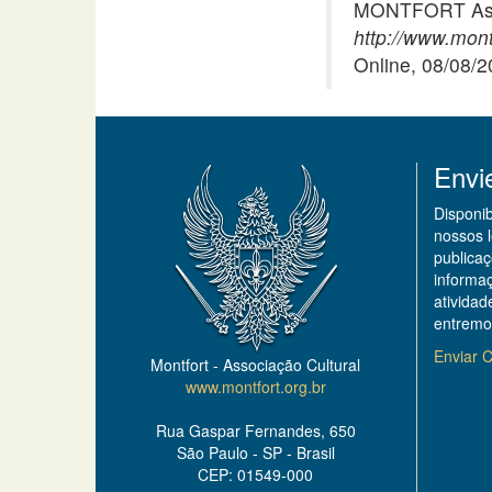
MONTFORT Asso
http://www.mont
Online, 08/08/
Envi
Disponi
nossos 
publicaç
informa
ativida
entremo
Enviar C
Montfort - Associação Cultural
www.montfort.org.br
Rua Gaspar Fernandes, 650
São Paulo - SP - Brasil
CEP: 01549-000