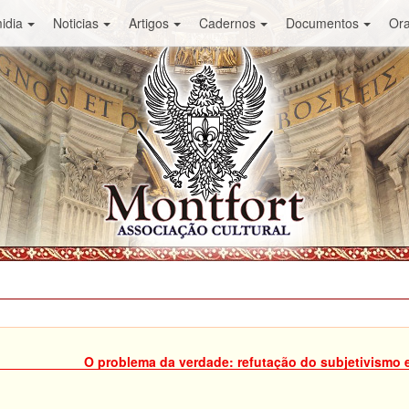
idia
Noticias
Artigos
Cadernos
Documentos
Or
O problema da verdade: refutação do subjetivismo e