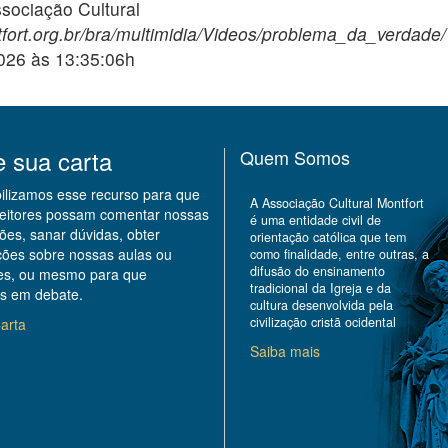
ciação Cultural
fort.org.br/bra/multimidia/Videos/problema_da_verdade/
2026 às 13:35:06h
e sua carta
Quem Somos
bilizamos esse recurso para que
A Associação Cultural Montfort
leitores possam comentar nossas
é uma entidade civil de
ões, sanar dúvidas, obter
orientação católica que tem
ções sobre nossas aulas ou
como finalidade, entre outras, a
difusão do ensinamento
des, ou mesmo para que
tradicional da Igreja e da
s em debate.
cultura desenvolvida pela
civilização cristã ocidental
arta
Saiba mais