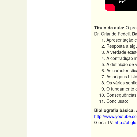
Título da aula:
O prob
Dr. Orlando Fedeli.
Da
Apresentação e
Resposta a algu
A verdade exist
A contradição i
A definição de 
As característi
As origens histó
Os vários senti
O fundamento d
Consequências 
Conclusão;
Bibliografia básica:
http://www.youtube.
Glória TV:
http://pt.g