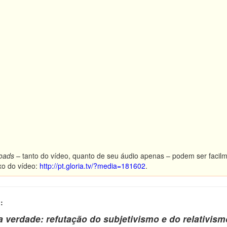
oads –
tanto do vídeo, quanto de seu áudio apenas – podem ser facilm
xo do vídeo:
http://pt.gloria.tv/?media=181602
.
:
 verdade: refutação do subjetivismo e do relativism