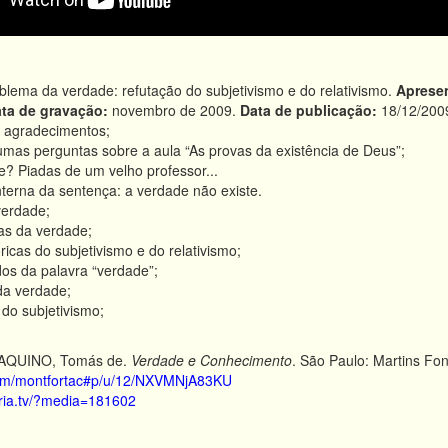
lema da verdade: refutação do subjetivismo e do relativismo.
Aprese
ta de gravação:
novembro de 2009.
Data de publicação:
18/12/200
 agradecimentos;
mas perguntas sobre a aula “As provas da existência de Deus”;
e? Piadas de um velho professor...
nterna da sentença: a verdade não existe.
verdade;
cas da verdade;
ricas do subjetivismo e do relativismo;
dos da palavra “verdade”;
a verdade;
do subjetivismo;
AQUINO, Tomás de.
Verdade e Conhecimento
. São Paulo: Martins Fo
com/montfortac#p/u/12/NXVMNjA83KU
loria.tv/?media=181602