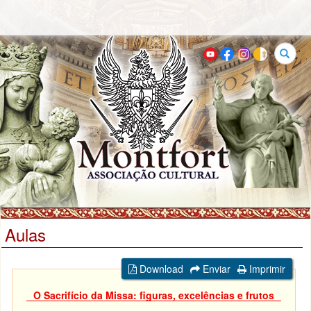
Buscar
Aulas
Download
Enviar
Imprimir
O Sacrifício da Missa: figuras, excelências e frutos