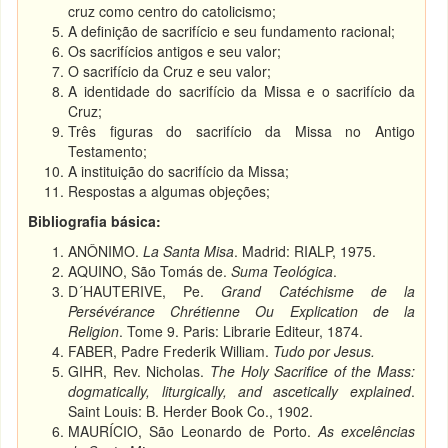
cruz como centro do catolicismo;
A definição de sacrifício e seu fundamento racional;
Os sacrifícios antigos e seu valor;
O sacrifício da Cruz e seu valor;
A identidade do sacrifício da Missa e o sacrifício da
Cruz;
Três figuras do sacrifício da Missa no Antigo
Testamento;
A instituição do sacrifício da Missa;
Respostas a algumas objeções;
Bibliografia básica:
ANÔNIMO.
La Santa Misa
. Madrid: RIALP, 1975.
AQUINO, São Tomás de.
Suma Teológica
.
D´HAUTERIVE, Pe.
Grand Catéchisme de la
Persévérance Chrétienne Ou Explication de la
Religion
. Tome 9. Paris: Librarie Editeur, 1874.
FABER, Padre Frederik William.
Tudo por Jesus.
GIHR, Rev. Nicholas.
The Holy Sacrifice of the Mass
:
dogmatically, liturgically, and ascetically explained
.
Saint Louis: B. Herder Book Co., 1902.
MAURÍCIO, São Leonardo de Porto.
As excelências