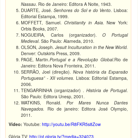
Nassau
. Rio de Janeiro: Editora A Noite, 1943.
DUARTE, José.
Senhores do Sol e do Vento
. Lisboa:
Editorial Estampa, 1999.
MOFFETT, Samuel.
Christianity in Asia.
New York:
Orbis Books, 2007.
NOGUEIRA, Carlos (organizador).
O Portugal
Medieval
. São Paulo: Alameda, 2010.
OLSON, Joseph.
Jesuit Inculturation in the New World.
Denver: Outskirts Press, 2009.
PAGE, Martin.
Portugal e a Revolução Global
.Rio de
Janeiro: Editora Nova Fronteira, 2011.
SERRÃO, Joel (direção).
Nova
história da Expansão
Portuguesa” - XII volumes.
Lisboa: Editorial Estampa,
2006.
TENGARRINHA (organizador) .
História de Portugal
.
São Paulo: Editora Unesp, 2001.
WATKINS, Ronald.
Por Mares Nunca Dantes
Navegados.
Rio de janeiro: Editora José Olympio,
2011.
Vídeo:
Youtube:
http://youtu.be/R8FKR5s8Zow
Glória TV:
http://pt.gloria.tv/?media=324073