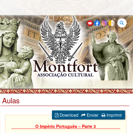
Buscar
Aulas
Download
Enviar
Imprimir
O Império Português – Parte 3