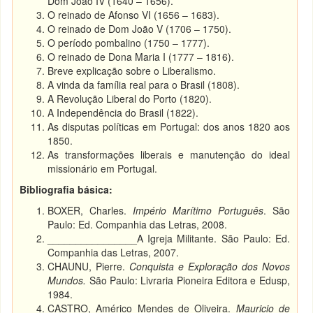
Dom João IV (1640 – 1656).
O reinado de Afonso VI (1656 – 1683).
O reinado de Dom João V (1706 – 1750).
O período pombalino (1750 – 1777).
O reinado de Dona Maria I (1777 – 1816).
Breve explicação sobre o Liberalismo.
A vinda da família real para o Brasil (1808).
A Revolução Liberal do Porto (1820).
A Independência do Brasil (1822).
As disputas políticas em Portugal: dos anos 1820 aos
1850.
As transformações liberais e manutenção do ideal
missionário em Portugal.
Bibliografia básica:
BOXER, Charles.
Império Marítimo Português
. São
Paulo: Ed. Companhia das Letras, 2008.
________________A Igreja Militante. São Paulo: Ed.
Companhia das Letras, 2007.
CHAUNU, Pierre.
Conquista e Exploração dos Novos
Mundos.
São Paulo: Livraria Pioneira Editora e Edusp,
1984.
CASTRO, Américo Mendes de Oliveira.
Mauricio de