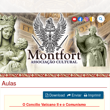
Buscar
Aulas
Download
Enviar
Imprimir
O Concílio Vaticano II e o Comunismo