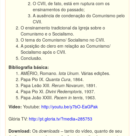
O CVII, de fato, está em ruptura com os
ensinamentos do passado;
A ausência de condenação do Comunismo pelo
CVII.
O ensinamento tradicional da Igreja sobre o
Comunismo e o Socialismo.
O tema do Comunismo/ Socialismo no CVII.
A posição do clero em relação ao Comunismo/
Socialismo após o CVII.
Conclusão.
Bibliografia básica:
AMÉRIO, Romano.
Iota Unum.
Várias edições.
Papa Pio IX.
Quanta Cura
, 1864.
Papa Leão XIII.
Rerum Novarum
, 1891.
Papa Pio XI.
Divini Redemptoris
, 1937.
Papa João XXIII.
Pacem in terris
, 1963.
Vídeo:
Youtube:
http://youtu.be/y7bO-EaGPak
Glória TV:
http://pt.gloria.tv/?media=285753
Download:
Os
downloads –
tanto do vídeo, quanto de seu