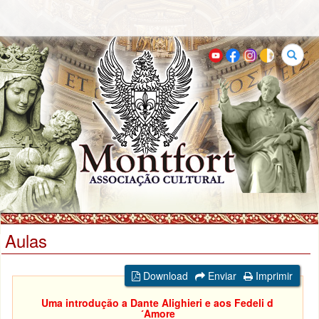
Buscar
Aulas
Download
Enviar
Imprimir
Uma introdução a Dante Alighieri e aos Fedeli d
´Amore