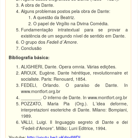
A obra de Dante.
Alguns problemas postos pela obra de Dante:
A questão da Beatriz.
O papel de Virgílio na Divina Comédia.
Fundamentação intratextual para se provar a
existência de um segundo nível de sentido em Dante.
O grupo dos
Fedeli d´Amore
.
Conclusão
Bibliografia básica:
ALIGHIERI, Dante. Opera omnia. Várias edições.
AROUX, Eugène. Dante hérétique, revolutionnaire et
socialiste. Paris: Renouard, 1854.
FEDELI, Orlando. O paraíso de Dante. In
www.montfort.org.br
________. O inferno de Dante. In www.montfort.org.br
POZZATO, Maria Pia (Org.). L´idea deforme,
interpretazioni esoteriche di Dante. Milano: Bompiani,
1989.
VALLI, Luigi. Il linguaggio segreto di Dante e dei
“Fedeli d'Amore”. Milão: Luni Editrice, 1994.
Youtube:
http://youtu.be/j-vKdjndWDI