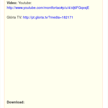
Vídeo:
Youtube:
http://www.youtube.com/montfortac#p/u/4/xlj6FGqxsjE
Glória TV:
http://pt.gloria.tv/?media=182171
Download: