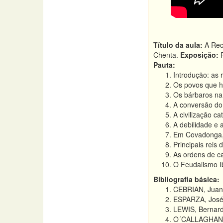
Título da aula:
A Reco
Chenta.
Exposição:
P
Pauta:
Introdução: as 
Os povos que ha
Os bárbaros na 
A conversão do 
A civilização cat
A debilidade e 
Em Covadonga, 
Principais reis
As ordens de ca
O Feudalismo Ib
Bibliografia básica:
CEBRIAN, Juan
ESPARZA, José 
LEWIS, Bernar
O´CALLAGHAN,