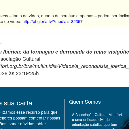
oads –
tanto do vídeo, quanto de seu áudio apenas – podem ser facilm
xo do vídeo:
http://pt.gloria.tv/?media=182357
:
 Ibérica: da formação e derrocada do reino visigótic
ciação Cultural
fort.org.br/bra/multimidia/Videos/a_reconquista_iberic
2026 às 23:19:25h
e sua carta
Quem Somos
bilizamos esse recurso para que
A Associação Cultural Montfort
leitores possam comentar nossas
é uma entidade civil de
ões, sanar dúvidas, obter
orientação católica que tem