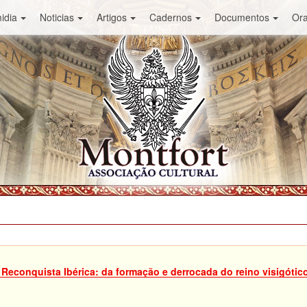
idia
Noticias
Artigos
Cadernos
Documentos
Or
 Reconquista Ibérica: da formação e derrocada do reino visigótico