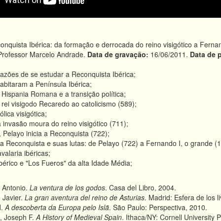
nquista Ibérica: da formação e derrocada do reino visigótico a Ferna
rofessor Marcelo Andrade.
Data de gravação:
16/06/2011.
Data de 
razões de se estudar a Reconquista Ibérica;
bitaram a Península Ibérica;
Hispania Romana e a transição política;
rei visigodo Recaredo ao catolicismo (589);
ólica visigótica;
a invasão moura do reino visigótico (711);
Pelayo inicia a Reconquista (722);
 da Reconquista e suas lutas: de Pelayo (722) a Fernando I, o grande (
valaria ibéricas;
érico e "Los Fueros" da alta Idade Média;
 Antonio.
La ventura de los godos
. Casa del Libro, 2004.
Javier.
La gran aventura del reino de Asturias
. Madrid: Esfera de los l
d.
A descoberta da Europa pelo Islã
. São Paulo: Perspectiva, 2010.
 Joseph F.
A History of Medieval Spain
. Ithaca/NY: Cornell University 