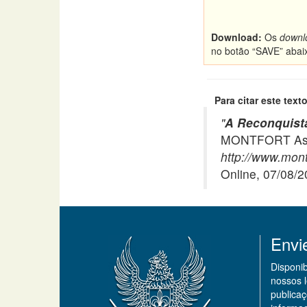
Download:
Os
downl
no botão “SAVE” abai
Para citar este texto
"
A Reconquista
MONTFORT Asso
http://www.mont
Online, 07/08/
Envi
Disponi
nossos 
publicaç