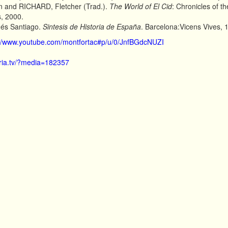
 and RICHARD, Fletcher (Trad.).
The World of El Cid
: Chronicles of 
s, 2000.
és Santiago.
Sintesis de Historia de España
. Barcelona:Vicens Vives, 
://www.youtube.com/montfortac#p/u/0/JnfBGdcNUZI
loria.tv/?media=182357