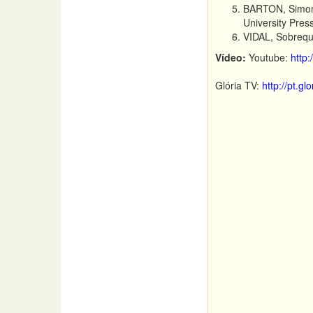
BARTON, Simon
University Pres
VIDAL, Sobrequ
Vídeo:
Youtube:
http
Glória TV:
http://pt.g