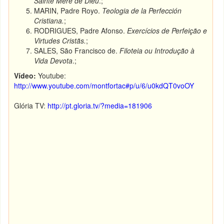
Sainte Mère de Dieu
.;
MARIN, Padre Royo.
Teologia de la Perfección
Cristiana.
;
RODRIGUES, Padre Afonso.
Exercícios de Perfeição e
Virtudes Cristãs.
;
SALES, São Francisco de.
Filoteia ou Introdução à
Vida Devota
.;
Vídeo:
Youtube:
http://www.youtube.com/montfortac#p/u/6/u0kdQT0voOY
Glória TV:
http://pt.gloria.tv/?media=181906