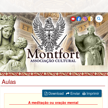
Buscar
Aulas
Download
Enviar
Imprimir
A meditação ou oração mental